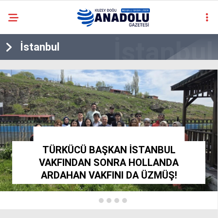
casino
İstanbul
siteleri
deneme
bonusu
veren
siteler
deneme
bonusu
veren
HABLERİMİZ İÇİN TIKLA.. PAYLAŞ., PAYLAŞTIR..
siteler
2025
TÜRKÜCÜ BAŞKAN İSTANBUL
deneme
VAKFINDAN SONRA HOLLANDA
bonusu
ARDAHAN VAKFINI DA ÜZMÜŞ!
veren
siteler
deneme
bonusu
veren