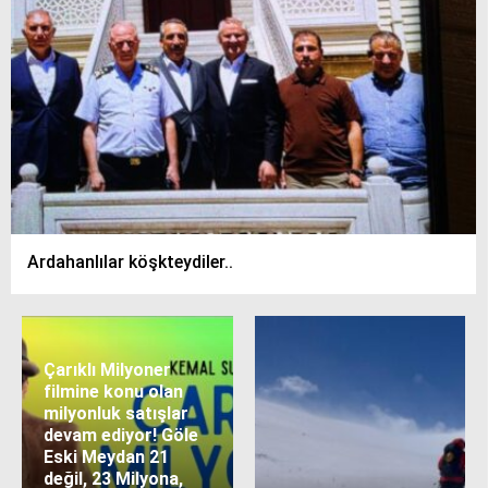
Ardahanlılar köşkteydiler..
Çarıklı Milyoner
filmine konu olan
milyonluk satışlar
devam ediyor! Göle
Eski Meydan 21
değil, 23 Milyona,