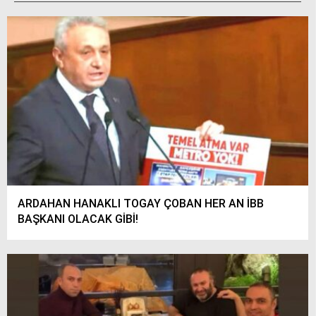
siteler
2025
deneme
bonusu
veren
siteler
editorbet
giriş
ARDAHAN HANAKLI TOGAY ÇOBAN HER AN İBB
BAŞKANI OLACAK GİBİ!