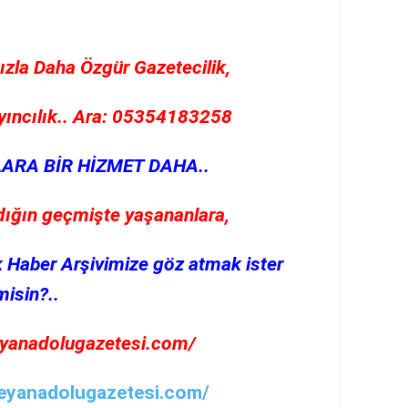
ızla Daha Özgür Gazetecilik,
yıncılık.. Ara: 05354183258
LARA BİR HİZMET DAHA..
adığın geçmişte yaşananlara,
ık Haber Arşivimize göz atmak ister
misin?..
zeyanadolugazetesi.com/
zeyanadolugazetesi.com/