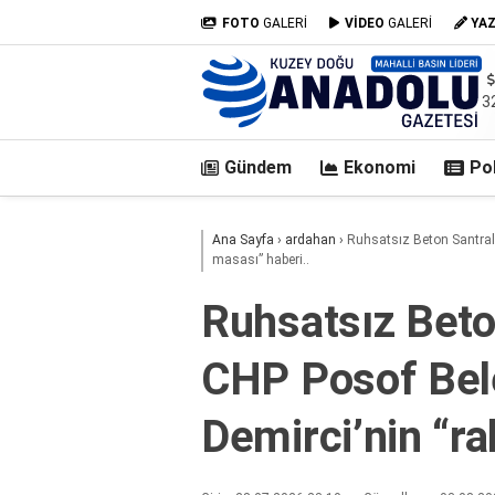
FOTO
GALERİ
VİDEO
GALERİ
YA
3
Gündem
Ekonomi
Pol
casino
Ana Sayfa
›
ardahan
›
Ruhsatsız Beton Santrali
siteleri
masası” haberi..
deneme
bonusu
Ruhsatsız Beton
veren
siteler
CHP Posof Bel
deneme
bonusu
veren
Demirci’nin “ra
siteler
2025
deneme