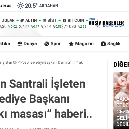
20.5
°
ARDAHAN
ZARLAR
DOLAR
ALTIN
BİST
BITCOIN
2,30
2,427
9,814
$71.090
%0,02
%0,17
%0,59
%2,36
itika
Dünya
Spor
Magazin
Sağlık
 İşleten CHP Posof Belediye Başkanı Demirci’nin “rakı
DİĞE
 Santrali İşleten
ediye Başkanı
BAKA
ETLE
kı masası” haberi..
CEZA
GELİ
DEDİ