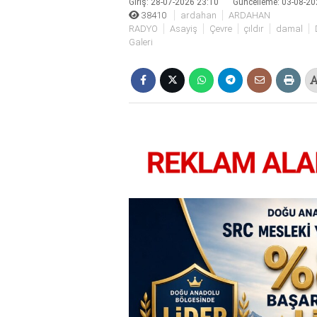
Giriş: 28-07-2026 23:10
Güncelleme: 03-08-20
bonusu
38410
ardahan
ARDAHAN
veren
RADYO
Asayiş
Çevre
çıldır
damal
siteler
Galeri
deneme
bonusu
veren
siteler
2025
deneme
bonusu
veren
siteler
editorbet
giriş