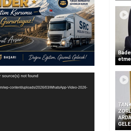
Badem
etme
r source(s) not found
.com/wp-content/uploads/2026/03/WhatsApp-Video-2026-
TANK
ZORL
ARDA
GELE