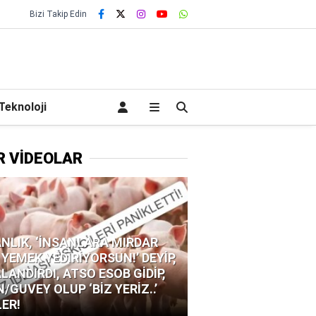
Bizi Takip Edin
Teknoloji
R VİDEOLAR
NLIK, ‘İNSANLARA MIRDAR
 YEMEK YEDİRİYORSUN!’ DEYİP,
LANDIRDI, ATSO ESOB GİDİP,
N/GUVEY OLUP ‘BİZ YERİZ..’
LER!