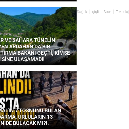
bul
köprülü
Magazin
Politika
posof
Sağlık
şişli
Spor
Teknoloj
R VE SAHARA TÜNELİNİ
YEN ARDAHAN’DA BİR
TIRMA BAKANI GEÇTİ, KİMSE
İSİNE ULAŞAMADI!
AL’IN 7 TOSNUNU BULAN
ARMA, URLULARIN 13
İNİDE BULACAK MI?!.