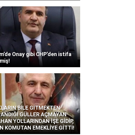
’de Onay gibi CHP’den istifa
miş!
LARIN BİLE GİTMEKTEN
ANDIĞI GÜLLER AÇMAYAN
HAN YOLLARINDAN İŞE GİDİP,
N KOMUTAN EMEKLİYE GİTTİ!