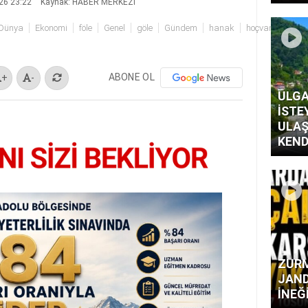
26 23:22
Kaynak: HABER MERKEZİ
Dünya
Ekonomi
föle
Genel
göle
Gündem
hanak
hoçvan
İstan
ABONE OL
+
-
ULGA
İSTE
ULAŞ
KEND
ZURM
JAND
İNEĞ