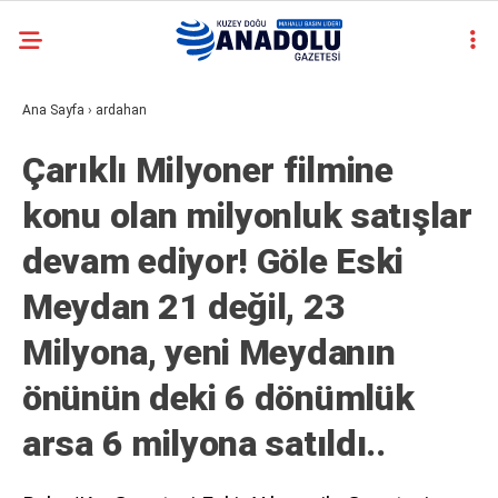
15
°
ARDAHAN
casino
Ana Sayfa
›
ardahan
YAZARLAR
siteleri
deneme
Çarıklı Milyoner filmine
bonusu
veren
konu olan milyonluk satışlar
siteler
deneme
devam ediyor! Göle Eski
bonusu
veren
Meydan 21 değil, 23
siteler
2025
Milyona, yeni Meydanın
deneme
bonusu
önünün deki 6 dönümlük
veren
siteler
arsa 6 milyona satıldı..
deneme
bonusu
veren