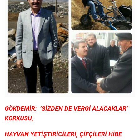
GÖKDEMİR: ‘SİZDEN DE
VERGİ ALACAKLAR’
KORKUSU,
HAYVAN YETİŞTİRİCİLERİ, ÇİFÇİLERİ
HİBE