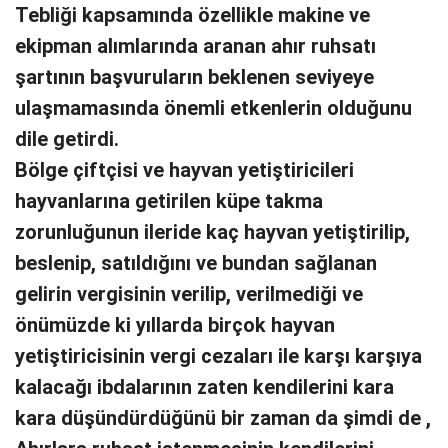
Tebliği kapsamında özellikle makine ve
ekipman alımlarında aranan ahır ruhsatı
şartının başvuruların beklenen seviyeye
ulaşmamasında önemli etkenlerin olduğunu
dile getirdi.
Bölge çiftçisi ve hayvan yetiştiricileri
hayvanlarına getirilen küpe takma
zorunluğunun ileride kaç hayvan yetiştirilip,
beslenip, satıldığını ve bundan sağlanan
gelirin vergisinin verilip, verilmediği ve
önümüzde ki yıllarda birçok hayvan
yetiştiricisinin vergi cezaları ile karşı karşıya
kalacağı ibdalarının zaten kendilerini kara
kara düşündürdüğünü bir zaman da şimdi de ,