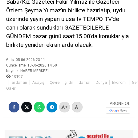
Baba/Kız Gazeteci Fakir Yılmaz ile Gazeteci
siteler
Özlem Şeyma Yılmaz’ın birlikte hazırlatıp, uydu
2025
üzerinde yayın yapan ulusa tv TEMPO TV’de
deneme
bonusu
canlı olarak sundukları GAZETECİLERLE
veren
GÜNDEM pazar günü saat:15.00’da konuklarıyla
siteler
birlikte yeniden ekranlarda olacak.
editorbet
giriş
Giriş: 05-06-2026 23:11
Güncelleme: 10-06-2026 14:50
Kaynak: HABER MERKEZİ
13197
ardahan
Asayiş
Çevre
çıldır
damal
Dünya
Ekonomi
Gen
Galeri
ABONE OL
+
-