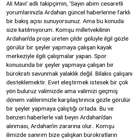
Ali Mavi’ adlı takipçimin, ‘Sayın abim cesaretli
siteler
yorumlarınızla Ardahan güncel haberlerine farklı
2025
deneme
bir bakış açısı sunuyorsunuz. Ama bu konuda
bonusu
size katılmıyorum. Komşu milletvekilinin
veren
Ardahan’da proje üreten çıldır gölüyle ilgil gözle
siteler
editorbet
görülür bir şeyler yapmaya çalışan kayak
giriş
merkeziyle ilgili çalışmalar yapan. Spor
konusunda bir şeyler yapmaya çalışan bir
bürokratı savunmak yalaklık değil. Bilakis çalışanı
desteklemektir. Evet eleştirmek istesek bir çok
yön buluruz valimizde ama valimizi geçmiş
dönem valilerimizle karşılaştırınca gözle görülür
bir şeyler yapmaya çalıştığı ortada. Bu ve
benzeri haberlerle vali beyin Ardahan’dan
alınması, Ardahan’ın zararına olur.. Komşu
ilimizde sanırım bize çalışkan bürokratların