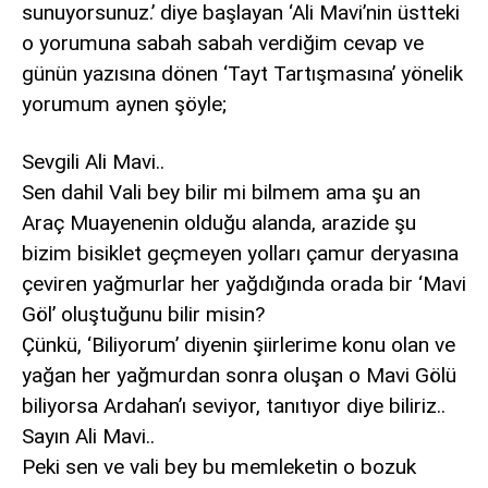
sunuyorsunuz.’ diye başlayan ‘Ali Mavi’nin üstteki
o yorumuna sabah sabah verdiğim cevap ve
günün yazısına dönen ‘Tayt Tartışmasına’ yönelik
yorumum aynen şöyle;
Sevgili Ali Mavi..
Sen dahil Vali bey bilir mi bilmem ama şu an
Araç Muayenenin olduğu alanda, arazide şu
bizim bisiklet geçmeyen yolları çamur deryasına
çeviren yağmurlar her yağdığında orada bir ‘Mavi
Göl’ oluştuğunu bilir misin?
Çünkü, ‘Biliyorum’ diyenin şiirlerime konu olan ve
yağan her yağmurdan sonra oluşan o Mavi Gölü
biliyorsa Ardahan’ı seviyor, tanıtıyor diye biliriz..
Sayın Ali Mavi..
Peki sen ve vali bey bu memleketin o bozuk