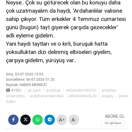
Neyse.. Çok su götürecek olan bu konuyu daha
çok uzatmayalım da haydi, ‘Ardahanlılar valisine
sahip çıkıyor. Tüm erkekler 4 Temmuz cumartesi
günü (bugün) tayt giyerek çarşıda gezecekler’
adlı eyleme gidelim..
Yani haydi taytları ve o kirli, buruşuk hatta
yoksulluktan dizi delinmiş elbiseleri giyelim,
çarşıya gidelim, yürüyüş var..
Giriş: 03-07-2026 13:03
Güncelleme: 06-07-2026 01:25
Kaynak: HABER MERKEZİ
41551
ak parti
ardahan
ARDAHAN RADYO
ardahan
üniversitesi
ardahanüniversitesi
ARDAHANVALİSİ
Asayiş
Çevre
Galeri
ABONE OL
+
-