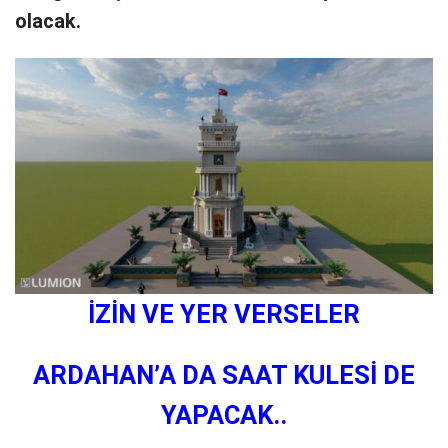
olacak.
İZİN VE YER VERSELER
ARDAHAN’A DA SAAT KULESİ DE
YAPACAK..