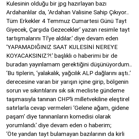
Kulesinin olduğu bir jpg hazırlayan bazı
Ardahanlılar da, ‘Ardahan Valisine Sahip Çıkıyor..
Tüm Erkekler 4 Temmuz Cumartesi Günü Tayt
Giyecek, Çarşıda Gezecekler’ yazan resimle tayt
tartışmalarını Tİ’ye aldılar.’ diye devam eden
‘YAPAMADIĞINIZ SAAT KULESİNİ NEREYE
KOYACAKSINIZ?!.’ başlıklı o haberimi bir de
buradan yayınlamam gerektiğini düşünüyordum..
‘Bu tiplerin, ‘yalakalık, yağcılık ALP dağlarını aştı..’
derecesine varan bir yarışın içine girip, bölgenin
sorun ve sıkıntılarını sık sık mecliste gündeme
taşımasıyla tanınan CHP’li milletvekiline eleştirel
satırlarla cevap vermeleri ‘Gelene ağam, gidene
paşam’ diye tanınanların komedisi olarak
yorumlandı.’ diye devam eden o haberim;
‘Öte yandan tayt bulamayan bazılarının da kirli