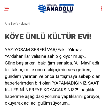
11.2
°
ARDAHAN
casino
Ana Sayfa
›
ak parti
YAZARLAR
siteleri
deneme
KÖYE ÜNLÜ KÜLTÜR EVİ!
bonusu
veren
siteler
YAZIYOSAM SEBEBİ VAR/Fakir Yılmaz
deneme
*Ardahanlılar valisine sahip çıkıyor muş?..
bonusu
veren
Güne başlarken, baktığım sanalda, ‘Ali Mavi’ adlı
siteler
bir takipçim ile onca takipçimin ses getiren,
2025
gündem yaratan ve onca tartışmaya sebep olan
deneme
bonusu
haberlerimden biri olan ‘YAPAMADIĞINIZ SAAT
veren
KULESİNİ NEREYE KOYACAKSINIZ?!.’ başlıklı
siteler
haberime aşağıdaki yorumu yaptıklarını görüyor,
deneme
bonusu
okuyarak acı acı gülümsüyorum..
veren