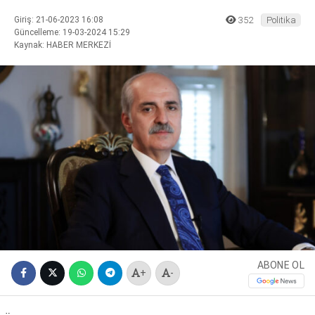
bonusu
Giriş: 21-06-2023 16:08
352
Politika
veren
Güncelleme: 19-03-2024 15:29
siteler
Kaynak: HABER MERKEZİ
2025
deneme
bonusu
veren
siteler
editorbet
giriş
ABONE OL
+
-