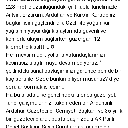
228 metre uzunluğundaki çift tüplü tünelimizle
Artvin, Erzurum, Ardahan ve Kars’ın Karadeniz
bağlantısını güçlendirdik. Özellikle yoğun kar
yağışının yaşandığı kış aylarında güvenli ve
konforlu ulaşım sağlarken güzergâhı 12
kilometre kısalttık. ❄️
Her mevsim açık yollarla vatandaşlarımızı
kesintisiz ulaştırmaya devam ediyoruz. ‘
şeklindeki sanal paylaşımınızı görünce ben de bir
kaç soru ile ‘Sizde bunları biliyor musunuz? diye
sorular sormak istedim..
Ha bu arada ülke genelindeki ki onca güzel yol,
tünel çalışmalarınızı takdir eden bir Ardahanlı,
Ardahan Gazeteciler Cemiyeti Başkanı ve 36 yıllık
bir gazeteci olarak başta başınızdaki AK Parti
Genel Başkanı, Sayın Cumhurbaşkanı Recep