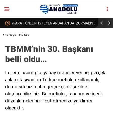
HAN’DA
ZURMAL’IN 7 TOSNUNU BULAN JANDARMA,
HAVA BAŞK
casino
SİNE
URLULARIN 13 İNEĞİNİDE BULACAK MI?!.
OLDU!
Ana Sayfa
›
Politika
siteleri
deneme
TBMM’nin 30. Başkanı
bonusu
veren
belli oldu…
siteler
deneme
bonusu
Lorem ipsum gibi yapay metinler yerine, gerçek
veren
anlam taşıyan bu Türkçe metinleri kullanarak,
siteler
demo sitenizi daha gerçekçi bir şekilde
2025
deneme
oluşturabilirsiniz. Bu metinler, tasarım ve içerik
bonusu
düzenlemelerinizi test etmenize yardımcı
veren
olacaktır.
siteler
deneme