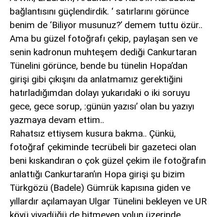
bağlantısını güçlendirdik. ‘ satırlarını görünce
benim de ‘Biliyor musunuz?’ demem tuttu özür..
Ama bu güzel fotoğrafı çekip, paylaşan sen ve
senin kadronun muhteşem dediği Cankurtaran
Tünelini görünce, bende bu tünelin Hopa’dan
girişi gibi çıkışını da anlatmamız gerektiğini
hatırladığımdan dolayı yukarıdaki o iki soruyu
gece, gece sorup, :günün yazısı’ olan bu yazıyı
yazmaya devam ettim..
Rahatsız ettiysem kusura bakma.. Çünkü,
fotoğraf çekiminde tecrübeli bir gazeteci olan
beni kıskandıran o çok güzel çekim ile fotoğrafın
anlattığı Cankurtaran’ın Hopa girişi şu bizim
Türkgözü (Badele) Gümrük kapısına giden ve
yıllardır açılamayan Ulgar Tünelini bekleyen ve UR
köyü viyadüğü de bitmeyen yolun üzerinde