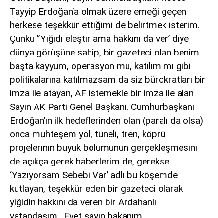
Tayyip Erdoğan’a olmak üzere emeği geçen
herkese teşekkür ettiğimi de belirtmek isterim.
Çünkü ”Yiğidi eleştir ama hakkını da ver’ diye
dünya görüşüne sahip, bir gazeteci olan benim
başta kayyum, operasyon mu, katılım mı gibi
politikalarına katılmazsam da siz bürokratları bir
imza ile atayan, AF istemekle bir imza ile alan
Sayın AK Parti Genel Başkanı, Cumhurbaşkanı
Erdoğan’ın ilk hedeflerinden olan (paralı da olsa)
onca muhteşem yol, tüneli, tren, köprü
projelerinin büyük bölümünün gerçekleşmesini
de açıkça gerek haberlerim de, gerekse
‘Yazıyorsam Sebebi Var’ adlı bu köşemde
kutlayan, teşekkür eden bir gazeteci olarak
yiğidin hakkını da veren bir Ardahanlı
vatandaşım.. Evet sayın bakanım..