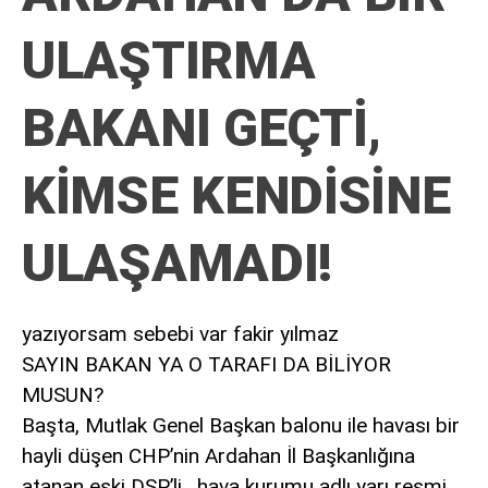
ULAŞTIRMA
BAKANI GEÇTİ,
KİMSE KENDİSİNE
ULAŞAMADI!
yazıyorsam sebebi var fakir yılmaz
SAYIN BAKAN YA O TARAFI DA BİLİYOR
MUSUN?
Başta, Mutlak Genel Başkan balonu ile havası bir
hayli düşen CHP’nin Ardahan İl Başkanlığına
atanan eski DSP’li , hava kurumu adlı yarı resmi