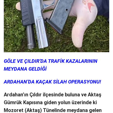
GÖLE VE ÇILDIR’DA TRAFİK KAZALARININ
MEYDANA GELDİĞİ
ARDAHAN’DA KAÇAK SİLAH OPERASYONU!
Ardahan’ın Çıldır ilçesinde buluna ve Aktaş
Gümrük Kapısına giden yolun üzerinde ki
Mozoret (Aktaş) Tünelinde meydana gelen