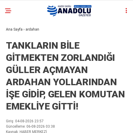
22.3
°
ARDAHAN
casino
Ana Sayfa
›
ardahan
YAZARLAR
siteleri
deneme
TANKLARIN BİLE
bonusu
veren
GİTMEKTEN ZORLANDIĞI
siteler
deneme
GÜLLER AÇMAYAN
bonusu
veren
ARDAHAN YOLLARINDAN
siteler
2025
İŞE GİDİP, GELEN KOMUTAN
deneme
bonusu
EMEKLİYE GİTTİ!
veren
siteler
deneme
Giriş: 04-08-2026 23:57
bonusu
Güncelleme: 06-08-2026 03:38
Kaynak: HABER MERKEZİ
veren