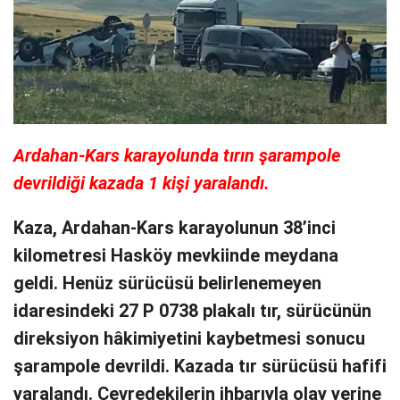
Ardahan-Kars karayolunda tırın şarampole
devrildiği kazada 1 kişi yaralandı.
Kaza, Ardahan-Kars karayolunun 38’inci
kilometresi Hasköy mevkiinde meydana
geldi. Henüz sürücüsü belirlenemeyen
idaresindeki 27 P 0738 plakalı tır, sürücünün
direksiyon hâkimiyetini kaybetmesi sonucu
şarampole devrildi. Kazada tır sürücüsü hafifi
yaralandı. Çevredekilerin ihbarıyla olay yerine