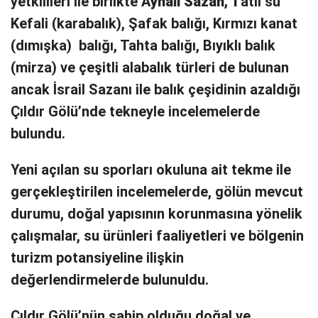
yetkilileri ile birlikte A
ynalı Sazan, T
atlı su
Kefali (karabalık), Şafak balığı, Kırmızı kanat
(dımışka) balığı, Tahta balığı, Bıyıklı balık
(mirza) ve çeşitli alabalık türleri de bulunan
ancak İsrail Sazanı ile balık çeşidinin azaldığı
Çıldır Gölü’nde tekneyle incelemelerde
bulundu.
Yeni açılan su sporları okuluna ait tekme ile
gerçekleştirilen incelemelerde, gölün mevcut
durumu, doğal yapısının korunmasına yönelik
çalışmalar, su ürünleri faaliyetleri ve bölgenin
turizm potansiyeline ilişkin
değerlendirmelerde bulunuldu.
Çıldır Gölü’nün sahip olduğu doğal ve