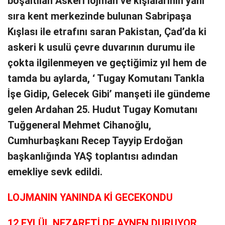
boşaltılan Askeri lojman ve kışlalarının yanı
sıra kent merkezinde bulunan Sabripaşa
Kışlası ile etrafını saran Pakistan, Çad’da ki
askeri k usulü çevre duvarının durumu ile
çokta ilgilenmeyen ve geçtiğimiz yıl hem de
tamda bu aylarda, ‘ Tugay Komutanı Tankla
İşe Gidip, Gelecek Gibi’ manşeti ile gündeme
gelen Ardahan 25. Hudut Tugay Komutanı
Tuğgeneral Mehmet Cihanoğlu,
Cumhurbaşkanı Recep Tayyip Erdoğan
başkanlığında YAŞ toplantısı adından
emekliye sevk edildi.
LOJMANIN YANINDA Kİ GECEKONDU
12 EYLÜL NEZARETİ DE AYNEN DURUYOR..