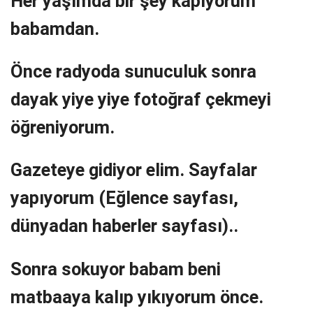
Her yaşımda bir şey kapıyorum
babamdan.
Önce radyoda sunuculuk sonra
dayak yiye yiye fotoğraf çekmeyi
öğreniyorum.
Gazeteye gidiyor elim. Sayfalar
yapıyorum (Eğlence sayfası,
dünyadan haberler sayfası)..
Sonra sokuyor babam beni
matbaaya kalıp yıkıyorum önce.