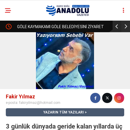
!
GÖLE KAYMAKAMI GÖLE BELEDİYESİNİ ZİYARET
ULGAR VE
casino
ETTİ..
BİR ULAŞT
siteleri
deneme
ULAŞAMAD
bonusu
veren
siteler
deneme
bonusu
veren
siteler
Fakir Yılmaz
2025
e-posta:
fakiryilmaz@hotmail.com
deneme
bonusu
YAZARIN TÜM YAZILARI
veren
siteler
3 günlük dünyada geride kalan yıllarda üç
deneme