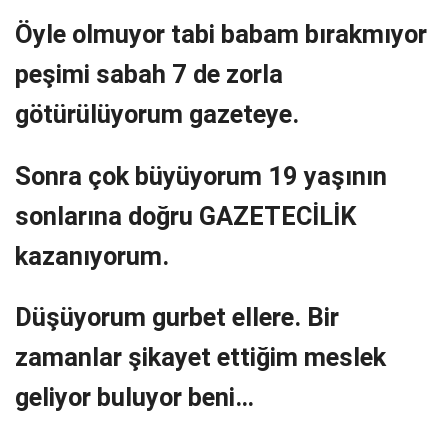
Öyle olmuyor tabi babam bırakmıyor
peşimi sabah 7 de zorla
götürülüyorum gazeteye.
Sonra çok büyüyorum 19 yaşının
sonlarına doğru GAZETECİLİK
kazanıyorum.
Düşüyorum gurbet ellere. Bir
zamanlar şikayet ettiğim meslek
geliyor buluyor beni…