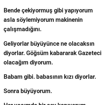
Bende çekiyormuş gibi yapıyorum
asla söylemiyorum makinenin
çalışmadığını.
Geliyorlar büyüyünce ne olacaksın
diyorlar. Göğsüm kabararak Gazeteci
olacağım diyorum.
Babam gibi. babasının kızı diyorlar.
Sonra büyüyorum.