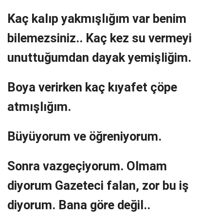
Kaç kalıp yakmışlığım var benim
bilemezsiniz.. Kaç kez su vermeyi
unuttuğumdan dayak yemişliğim.
Boya verirken kaç kıyafet çöpe
atmışlığım.
Büyüyorum ve öğreniyorum.
Sonra vazgeçiyorum. Olmam
diyorum Gazeteci falan, zor bu iş
diyorum. Bana göre değil..