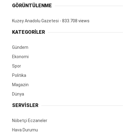
GÖRÜNTÜLENME
Kuzey Anadolu Gazetesi
- 833.708 views
KATEGORİLER
Gündem
Ekonomi
Spor
Politika
Magazin
Dünya
SERVİSLER
Nöbetçi Eczaneler
Hava Durumu