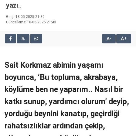
yazı..
bonusu
veren
Giriş: 18-05-2025 21:39
siteler
Güncelleme: 18-05-2025 21:43
2025
deneme
bonusu
-
+
veren
siteler
editorbet
Sait Korkmaz abimin yaşamı
giriş
boyunca, ‘Bu topluma, akrabaya,
köylüme ben ne yaparım.. Nasıl bir
katkı sunup, yardımcı olurum’ deyip,
yorduğu beynini kanatıp, geçirdiği
rahatsızlıklar ardından çekip,