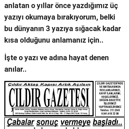
anlatan o yıllar önce yazdığımız üç
yazıyı okumaya bırakıyorum, belki
bu dünyanın 3 yazıya sığacak kadar
kısa olduğunu anlamanız için..
İşte o yazı ve adına hayat denen
anılar..