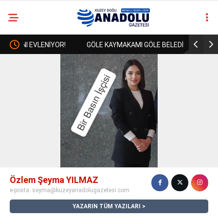
R!
GÖLE KAYMAKAMI GÖLE BELEDİYESİNİ ZİYARET
ULGAR VE
casino
ETTİ..
BİR ULAŞ
siteleri
deneme
ULAŞAMA
bonusu
veren
siteler
deneme
bonusu
veren
siteler
2025
deneme
Özlem Şeyma YILMAZ
bonusu
e-posta:
seyma@kuzeyanadolugazetesi.com
veren
siteler
YAZARIN TÜM YAZILARI
deneme