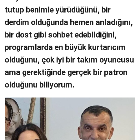
tutup benimle yürüdüğünü, bir
derdim olduğunda hemen anladığını,
bir dost gibi sohbet edebildiğini,
programlarda en büyük kurtarıcım
olduğunu, çok iyi bir takım oyuncusu
ama gerektiğinde gerçek bir patron
olduğunu biliyorum.