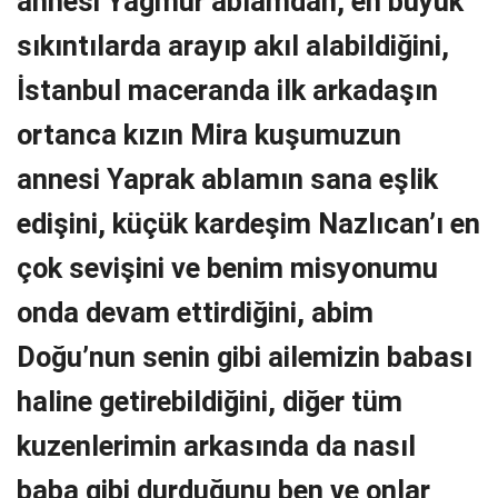
annesi Yağmur ablamdan, en büyük
sıkıntılarda arayıp akıl alabildiğini,
İstanbul maceranda ilk arkadaşın
ortanca kızın Mira kuşumuzun
annesi Yaprak ablamın sana eşlik
edişini, küçük kardeşim Nazlıcan’ı en
çok sevişini ve benim misyonumu
onda devam ettirdiğini, abim
Doğu’nun senin gibi ailemizin babası
haline getirebildiğini, diğer tüm
kuzenlerimin arkasında da nasıl
baba gibi durduğunu ben ve onlar