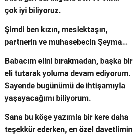
çok iyi biliyoruz.
Şimdi ben kızın, meslektaşın,
partnerin ve muhasebecin Şeyma…
Babacım elini bırakmadan, başka bir
eli tutarak yoluma devam ediyorum.
Sayende bugünümü de ihtişamıyla
yaşayacağımı biliyorum.
Sana bu köşe yazımla bir kere daha
teşekkür ederken, en özel davetlimin