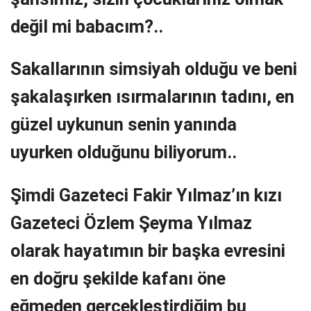
değil mi babacım?..
Sakallarının simsiyah olduğu ve beni
şakalaşırken ısırmalarının tadını, en
güzel uykunun senin yanında
uyurken olduğunu biliyorum..
Şimdi Gazeteci Fakir Yılmaz’ın kızı
Gazeteci Özlem Şeyma Yılmaz
olarak hayatımın bir başka evresini
en doğru şekilde kafanı öne
eğmeden gerçekleştirdiğim bu