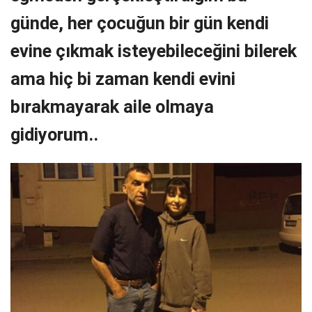
günde, her çocuğun bir gün kendi
evine çıkmak isteyebileceğini bilerek
ama hiç bi zaman kendi evini
bırakmayarak aile olmaya
gidiyorum..