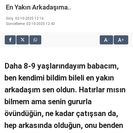
bonusu
En Yakın Arkadaşıma..
veren
siteler
Giriş: 02-10-2025 12:16
Güncelleme: 02-10-2025 12:43
2025
deneme
bonusu
-
+
veren
siteler
editorbet
giriş
Daha 8-9 yaşlarındayım babacım,
ben kendimi bildim bileli en yakın
arkadaşım sen oldun. Hatırlar mısın
bilmem ama senin gururla
övündüğün, ne kadar çatışsan da,
hep arkasında olduğun, onu benden