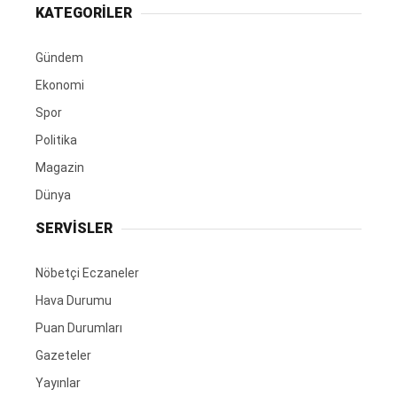
KATEGORİLER
Gündem
Ekonomi
Spor
Politika
Magazin
Dünya
SERVİSLER
Nöbetçi Eczaneler
Hava Durumu
Puan Durumları
Gazeteler
Yayınlar