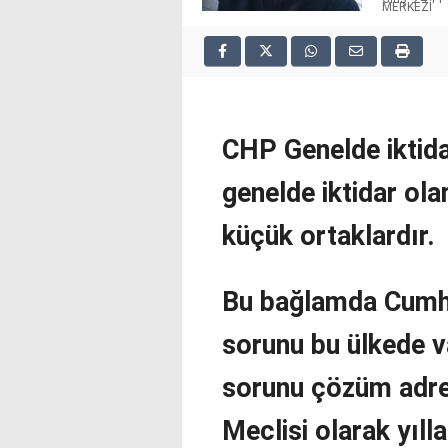
MERKEZİ
2025
deneme
bonusu
veren
siteler
deneme
bonusu
CHP Genelde iktidar
veren
siteler
genelde iktidar o
2025
deneme
küçük ortaklardır.
bonusu
veren
siteler
Bu bağlamda Cumhu
editorbet
giriş
sorunu bu ülkede v
sorunu çözüm adres
Meclisi olarak yıll