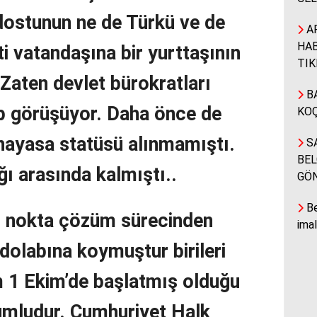
 dostunun ne de Türkü ve de
A
HAB
i vatandaşına bir yurttaşının
TIK
Zaten devlet bürokratları
BA
ip görüşüyor. Daha önce de
KOÇ
anayasa statüsü alınmamıştı.
SA
BEL
ağı arasında kalmıştı..
GÖ
Be
z nokta çözüm sürecinden
ima
olabına koymuştur birileri
im 1 Ekim’de başlatmış olduğu
lumludur. Cumhuriyet Halk