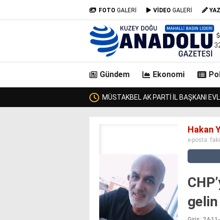
FOTO
GALERİ
VİDEO
GALERİ
YA
3
Gündem
Ekonomi
Pol
casino
Hakan Y
siteleri
e-posta:
fak
deneme
bonusu
veren
siteler
CHP’y
deneme
bonusu
gelin
veren
siteler
Giriş: 24-1