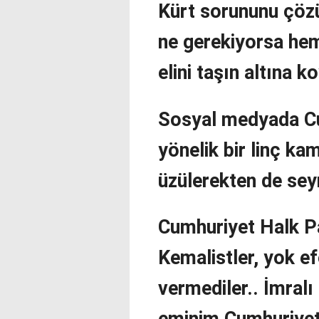
Kürt sorununu çöz
ne gerekiyorsa hem
elini taşın altına k
Sosyal medyada Cu
yönelik bir linç k
üzülerekten de sey
Cumhuriyet Halk Pa
Kemalistler, yok ef
vermediler.. İmralı
eminim Cumhuriyet 