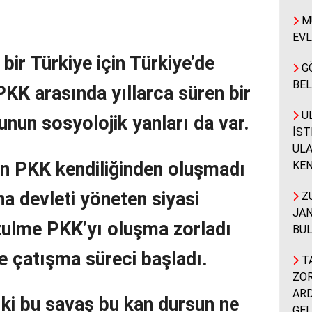
MÜ
EVL
 bir Türkiye için Türkiye’de
G
BEL
 PKK arasında yıllarca süren bir
UL
unun sosyolojik yanları da var.
İST
ULA
en PKK kendiliğinden oluşmadı
KEN
na devleti yöneten siyasi
ZU
JAN
 zulme PKK’yı oluşma zorladı
BUL
 çatışma süreci başladı.
TA
ZOR
ARD
 ki bu savaş bu kan dursun ne
GEL