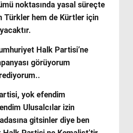
ümü noktasında yasal süreçte
 Türkler hem de Kürtler için
oyacaktır.
mhuriyet Halk Partisi’ne
ampanyası görüyorum
rediyorum..
rtisi, yok efendim
endim Ulusalcılar izin
 adasına gitsinler diye ben
Halk Partisi ne Kemalist’tir