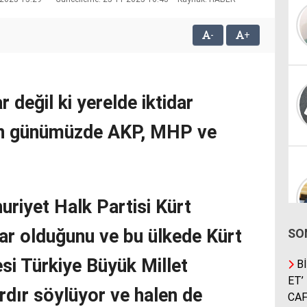
-
+
 değil ki yerelde iktidar
lan günümüzde AKP, MHP ve
riyet Halk Partisi Kürt
ar olduğunu ve bu ülkede Kürt
SO
i Türkiye Büyük Millet
Bİ
ET’
ardır söylüyor ve halen de
CAF