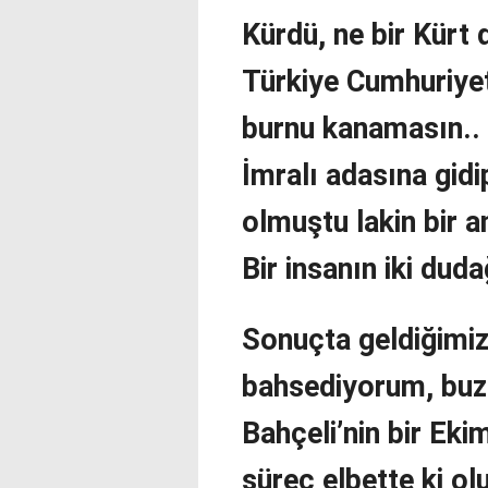
Kürdü, ne bir Kürt
Türkiye Cumhuriyet
burnu kanamasın.. 
İmralı adasına gid
olmuştu lakin bir 
Bir insanın iki dud
Sonuçta geldiğimi
bahsediyorum, buzd
Bahçeli’nin bir Ek
süreç elbette ki o