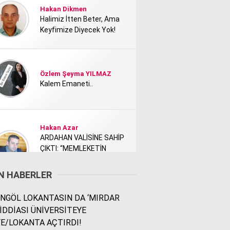
Hakan Dikmen
Halimiz İtten Beter, Ama
Keyfimize Diyecek Yok!
Özlem Şeyma YILMAZ
Kalem Emaneti..
Hakan Azar
ARDAHAN VALİSİNE SAHİP
ÇIKTI: “MEMLEKETİN
TANITIMI KİMİ NEDEN
RAHATSIZ ETTİ?”
N HABERLER
NGÖL LOKANTASIN DA ‘MIRDAR
Rodi Baz
 İDDİASI ÜNİVERSİTEYE
İÇİMDEKİ ŞEHİR..
E/LOKANTA AÇTIRDI!