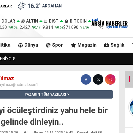
16.2
°
ARDAHAN
ZARLAR
DOLAR
ALTIN
BİST
BITCOIN
2,30
2,427
9,814
$71.090
%0,02
%0,17
%0,59
%2,36
itika
Dünya
Spor
Magazin
Sağlık
GÖLE KAYMAKAMI GÖLE BELEDİYESİNİ ZİYARET ETTİ..
ılmaz
iryilmaz@hotmail.com1
YAZARIN TÜM YAZILARI
i öcüleştirdiniz yahu hele bir
 gelinde dinleyin..
1-2025 15:29
Güncelleme: 25-11-2025 16:43
Kaynak: HABER