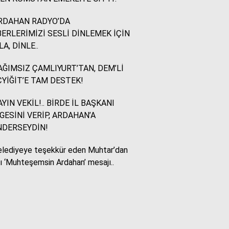
RDAHAN RADYO’DA
Murat Akkuş
ERLERİMİZİ SESLİ DİNLEMEK İÇİN
Bin Yılların Kürt Efsanesi:
LA, DİNLE..
NEWROZ
ĞIMSIZ ÇAMLIYURT’TAN, DEM’Lİ
YİĞİT’E TAM DESTEK!
HUKUKÇU GÖZÜYLE
Aç ile Taç Arasında:
YIN VEKİL!.. BİRDE İL BAŞKANI
İSLAM DÜNYASININ
GESİNİ VERİP, ARDAHAN’A
BUMERANGI
NDERSEYDİN!
lediyeye teşekkür eden Muhtar’dan
Tülay Dikmen
lı ‘Muhteşemsin Ardahan’ mesajı..
BAŞKA AÇIKLAMASI
OLAMAZ; SİZİ DE
ÜFÜRDÜLER: OKULA
GELEN GİZEMLİ KİŞİ