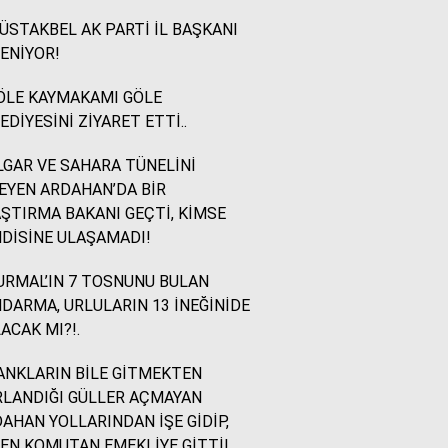
STAKBEL AK PARTİ İL BAŞKANI
İsmail Ögeday
ENİYOR!
Blok Mermer Fuarı ve
Kaçırılmaması Gereken
ÖLE KAYMAKAMI GÖLE
Bir Fırsat
EDİYESİNİ ZİYARET ETTİ..
GAR VE SAHARA TÜNELİNİ
Sevinç Akçetin
EYEN ARDAHAN’DA BİR
Sevgi Yetmez, Alan
ŞTIRMA BAKANI GEÇTİ, KİMSE
Açmak Gerekir..
DİSİNE ULAŞAMADI!
RMAL’IN 7 TOSNUNU BULAN
Yazıcıoğlu Ümit
DARMA, URLULARIN 13 İNEĞİNİDE
Rahmi Koç ve Binali
ACAK MI?!.
Yıldırım
NKLARIN BİLE GİTMEKTEN
LANDIĞI GÜLLER AÇMAYAN
Sinan KARAÇAY
AHAN YOLLARINDAN İŞE GİDİP,
CHP NE YAPMALI?
EN KOMUTAN EMEKLİYE GİTTİ!