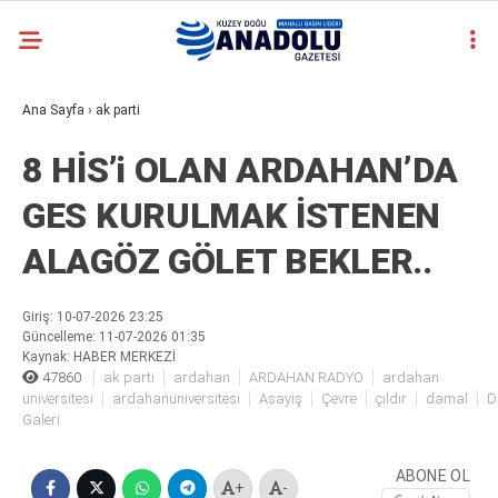
12.9
°
ARDAHAN
casino
Ana Sayfa
›
ak parti
YAZARLAR
siteleri
deneme
8 HİS’i OLAN ARDAHAN’DA
bonusu
veren
GES KURULMAK İSTENEN
siteler
deneme
ALAGÖZ GÖLET BEKLER..
bonusu
veren
siteler
Giriş: 10-07-2026 23:25
2025
Güncelleme: 11-07-2026 01:35
deneme
Kaynak: HABER MERKEZİ
47860
ak parti
ardahan
ARDAHAN RADYO
ardahan
bonusu
üniversitesi
ardahanüniversitesi
Asayiş
Çevre
çıldır
damal
D
veren
Galeri
siteler
deneme
bonusu
ABONE OL
+
-
veren