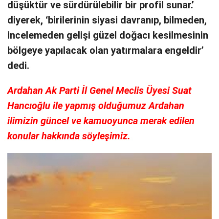
düşüktür ve sürdürülebilir bir profil sunar.’
diyerek, ‘birilerinin siyasi davranıp, bilmeden,
incelemeden gelişi güzel doğacı kesilmesinin
bölgeye yapılacak olan yatırmalara engeldir’
dedi.
Ardahan Ak Parti İl Genel Meclis Üyesi Suat
Hancıoğlu ile yapmış olduğumuz Ardahan
ilimizin güncel ve kamuoyunca merak edilen
konular hakkında söyleşimiz.