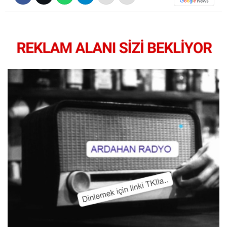
siteler
2025
deneme
bonusu
veren
siteler
editorbet
giriş