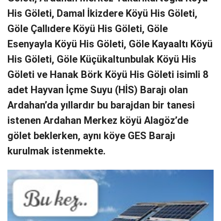
His Göleti, Damal İkizdere Köyü His Göleti,
Göle Çallıdere Köyü His Göleti, Göle
Esenyayla Köyü His Göleti, Göle Kayaaltı Köyü
His Göleti, Göle Küçükaltunbulak Köyü His
Göleti ve Hanak Börk Köyü His Göleti isimli 8
adet Hayvan İçme Suyu (HİS) Barajı olan
Ardahan’da yıllardır bu barajdan bir tanesi
istenen Ardahan Merkez köyü Alagöz’de
gölet beklerken, aynı köye GES Barajı
kurulmak istenmekte.