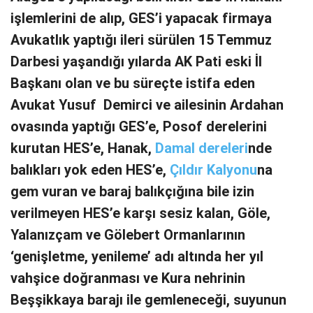
işlemlerini de alıp, GES’i yapacak firmaya
Avukatlık yaptığı ileri sürülen 15 Temmuz
Darbesi yaşandığı yılarda AK Pati eski İl
Başkanı olan ve bu süreçte istifa eden
Avukat Yusuf Demirci ve ailesinin Ardahan
ovasında yaptığı GES’e, Posof derelerini
kurutan HES’e, Hanak,
Damal dereleri
nde
balıkları yok eden HES’e,
Çıldır Kalyonu
na
gem vuran ve baraj balıkçığına bile izin
verilmeyen HES’e karşı sesiz kalan, Göle,
Yalanızçam ve Gölebert Ormanlarının
‘genişletme, yenileme’ adı altında her yıl
vahşice doğranması ve Kura nehrinin
Beşşikkaya barajı ile gemleneceği, suyunun