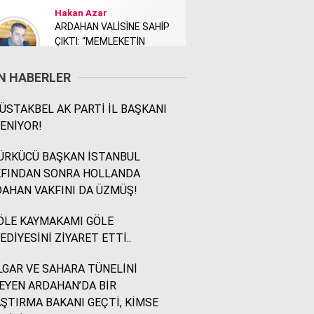
Hakan Azar
ARDAHAN VALİSİNE SAHİP
ÇIKTI: “MEMLEKETİN
TANITIMI KİMİ NEDEN
RAHATSIZ ETTİ?”
N HABERLER
STAKBEL AK PARTİ İL BAŞKANI
Rodi Baz
ENİYOR!
İÇİMDEKİ ŞEHİR..
ÜRKÜCÜ BAŞKAN İSTANBUL
KFINDAN SONRA HOLLANDA
İsmail Ögeday
AHAN VAKFINI DA ÜZMÜŞ!
Blok Mermer Fuarı ve
Kaçırılmaması Gereken
ÖLE KAYMAKAMI GÖLE
Bir Fırsat
EDİYESİNİ ZİYARET ETTİ..
GAR VE SAHARA TÜNELİNİ
Sevinç Akçetin
EYEN ARDAHAN’DA BİR
Sevgi Yetmez, Alan
ŞTIRMA BAKANI GEÇTİ, KİMSE
Açmak Gerekir..