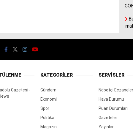
GÖ
Be
ima
TÜLENME
KATEGORİLER
SERVİSLER
adolu Gazetesi
-
Gündem
Nöbetçi Eczanele
views
Ekonomi
Hava Durumu
Spor
Puan Durumları
Politika
Gazeteler
Magazin
Yayınlar