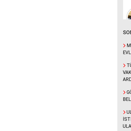
SO
MÜ
EVL
T
VA
ARD
G
BEL
UL
İST
ULA