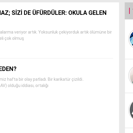
Z; SİZİ DE ÜFÜRDÜLER: OKULA GELEN
alarma veriyor artık. Yoksunluk çekiyorduk artık ölümüne bir
eli çok olmuş
NEDEN?
hafta bir olay patladı. Bir karikatür çizildi..
V) olduğu iddiası, ortalığı