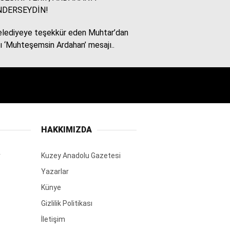
NDERSEYDİN!
lediyeye teşekkür eden Muhtar’dan
Tülay Dikmen
lı ‘Muhteşemsin Ardahan’ mesajı..
BAŞKA AÇIKLAMASI
OLAMAZ; SİZİ DE
ÜFÜRDÜLER: OKULA
GELEN GİZEMLİ KİŞİ
Hakan Yılmaz
CHP'yi öcüleştirdiniz yahu
HAKKIMIZDA
hele bir gelin gelinde
dinleyin..
r
Kuzey Anadolu Gazetesi
Yazarlar
HAFIZA GÜNLERİ
Künye
Araftaki Millet!
Gizlilik Politikası
İletişim