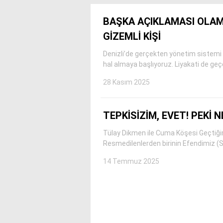
bonusu
veren
BAŞKA AÇIKLAMASI OLAMA
siteler
GİZEMLİ KİŞİ
deneme
bonusu
Denizli’de gerçekten yönetim sistemi 
veren
hal almaya başlıyoruz. Liyakati de geç
siteler
2025
28 Kasım 2025
deneme
bonusu
veren
TEPKİSİZİM, EVET! PEKİ 
siteler
editorbet
Tülay Dikmen ile Cuma Köşesi Geçtiğimiz 
giriş
Resmedilenlerden birinin Efendimiz (SA
14 Temmuz 2025