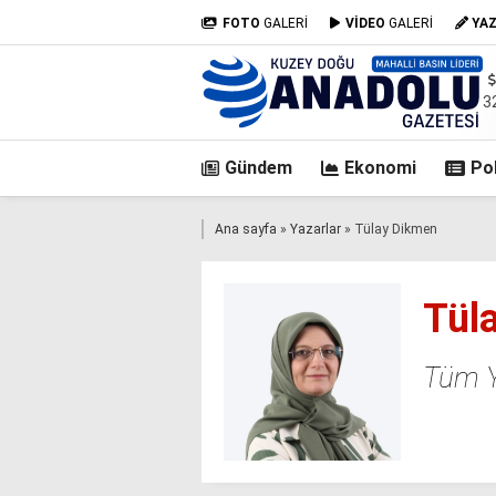
FOTO
GALERİ
VİDEO
GALERİ
YA
3
Gündem
Ekonomi
Pol
casino
Ana sayfa
»
Yazarlar
»
Tülay Dikmen
siteleri
deneme
bonusu
Tül
veren
siteler
deneme
Tüm Ya
bonusu
veren
siteler
2025
deneme