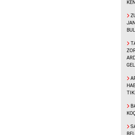
KEN
ZU
JAN
BUL
TA
ZOR
ARD
GEL
A
HAB
TIK
BA
KOÇ
SA
BEL