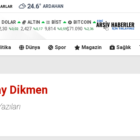
24.6
°
ARDAHAN
ZARLAR
DOLAR
ALTIN
BİST
BITCOIN
2,30
2,427
9,814
$71.090
%0,02
%0,17
%0,59
%2,36
itika
Dünya
Spor
Magazin
Sağlık
ay Dikmen
zıları