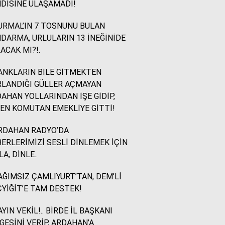
DİSİNE ULAŞAMADI!
RMAL’IN 7 TOSNUNU BULAN
Yazıcıoğlu Ümit
DARMA, URLULARIN 13 İNEĞİNİDE
Rahmi Koç ve Binali
ACAK MI?!.
Yıldırım
NKLARIN BİLE GİTMEKTEN
LANDIĞI GÜLLER AÇMAYAN
Sinan KARAÇAY
AHAN YOLLARINDAN İŞE GİDİP,
CHP NE YAPMALI?
EN KOMUTAN EMEKLİYE GİTTİ!
RDAHAN RADYO’DA
Murat Akkuş
ERLERİMİZİ SESLİ DİNLEMEK İÇİN
Bin Yılların Kürt Efsanesi:
LA, DİNLE..
NEWROZ
ĞIMSIZ ÇAMLIYURT’TAN, DEM’Lİ
YİĞİT’E TAM DESTEK!
HUKUKÇU GÖZÜYLE
Aç ile Taç Arasında:
YIN VEKİL!.. BİRDE İL BAŞKANI
İSLAM DÜNYASININ
GESİNİ VERİP, ARDAHAN’A
BUMERANGI