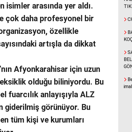
 isimler arasında yer aldı.
TIK
re çok daha profesyonel bir
CH
organizasyon, özellikle
BA
KOÇ
ayısındaki artışla da dikkat
SA
BEL
GÖ
nın Afyonkarahisar için uzun
Be
 eksiklik olduğu biliniyordu. Bu
ima
el fuarcılık anlayışıyla ALZ
n giderilmiş görünüyor. Bu
n tüm kişi ve kurumları