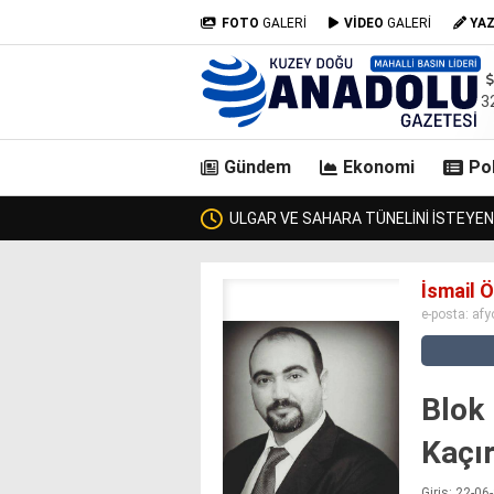
FOTO
GALERİ
VİDEO
GALERİ
YA
3
Gündem
Ekonomi
Pol
İR ULAŞTIRMA BAKANI GEÇTİ, KİMSE KENDİSİNE ULAŞAMADI!
casino
İsmail 
siteleri
e-posta:
afy
deneme
bonusu
veren
siteler
Blok
deneme
bonusu
Kaçı
veren
siteler
Giriş: 22-0