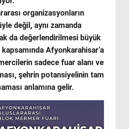
iyor.
ararası organizasyonların
üyle değil, aynı zamanda
rak da değerlendirilmesi büyük
r kapsamında Afyonkarahisar’a
ercilerin sadece fuar alanı ve
lması, şehrin potansiyelinin tam
maması anlamına gelir.