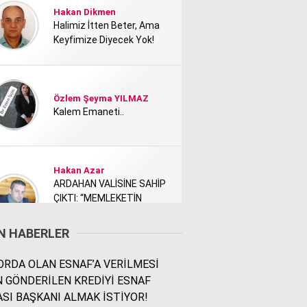
Hakan Dikmen
Halimiz İtten Beter, Ama
Keyfimize Diyecek Yok!
Özlem Şeyma YILMAZ
Kalem Emaneti..
Hakan Azar
ARDAHAN VALİSİNE SAHİP
ÇIKTI: “MEMLEKETİN
TANITIMI KİMİ NEDEN
RAHATSIZ ETTİ?”
N HABERLER
RDA OLAN ESNAF’A VERİLMESİ
Rodi Baz
N GÖNDERİLEN KREDİYİ ESNAF
İÇİMDEKİ ŞEHİR..
SI BAŞKANI ALMAK İSTİYOR!