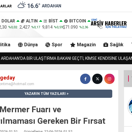
16.6
°
ARDAHAN
ZARLAR
DOLAR
ALTIN
BİST
BITCOIN
2,30
2,427
9,814
$71.090
%0,02
%0,17
%0,59
%2,36
itika
Dünya
Spor
Magazin
Sağlık
ZURMAL’IN 7 TOSNUNU BULAN JANDARMA, URLULARIN 13 İNEĞİNİD
Ögeday
ontime@hotmail.com
YAZARIN TÜM YAZILARI
 Mermer Fuarı ve
rılmaması Gereken Bir Fırsat
6-2026 01:51
Güncelleme: 22-06-2026 01:52