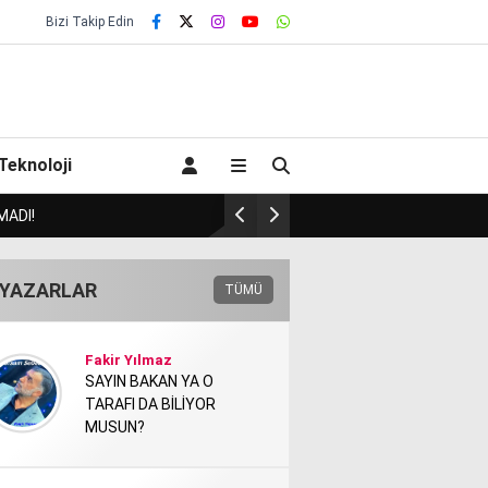
Bizi Takip Edin
Teknoloji
E BULACAK MI?!.
HAVA B
YAZARLAR
TÜMÜ
Fakir Yılmaz
SAYIN BAKAN YA O
TARAFI DA BİLİYOR
MUSUN?