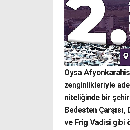
Oysa Afyonkarahisar
zenginlikleriyle ad
niteliğinde bir şehi
Bedesten Çarşısı, D
ve Frig Vadisi gibi