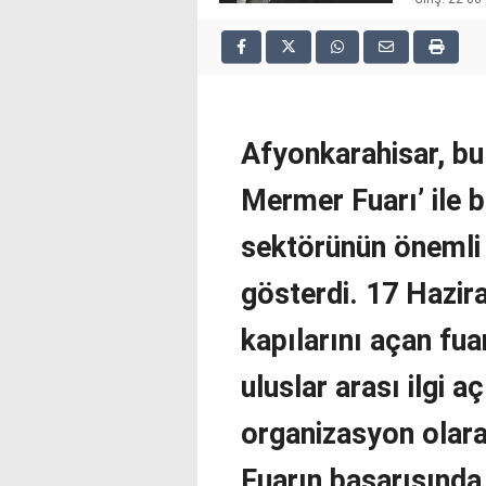
2025
deneme
bonusu
veren
siteler
deneme
Afyonkarahisar, bu 
bonusu
veren
Mermer Fuarı’ ile b
siteler
2025
deneme
sektörünün önemli 
bonusu
veren
gösterdi. 17 Hazira
siteler
editorbet
kapılarını açan fua
giriş
uluslar arası ilgi a
organizasyon olara
Fuarın başarısında