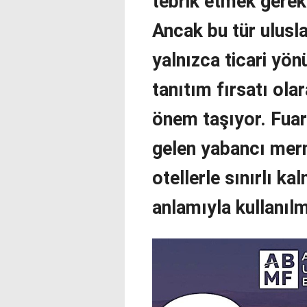
tebrik etmek gerek
Ancak bu tür ulusl
yalnızca ticari yön
tanıtım fırsatı ola
önem taşıyor. Fua
gelen yabancı merm
otellerle sınırlı ka
anlamıyla kullanıl