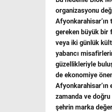
organizasyonu değ
Afyonkarahisar’ın 
gereken büyük bir f
veya iki günlük kül
yabancı misafirleri
güzellikleriyle bu
de ekonomiye öneml
Afyonkarahisar’ın e
zamanda ve doğru 
şehrin marka değeri