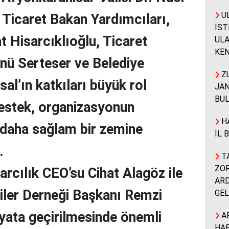
UL
Ticaret Bakan Yardımcıları,
İST
 Hisarcıklıoğlu, Ticaret
ULA
KEN
nü Serteser ve Belediye
ZU
al’ın katkıları büyük rol
JAN
BUL
estek, organizasyonun
HA
daha sağlam bir zemine
İL 
.
TA
ZOR
rcılık CEO’su Cihat Alagöz ile
ARD
iler Derneği Başkanı Remzi
GEL
yata geçirilmesinde önemli
A
HAB