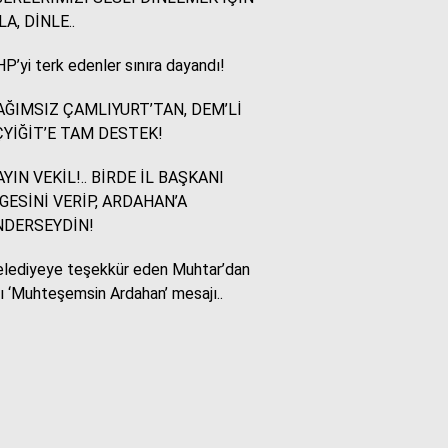
LA, DİNLE..
Murat Akkuş
P’yi terk edenler sınıra dayandı!
Bin Yılların Kürt Efsanesi:
NEWROZ
ĞIMSIZ ÇAMLIYURT’TAN, DEM’Lİ
YİĞİT’E TAM DESTEK!
HUKUKÇU GÖZÜYLE
YIN VEKİL!.. BİRDE İL BAŞKANI
Aç ile Taç Arasında:
GESİNİ VERİP, ARDAHAN’A
İSLAM DÜNYASININ
NDERSEYDİN!
BUMERANGI
lediyeye teşekkür eden Muhtar’dan
lı ‘Muhteşemsin Ardahan’ mesajı..
Tülay Dikmen
BAŞKA AÇIKLAMASI
OLAMAZ; SİZİ DE
ÜFÜRDÜLER: OKULA
GELEN GİZEMLİ KİŞİ