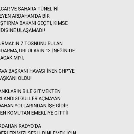
GAR VE SAHARA TÜNELİNİ
İsmail Ögeday
EYEN ARDAHAN’DA BİR
Blok Mermer Fuarı ve
ŞTIRMA BAKANI GEÇTİ, KİMSE
Kaçırılmaması Gereken
DİSİNE ULAŞAMADI!
Bir Fırsat
RMAL’IN 7 TOSNUNU BULAN
DARMA, URLULARIN 13 İNEĞİNİDE
Sevinç Akçetin
ACAK MI?!.
Sevgi Yetmez, Alan
Açmak Gerekir..
VA BAŞKANI HAVASI İNEN CHP’YE
BAŞKANI OLDU!
Yazıcıoğlu Ümit
NKLARIN BİLE GİTMEKTEN
Rahmi Koç ve Binali
LANDIĞI GÜLLER AÇMAYAN
Yıldırım
AHAN YOLLARINDAN İŞE GİDİP,
EN KOMUTAN EMEKLİYE GİTTİ!
Sinan KARAÇAY
RDAHAN RADYO’DA
CHP NE YAPMALI?
ERLERİMİZİ SESLİ DİNLEMEK İÇİN