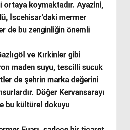
i ortaya koymaktadır. Ayazini,
lü, İscehisar’daki mermer
er de bu zenginliğin önemli
azlıgöl ve Kırkinler gibi
yon maden suyu, tescilli sucuk
tler de şehrin marka değerini
nsurlardır. Döğer Kervansarayı
ise bu kültürel dokuyu
rmer Fuarı, sadece bir ticaret