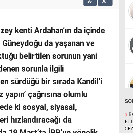
-
+
zey kenti Ardahan’ın da içinde
 Güneydoğu da yaşanan ve
ktuğu belirtilen sorunun yani
enen sorunla ilgili
n sürdüğü bir sırada Kandil’i
z yapın’ çağrısına olumlu
SO
ede ki sosyal, siyasal,
BA
eri hızlandıracağı da
ETL
CEZ
nada 19 Mart’ta İBB’ye yönelik