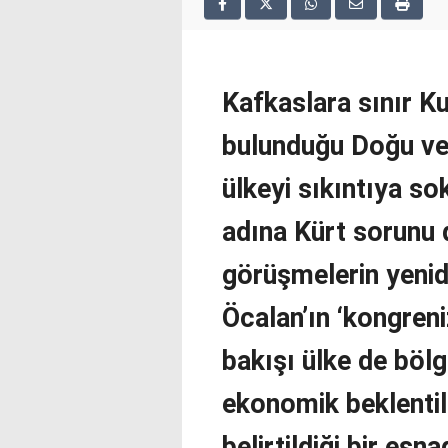
2025
deneme
bonusu
veren
siteler
Kafkaslara sınır Ku
deneme
bonusu
bulunduğu Doğu ve
veren
siteler
ülkeyi sıkıntıya so
2025
deneme
adına Kürt sorunu d
bonusu
veren
görüşmelerin yenide
siteler
editorbet
Öcalan’ın ‘kongreni
giriş
bakışı ülke de bölg
ekonomik beklentil
belirtildiği bir es