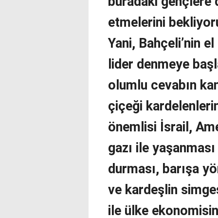
buradaki gençlere 
etmelerini bekliyoru
Yani, Bahçeli’nin e
lider denmeye başla
olumlu cevabın kan
çiçeği kardelenleri
önemlisi İsrail, Am
gazı ile yaşanması
durması, barışa yön
ve kardeşlin simge
ile ülke ekonomisi