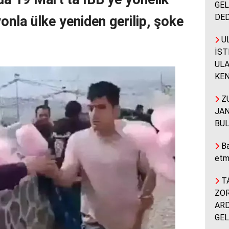
GEL
DED
onla ülke yeniden gerilip, şoke
UL
İST
ULA
KEN
ZU
JAN
BUL
Ba
etm
TA
ZOR
ARD
GEL