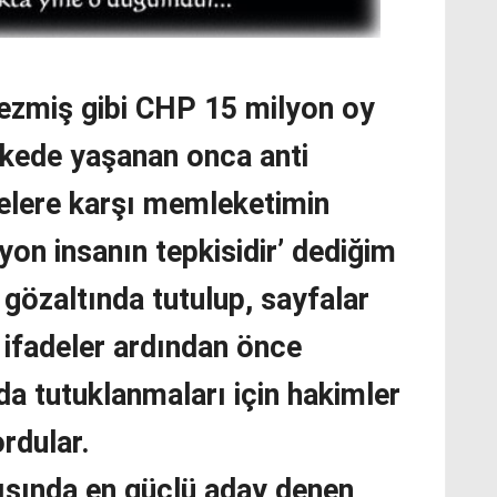
ezmiş gibi CHP 15 milyon oy
ülkede yaşanan onca anti
elere karşı memleketimin
yon insanın tepkisidir’ dediğim
 gözaltında tutulup, sayfalar
ifadeler ardından önce
da tutuklanmaları için hakimler
ordular.
ısında en güçlü aday denen