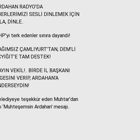
RDAHAN RADYO’DA
ERLERİMİZİ SESLİ DİNLEMEK İÇİN
Murat Akkuş
LA, DİNLE..
Bin Yılların Kürt Efsanesi:
NEWROZ
P’yi terk edenler sınıra dayandı!
ĞIMSIZ ÇAMLIYURT’TAN, DEM’Lİ
HUKUKÇU GÖZÜYLE
YİĞİT’E TAM DESTEK!
Aç ile Taç Arasında:
İSLAM DÜNYASININ
YIN VEKİL!.. BİRDE İL BAŞKANI
BUMERANGI
GESİNİ VERİP, ARDAHAN’A
NDERSEYDİN!
Tülay Dikmen
lediyeye teşekkür eden Muhtar’dan
BAŞKA AÇIKLAMASI
OLAMAZ; SİZİ DE
lı ‘Muhteşemsin Ardahan’ mesajı..
ÜFÜRDÜLER: OKULA
GELEN GİZEMLİ KİŞİ