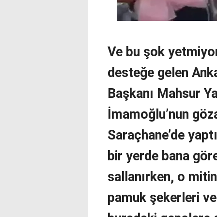
Ve bu şok yetmiyo
desteğe gelen Ank
Başkanı Mahsur Ya
İmamoğlu’nun gözal
Saraçhane’de yapt
bir yerde bana gör
sallanırken, o miti
pamuk şekerleri ve