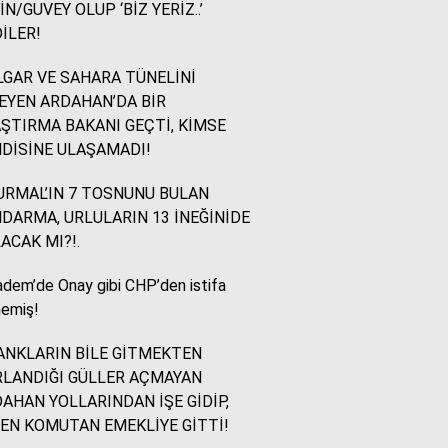
İN/GUVEY OLUP ‘BİZ YERİZ..’
İLER!
İsmail Ögeday
Blok Mermer Fuarı ve
GAR VE SAHARA TÜNELİNİ
Kaçırılmaması Gereken
EYEN ARDAHAN’DA BİR
Bir Fırsat
ŞTIRMA BAKANI GEÇTİ, KİMSE
DİSİNE ULAŞAMADI!
Sevinç Akçetin
RMAL’IN 7 TOSNUNU BULAN
Sevgi Yetmez, Alan
DARMA, URLULARIN 13 İNEĞİNİDE
Açmak Gerekir..
ACAK MI?!.
dem’de Onay gibi CHP’den istifa
Yazıcıoğlu Ümit
emiş!
Rahmi Koç ve Binali
Yıldırım
NKLARIN BİLE GİTMEKTEN
LANDIĞI GÜLLER AÇMAYAN
AHAN YOLLARINDAN İŞE GİDİP,
Sinan KARAÇAY
EN KOMUTAN EMEKLİYE GİTTİ!
CHP NE YAPMALI?