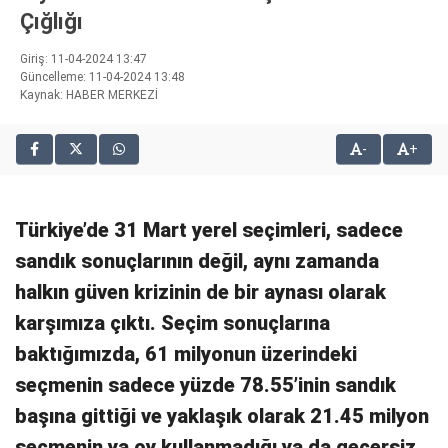
Çığlığı
bonusu
veren
Giriş: 11-04-2024 13:47
siteler
Güncelleme: 11-04-2024 13:48
2025
Kaynak: HABER MERKEZİ
deneme
bonusu
veren
-
+
siteler
editorbet
giriş
Türkiye’de 31 Mart yerel seçimleri, sadece
sandık sonuçlarının değil, aynı zamanda
halkın güven krizinin de bir aynası olarak
karşımıza çıktı. Seçim sonuçlarına
baktığımızda, 61 milyonun üzerindeki
seçmenin sadece yüzde 78.55’inin sandık
başına gittiği ve yaklaşık olarak 21.45 milyon
seçmenin ya oy kullanmadığı ya da geçersiz