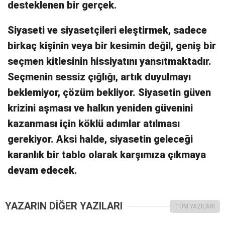
desteklenen bir gerçek.
Siyaseti ve siyasetçileri eleştirmek, sadece
birkaç kişinin veya bir kesimin değil, geniş bir
seçmen kitlesinin hissiyatını yansıtmaktadır.
Seçmenin sessiz çığlığı, artık duyulmayı
beklemiyor, çözüm bekliyor. Siyasetin güven
krizini aşması ve halkın yeniden güvenini
kazanması için köklü adımlar atılması
gerekiyor. Aksi halde, siyasetin geleceği
karanlık bir tablo olarak karşımıza çıkmaya
devam edecek.
YAZARIN DİĞER YAZILARI
TÜM YAZILARI