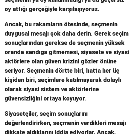
oy attığı gerçeğiyle karşılaşıyoruz.
Ancak, bu rakamların ötesinde, seçmenin
duygusal mesajı çok daha derin. Gerek seçim
sonuçlarından gerekse de seçmenin yüksek
oranda sandığa gitmemesi, siyasete ve siyasi
aktörlere olan güven krizini gözler önüne
seriyor. Seçmenin dörtte biri, hatta her üç
kişiden biri, seçimlere katılmayarak dolaylı
olarak siyasi sistem ve aktörlerine
güvensizliğini ortaya koyuyor.
Siyasetçiler, seçim sonuçlarını
değerlendirirken, seçmenin verdikleri mesajı
dikkate aldıklarını iddia ediyorlar. Ancak,