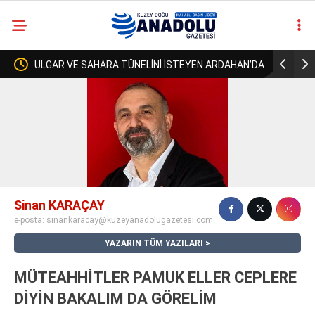
ULGAR VE SAHARA TÜNELİNİ İSTEYEN ARDAHAN’DA
ZURMAL’IN 7 
casino
.
BİR ULAŞTIRMA BAKANI GEÇTİ, KİMSE KENDİSİNE
URLULARIN 13 İ
siteleri
deneme
ULAŞAMADI!
bonusu
veren
siteler
deneme
bonusu
Sinan KARAÇAY
veren
e-posta:
sinankaracay@kuzeyanadolugazetesi.com
siteler
2025
YAZARIN TÜM YAZILARI
deneme
bonusu
MÜTEAHHİTLER PAMUK ELLER CEPLERE
veren
DİYİN BAKALIM DA GÖRELİM
siteler
deneme