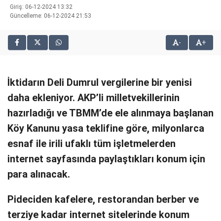
Giriş: 06-12-2024 13:32
bonusu
Güncelleme: 06-12-2024 21:53
veren
siteler
2025
-
+
deneme
bonusu
veren
İktidarın Deli Dumrul vergilerine bir yenisi
siteler
editorbet
daha ekleniyor. AKP’li milletvekillerinin
giriş
hazırladığı ve TBMM’de ele alınmaya başlanan
Köy Kanunu yasa teklifine göre, milyonlarca
esnaf ile irili ufaklı tüm işletmelerden
internet sayfasında paylaştıkları konum için
para alınacak.
Pideciden kafelere, restorandan berber ve
terziye kadar internet sitelerinde konum