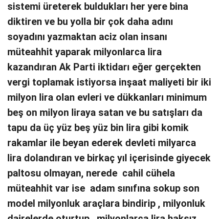
sistemi üreterek buldukları her yere bina
diktiren ve bu yolla bir çok daha adını
soyadını yazmaktan aciz olan insanı
müteahhit yaparak milyonlarca lira
kazandıran Ak Parti iktidarı eğer gerçekten
vergi toplamak istiyorsa inşaat maliyeti bir iki
milyon lira olan evleri ve dükkanları minimum
beş on milyon liraya satan ve bu satışları da
tapu da üç yüz beş yüz bin lira gibi komik
rakamlar ile beyan ederek devleti milyarca
lira dolandıran ve birkaç yıl içerisinde giyecek
paltosu olmayan, nerede cahil cühela
müteahhit var ise adam sınıfına sokup son
model milyonluk araçlara bindirip , milyonluk
dairelerde oturtup , milyonlarca lira haksız