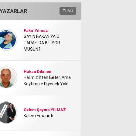
YAZARLAR
TÜMÜ
Fakir Yılmaz
SAYIN BAKAN YA O
TARAFI DA BİLİYOR
MUSUN?
Hakan Dikmen
Halimiz İtten Beter, Ama
Keyfimize Diyecek Yok!
Özlem Şeyma YILMAZ
Kalem Emaneti..