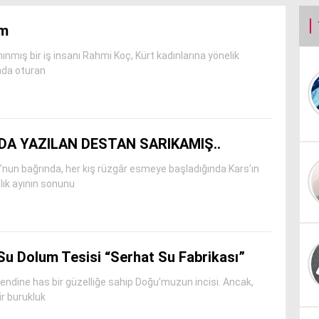
ım
nınmış bir iş insanı Rahmi Koç, Kürt kadınlarına yönelik
ında oturan
A YAZILAN DESTAN SARIKAMIŞ..
nun bağrında, her kış rüzgâr esmeye başladığında Kars’ın
lık ayının sonunu
Su Dolum Tesisi “Serhat Su Fabrikası”
 kendine has bir güzelliğe sahip Doğu’muzun incisi. Ancak,
ir burukluk