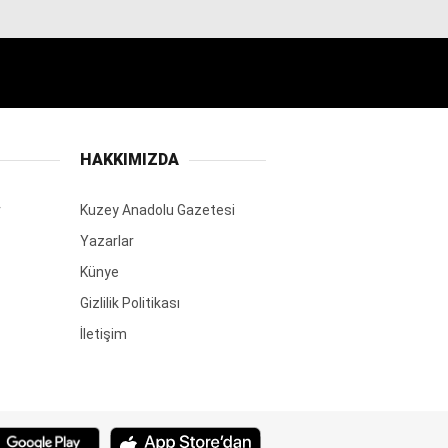
Remzi TANIŞ
Vıttırı vızdık demokrasi…
şanver sarısaltun
NEVRUZ..
HAKKIMIZDA
Şemsettin Şenel
ARDAHAN ÜZERİNDEKİ
r
Kuzey Anadolu Gazetesi
(KAİ) SÖMÜRGECİLİĞİNE
Yazarlar
SON..
Künye
Gizlilik Politikası
Hakan Yılmaz
İletişim
YALÇIN TURA