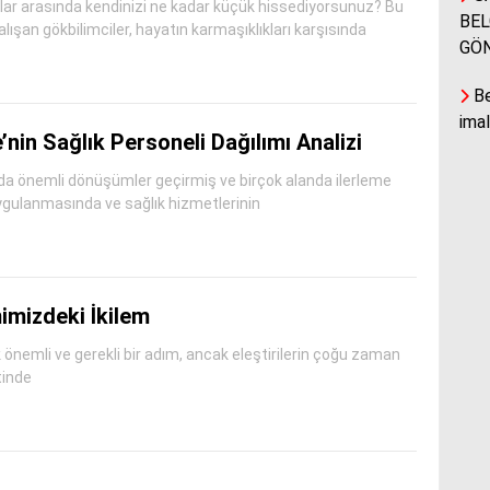
lar arasında kendinizi ne kadar küçük hissediyorsunuz? Bu
BEL
şan gökbilimciler, hayatın karmaşıklıkları karşısında
GÖ
Be
ima
nin Sağlık Personeli Dağılımı Analizi
llarda önemli dönüşümler geçirmiş ve birçok alanda ilerleme
uygulanmasında ve sağlık hizmetlerinin
mimizdeki İkilem
nemli ve gerekli bir adım, ancak eleştirilerin çoğu zaman
tinde