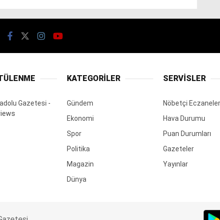
TÜLENME
KATEGORİLER
SERVİSLER
adolu Gazetesi
-
Gündem
Nöbetçi Eczanele
views
Ekonomi
Hava Durumu
Spor
Puan Durumları
Politika
Gazeteler
Magazin
Yayınlar
Dünya
Gazetesi