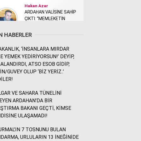
Hakan Azar
ARDAHAN VALİSİNE SAHİP
ÇIKTI: “MEMLEKETİN
TANITIMI KİMİ NEDEN
RAHATSIZ ETTİ?”
N HABERLER
KANLIK, ‘İNSANLARA MIRDAR
Rodi Baz
E YEMEK YEDİRİYORSUN!’ DEYİP,
İÇİMDEKİ ŞEHİR..
ALANDIRDI, ATSO ESOB GİDİP,
İN/GUVEY OLUP ‘BİZ YERİZ..’
İLER!
İsmail Ögeday
Blok Mermer Fuarı ve
GAR VE SAHARA TÜNELİNİ
Kaçırılmaması Gereken
EYEN ARDAHAN’DA BİR
Bir Fırsat
ŞTIRMA BAKANI GEÇTİ, KİMSE
DİSİNE ULAŞAMADI!
Sevinç Akçetin
RMAL’IN 7 TOSNUNU BULAN
Sevgi Yetmez, Alan
DARMA, URLULARIN 13 İNEĞİNİDE
Açmak Gerekir..