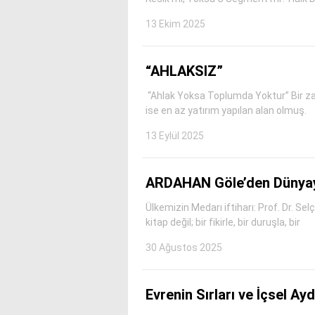
13 Ekim 2025
“AHLAKSIZ”
“Ahlak Yoksa Toplumda Yoktur” Bir za
ise en az yatırım yapılan alan olmuş.
13 Eylül 2025
ARDAHAN Göle’den Dünyaya
Ülkemizin Medarı iftiharı: Prof. Dr. S
kitap değil; bir fikirle, bir duruşla, bir
30 Ağustos 2025
Evrenin Sırları ve İçsel Ay