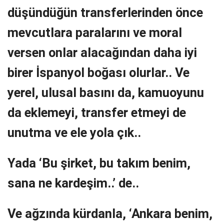
düşündüğün transferlerinden önce
mevcutlara paralarını ve moral
versen onlar alacağından daha iyi
birer İspanyol boğası olurlar.. Ve
yerel, ulusal basını da, kamuoyunu
da eklemeyi, transfer etmeyi de
unutma ve ele yola çık..
Yada ‘Bu şirket, bu takım benim,
sana ne kardeşim..’ de..
Ve ağzında kürdanla, ‘Ankara benim,