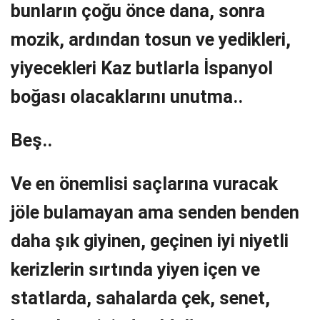
bunların çoğu önce dana, sonra
mozik, ardından tosun ve yedikleri,
yiyecekleri Kaz butlarla İspanyol
boğası olacaklarını unutma..
Beş..
Ve en önemlisi saçlarına vuracak
jöle bulamayan ama senden benden
daha şık giyinen, geçinen iyi niyetli
kerizlerin sırtında yiyen içen ve
statlarda, sahalarda çek, senet,