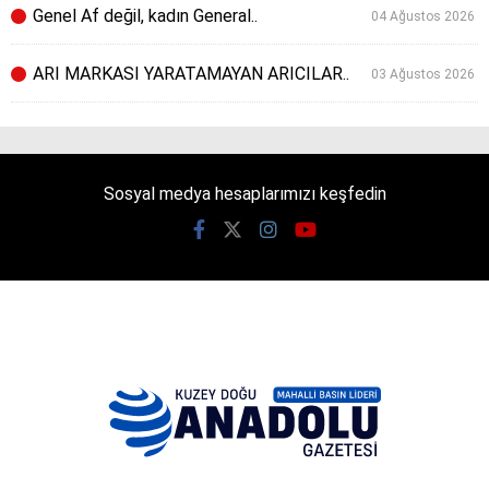
Genel Af değil, kadın General..
04 Ağustos 2026
ARI MARKASI YARATAMAYAN ARICILAR..
03 Ağustos 2026
Sosyal medya hesaplarımızı keşfedin