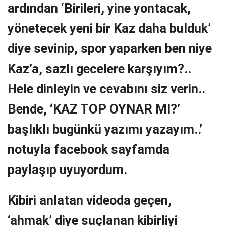
ardından ‘Birileri, yine yontacak,
yönetecek yeni bir Kaz daha bulduk’
diye sevinip, spor yaparken ben niye
Kaz’a, sazlı gecelere karşıyım?..
Hele dinleyin ve cevabını siz verin..
Bende, ‘KAZ TOP OYNAR MI?’
başlıklı bugünkü yazımı yazayım..’
notuyla facebook sayfamda
paylaşıp uyuyordum.
Kibiri anlatan videoda geçen,
‘ahmak’ diye suçlanan kibirliyi