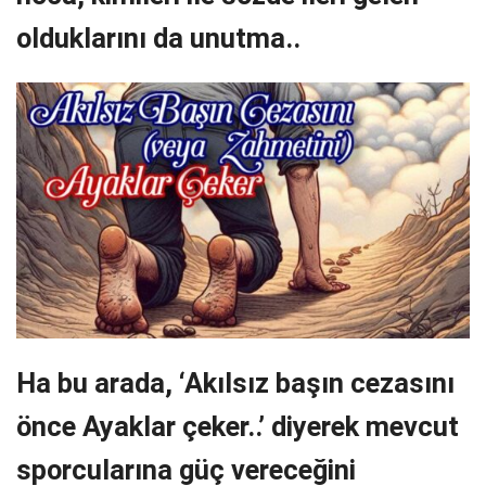
olduklarını da unutma..
Ha bu arada, ‘Akılsız başın cezasını
önce Ayaklar çeker..’ diyerek mevcut
sporcularına güç vereceğini