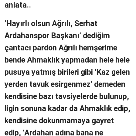
anlata..
‘Hayırlı olsun Ağrılı, Serhat
Ardahanspor Başkanı’ dediğim
çantacı pardon Ağrılı hemşerime
bende Ahmaklık yapmadan hele hele
pusuya yatmış birileri gibi ‘Kaz gelen
yerden tavuk esirgenmez’ demeden
kendisine bazı tavsiyelerde bulunup,
ligin sonuna kadar da Ahmaklık edip,
kendisine dokunmamaya gayret
edip, ‘Ardahan adına bana ne