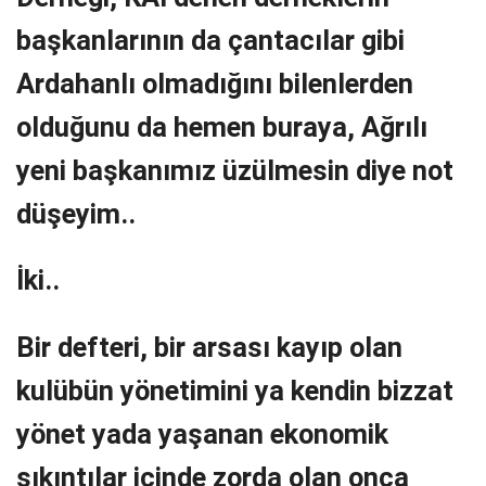
başkanlarının da çantacılar gibi
Ardahanlı olmadığını bilenlerden
olduğunu da hemen buraya, Ağrılı
yeni başkanımız üzülmesin diye not
düşeyim..
İki..
Bir defteri, bir arsası kayıp olan
kulübün yönetimini ya kendin bizzat
yönet yada yaşanan ekonomik
sıkıntılar içinde zorda olan onca