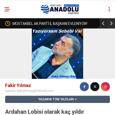
 AK PARTİ İL BAŞKANI EVLENİYOR!
GÖLE KAYMAKAMI GÖLE BELE
casino
ETTİ..
siteleri
deneme
bonusu
veren
siteler
deneme
bonusu
veren
siteler
Fakir Yılmaz
2025
e-posta:
fakiryilmaz@hotmail.com
deneme
bonusu
YAZARIN TÜM YAZILARI
veren
siteler
Ardahan Lobisi olarak kaç yıldır
deneme