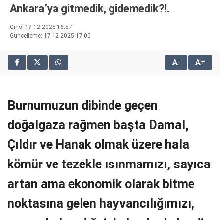
Ankara’ya gitmedik, gidemedik?!.
bonusu
veren
Giriş: 17-12-2025 16:57
siteler
Güncelleme: 17-12-2025 17:00
2025
deneme
bonusu
-
+
veren
siteler
editorbet
Burnumuzun dibinde geçen
giriş
doğalgaza rağmen başta Damal,
Çıldır ve Hanak olmak üzere hala
kömür ve tezekle ısınmamızı, sayıca
artan ama ekonomik olarak bitme
noktasına gelen hayvancılığımızı,