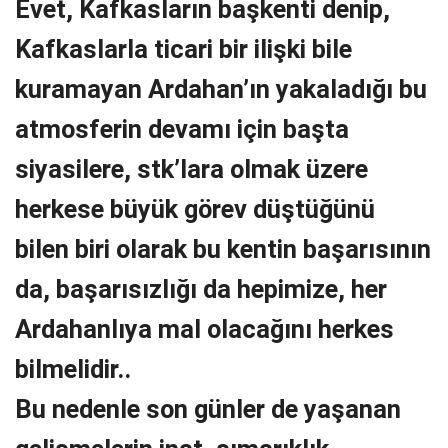
Evet, Kafkasların başkenti denip,
Kafkaslarla ticari bir ilişki bile
kuramayan Ardahan’ın yakaladığı bu
atmosferin devamı için başta
siyasilere, stk’lara olmak üzere
herkese büyük görev düştüğünü
bilen biri olarak bu kentin başarısının
da, başarısızlığı da hepimize, her
Ardahanlıya mal olacağını herkes
bilmelidir..
Bu nedenle son günler de yaşanan