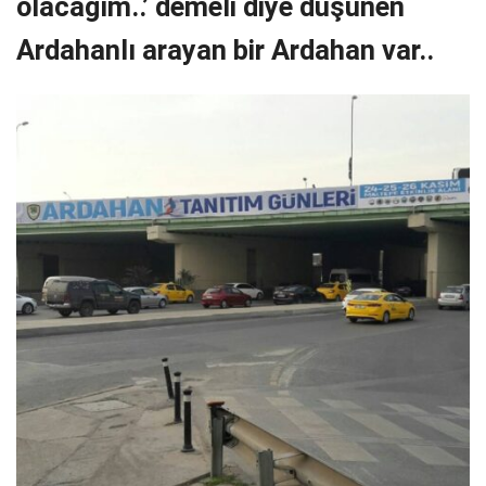
olacağım..’ demeli diye düşünen
Ardahanlı arayan bir Ardahan var..