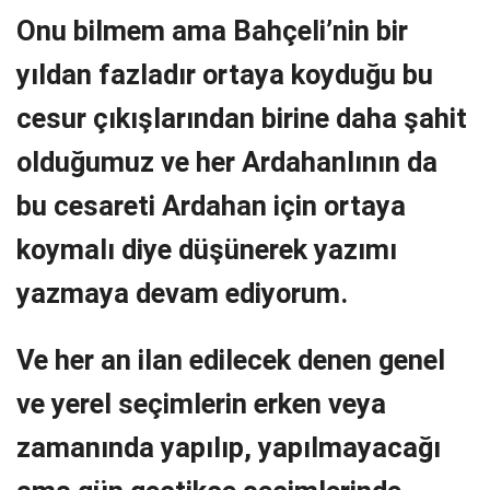
Onu bilmem ama Bahçeli’nin bir
yıldan fazladır ortaya koyduğu bu
cesur çıkışlarından birine daha şahit
olduğumuz ve her Ardahanlının da
bu cesareti Ardahan için ortaya
koymalı diye düşünerek yazımı
yazmaya devam ediyorum.
Ve her an ilan edilecek denen genel
ve yerel seçimlerin erken veya
zamanında yapılıp, yapılmayacağı