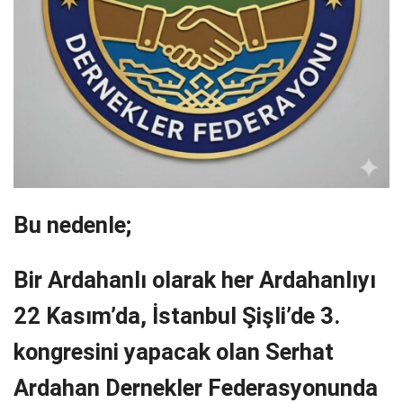
Bu nedenle;
Bir Ardahanlı olarak her Ardahanlıyı
22 Kasım’da, İstanbul Şişli’de 3.
kongresini yapacak olan Serhat
Ardahan Dernekler Federasyonunda