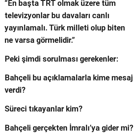
“En başta TRT olmak üzere tüm
televizyonlar bu davaları canlı
yayınlamalı. Türk milleti olup biten
ne varsa görmelidir.”
Peki şimdi sorulması gerekenler:
Bahçeli bu açıklamalarla kime mesaj
verdi?
Süreci tıkayanlar kim?
Bahçeli gerçekten İmralı’ya gider mi?