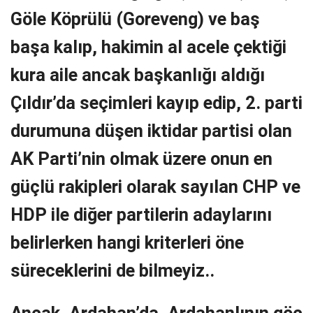
Göle Köprülü (Goreveng) ve baş
başa kalıp, hakimin al acele çektiği
kura aile ancak başkanlığı aldığı
Çıldır’da seçimleri kayıp edip, 2. parti
durumuna düşen iktidar partisi olan
AK Parti’nin olmak üzere onun en
güçlü rakipleri olarak sayılan CHP ve
HDP ile diğer partilerin adaylarını
belirlerken hangi kriterleri öne
süreceklerini de bilmeyiz..