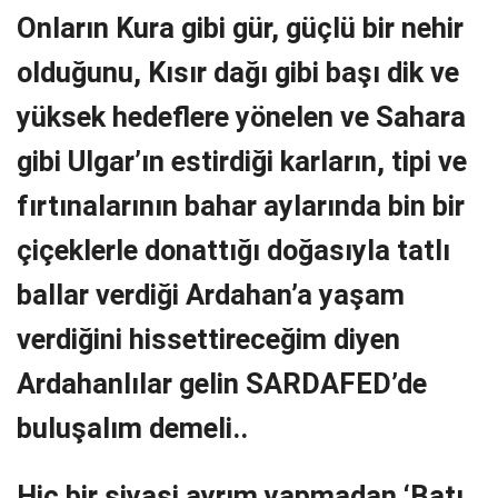
Onların Kura gibi gür, güçlü bir nehir
olduğunu, Kısır dağı gibi başı dik ve
yüksek hedeflere yönelen ve Sahara
gibi Ulgar’ın estirdiği karların, tipi ve
fırtınalarının bahar aylarında bin bir
çiçeklerle donattığı doğasıyla tatlı
ballar verdiği Ardahan’a yaşam
verdiğini hissettireceğim diyen
Ardahanlılar gelin SARDAFED’de
buluşalım demeli..
Hiç bir siyasi ayrım yapmadan ‘Batı