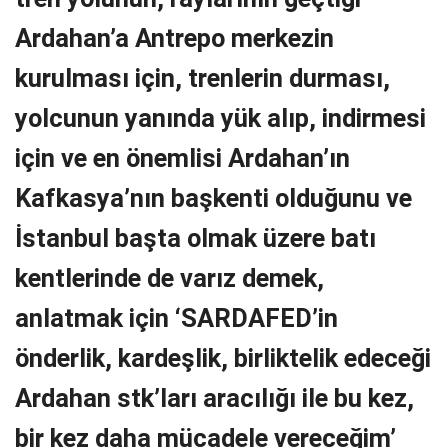
Ardahan’a Antrepo merkezin
kurulması için, trenlerin durması,
yolcunun yanında yük alıp, indirmesi
için ve en önemlisi Ardahan’ın
Kafkasya’nın başkenti olduğunu ve
İstanbul başta olmak üzere batı
kentlerinde de varız demek,
anlatmak için ‘SARDAFED’in
önderlik, kardeşlik, birliktelik edeceği
Ardahan stk’ları aracılığı ile bu kez,
bir kez daha mücadele vereceğim’