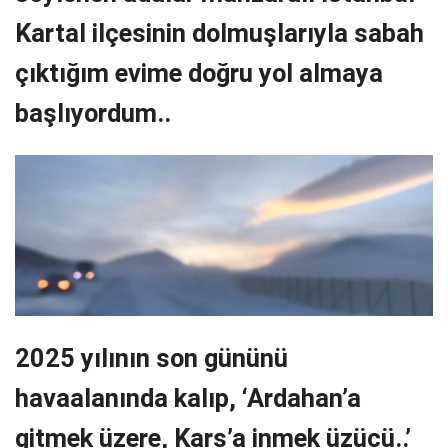
Kartal ilçesinin dolmuşlarıyla sabah
çıktığım evime doğru yol almaya
başlıyordum..
2025 yılının son gününü
havaalanında kalıp, ‘Ardahan’a
gitmek üzere, Kars’a inmek üzücü..’