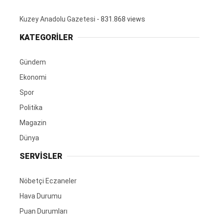
Kuzey Anadolu Gazetesi
- 831.868 views
KATEGORİLER
Gündem
Ekonomi
Spor
Politika
Magazin
Dünya
SERVİSLER
Nöbetçi Eczaneler
Hava Durumu
Puan Durumları