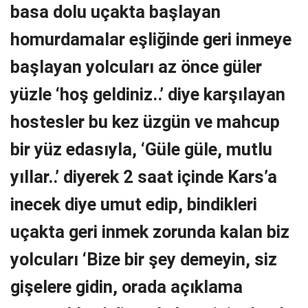
basa dolu uçakta başlayan
homurdamalar eşliğinde geri inmeye
başlayan yolcuları az önce güler
yüzle ‘hoş geldiniz..’ diye karşılayan
hostesler bu kez üzgün ve mahcup
bir yüz edasıyla, ‘Güle güle, mutlu
yıllar..’ diyerek 2 saat içinde Kars’a
inecek diye umut edip, bindikleri
uçakta geri inmek zorunda kalan biz
yolcuları ‘Bize bir şey demeyin, siz
gişelere gidin, orada açıklama