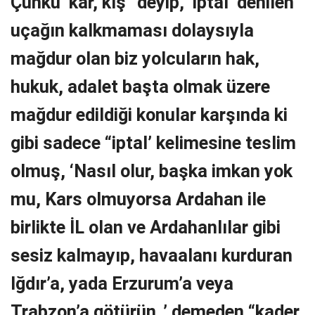
Çünkü ‘kar, kış” deyip, ‘iptal’ denilen
uçağın kalkmaması dolaysıyla
mağdur olan biz yolcuların hak,
hukuk, adalet başta olmak üzere
mağdur edildiği konular karşında ki
gibi sadece “iptal’ kelimesine teslim
olmuş, ‘Nasıl olur, başka imkan yok
mu, Kars olmuyorsa Ardahan ile
birlikte İL olan ve Ardahanlılar gibi
sesiz kalmayıp, havaalanı kurduran
Iğdır’a, yada Erzurum’a veya
Trabzon’a götürün..’ demeden “kader,