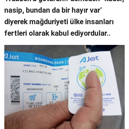
nasip, bundan da bir hayır var’
diyerek mağduriyeti ülke insanları
fertleri olarak kabul ediyordular..