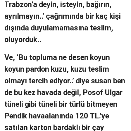
Trabzon’a deyin, isteyin, bağırın,
ayrılmayın..’ çağrımında bir kaç kişi
dışında duyulamamasına teslim,
oluyorduk..
Ve, ‘Bu topluma ne desen koyun
koyun pardon kuzu, kuzu teslim
olmayı tercih ediyor..’ diye susan ben
de bu kez havada değil, Posof Ulgar
tüneli gibi tüneli bir türlü bitmeyen
Pendik havaalanında 120 TL.’ye
satılan karton bardaklı bir çay