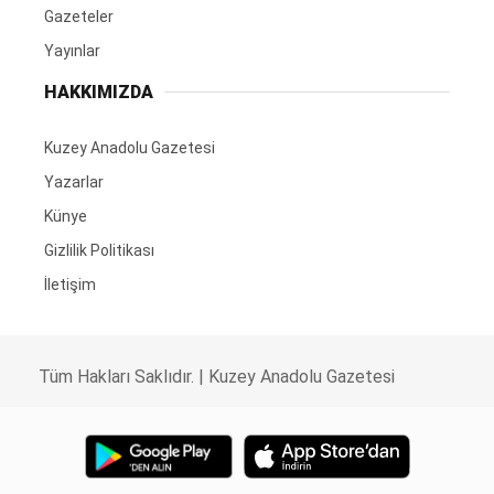
Gazeteler
Yayınlar
HAKKIMIZDA
Kuzey Anadolu Gazetesi
Yazarlar
Künye
Gizlilik Politikası
İletişim
Tüm Hakları Saklıdır. |
Kuzey Anadolu Gazetesi