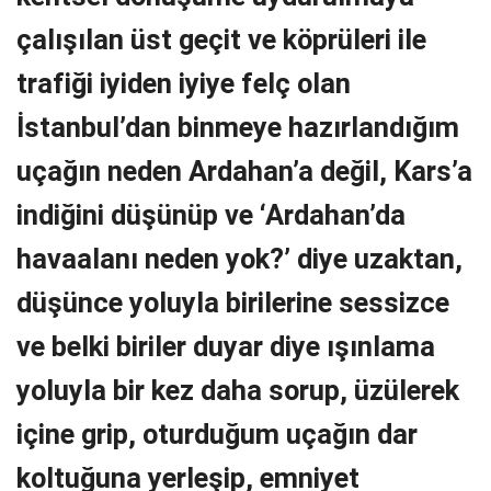
çalışılan üst geçit ve köprüleri ile
trafiği iyiden iyiye felç olan
İstanbul’dan binmeye hazırlandığım
uçağın neden Ardahan’a değil, Kars’a
indiğini düşünüp ve ‘Ardahan’da
havaalanı neden yok?’ diye uzaktan,
düşünce yoluyla birilerine sessizce
ve belki biriler duyar diye ışınlama
yoluyla bir kez daha sorup, üzülerek
içine grip, oturduğum uçağın dar
koltuğuna yerleşip, emniyet