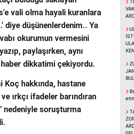
T
VA
’e vali olma hayali kuranlara
ARD
k.’ diye düşünenlerdenim.. Ya
UL
İST
cevabı okurumun vermesini
ULA
yazıp, paylaşırken, aynı
KEN
haber dikkatimi çekiyordu.
ZU
JAN
BUL
mi Koç hakkında, hastane
Ba
 ve ırkçı ifadeler barındıran
etm
ı” nedeniyle soruşturma
TA
ZOR
i.
ARD
GEL