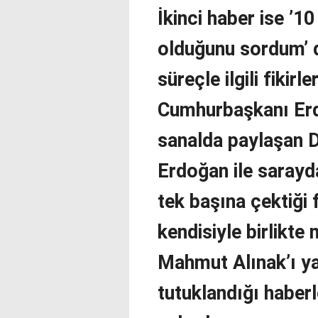
İkinci haber ise ’1
olduğunu sordum’ d
süreçle ilgili fikirl
Cumhurbaşkanı Erd
sanalda paylaşan DE
Erdoğan ile sarayda
tek başına çektiği 
kendisiyle birlikte 
Mahmut Alınak’ı yaz
tutuklandığı haberl