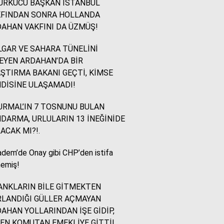
ÜRKÜCÜ BAŞKAN İSTANBUL
KFINDAN SONRA HOLLANDA
İsmail Ögeday
AHAN VAKFINI DA ÜZMÜŞ!
Blok Mermer Fuarı ve
Kaçırılmaması Gereken
GAR VE SAHARA TÜNELİNİ
Bir Fırsat
EYEN ARDAHAN’DA BİR
ŞTIRMA BAKANI GEÇTİ, KİMSE
DİSİNE ULAŞAMADI!
Sevinç Akçetin
Sevgi Yetmez, Alan
RMAL’IN 7 TOSNUNU BULAN
Açmak Gerekir..
DARMA, URLULARIN 13 İNEĞİNİDE
ACAK MI?!.
Yazıcıoğlu Ümit
dem’de Onay gibi CHP’den istifa
Rahmi Koç ve Binali
emiş!
Yıldırım
NKLARIN BİLE GİTMEKTEN
LANDIĞI GÜLLER AÇMAYAN
Sinan KARAÇAY
AHAN YOLLARINDAN İŞE GİDİP,
CHP NE YAPMALI?
EN KOMUTAN EMEKLİYE GİTTİ!