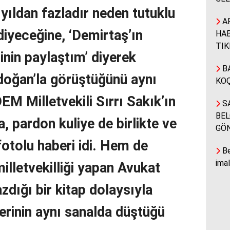
0 yıldan fazladır neden tutuklu
A
iyeceğine, ‘Demirtaş’ın
HAB
TIK
erinin paylaştım’ diyerek
BA
oğan’la görüştüğünü aynı
KOÇ
M Milletvekili Sırrı Sakık’ın
SA
BEL
, pardon kuliye de birlikte ve
GÖ
fotolu haberi idi. Hem de
Be
ima
milletvekilliği yapan Avukat
dığı bir kitap dolaysıyla
erinin aynı sanalda düştüğü