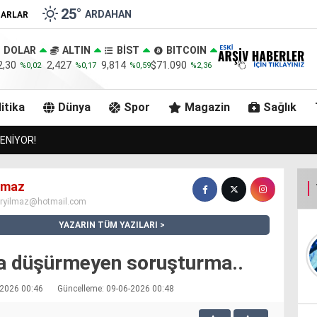
25
°
ARDAHAN
ZARLAR
DOLAR
ALTIN
BİST
BITCOIN
2,30
2,427
9,814
$71.090
%0,02
%0,17
%0,59
%2,36
itika
Dünya
Spor
Magazin
Sağlık
 SAHARA TÜNELİNİ İSTEYEN ARDAHAN’DA BİR ULAŞTIRMA BAKANI GEÇT
ılmaz
iryilmaz@hotmail.com
YAZARIN TÜM YAZILARI
a düşürmeyen soruşturma..
6-2026 00:46
Güncelleme: 09-06-2026 00:48