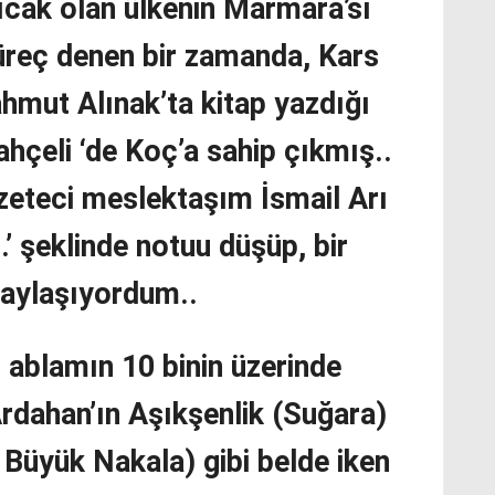
sıcak olan ülkenin Marmara’sı
üreç denen bir zamanda, Kars
ahmut Alınak’ta kitap yazdığı
ahçeli ‘de Koç’a sahip çıkmış..
azeteci meslektaşım İsmail Arı
.’ şeklinde notuu düşüp, bir
paylaşıyordum..
 ablamın 10 binin üzerinde
dahan’ın Aşıkşenlik (Suğara)
Büyük Nakala) gibi belde iken