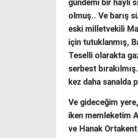
gündemi bir hayli 
olmuş.. Ve barış s
eski milletvekili M
için tutuklanmış, B
Teselli olarakta g
serbest bırakılmış.
kez daha sanalda 
Ve gideceğim yere,
iken memleketim Ar
ve Hanak Ortakent 