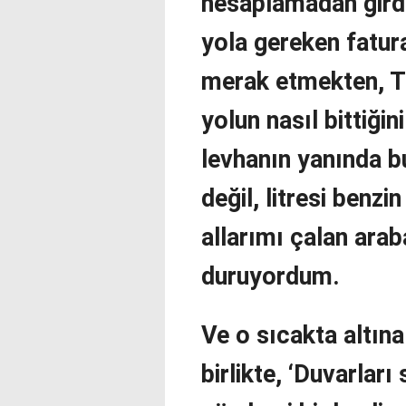
hesaplamadan girdi
yola gereken fatur
merak etmekten, Tuz
yolun nasıl bittiği
levhanın yanında b
değil, litresi benzin
allarımı çalan ara
duruyordum.
Ve o sıcakta altına
birlikte, ‘Duvarları