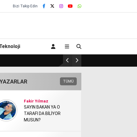
Bizi Takip Edin
Teknoloji
İ, KİMSE KENDİSİNE ULAŞAMADI!
ZURMAL’IN 7 TOSNUNU
YAZARLAR
TÜMÜ
Fakir Yılmaz
SAYIN BAKAN YA O
TARAFI DA BİLİYOR
MUSUN?