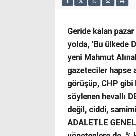
2025
deneme
bonusu
veren
siteler
Geride kalan pazar
deneme
bonusu
yolda, ‘Bu ülkede D
veren
siteler
yeni Mahmut Alınak
2025
deneme
gazeteciler hapse a
bonusu
veren
görüşüp, CHP gibi b
siteler
editorbet
söylenen hevallı D
giriş
değil, ciddi, sami
ADALETLE GENEL A
yönetenlere de, % 