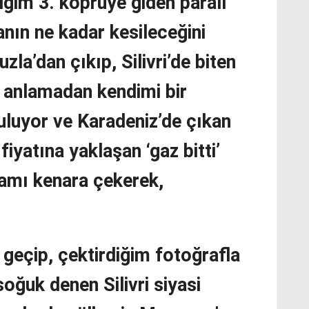
ğim 3. köprüye giden paralı
anın ne kadar kesileceğini
la’dan çıkıp, Silivri’de biten
ni anlamadan kendimi bir
uluyor ve Karadeniz’de çıkan
 fiyatına yaklaşan ‘gaz bitti’
bamı kenara çekerek,
 geçip, çektirdiğim fotoğrafla
 soğuk denen Silivri siyasi