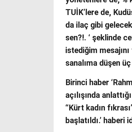
TUİK’lere de, Kudüs
da ilaç gibi gelece
sen?!. ‘ şeklinde 
istediğim mesajını 
sanalıma düşen üç 
Birinci haber ‘Rah
açılışında anlattığı
“Kürt kadın fıkras
başlatıldı.’ haberi id