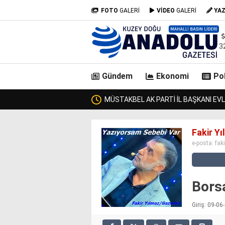
FOTO
GALERİ
VİDEO
GALERİ
YA
3
Gündem
Ekonomi
Pol
ULGAR VE
casino
Fakir Y
siteleri
e-posta:
fak
deneme
bonusu
veren
siteler
Bors
deneme
bonusu
Giriş: 09-0
veren
siteler