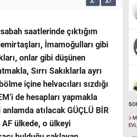
-
+
 sabah saatlerinde çıktığım
emirtaşları, İmamoğulları gibi
ları, onlar gibi düşünen
tmakla, Sırrı Sakıklarla ayrı
ölme içine helvacıları sızdığı
EM’i de hesapları yapmakla
SO
mi anlamda atılacak GÜÇLÜ BİR
MÜ
F ülkede, o ülkeyi
EVL
kaçı bulduğu saklayan