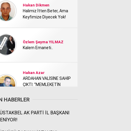
Hakan Dikmen
Halimiz İtten Beter, Ama
Keyfimize Diyecek Yok!
Özlem Şeyma YILMAZ
Kalem Emaneti..
Hakan Azar
ARDAHAN VALİSİNE SAHİP
ÇIKTI: “MEMLEKETİN
TANITIMI KİMİ NEDEN
RAHATSIZ ETTİ?”
N HABERLER
STAKBEL AK PARTİ İL BAŞKANI
Rodi Baz
ENİYOR!
İÇİMDEKİ ŞEHİR..