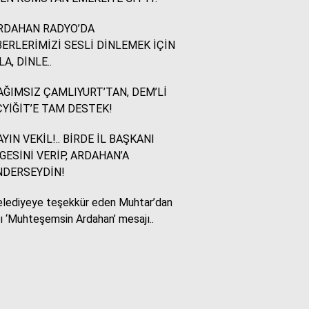
RDAHAN RADYO’DA
Murat Akkuş
ERLERİMİZİ SESLİ DİNLEMEK İÇİN
Bin Yılların Kürt Efsanesi:
LA, DİNLE..
NEWROZ
ĞIMSIZ ÇAMLIYURT’TAN, DEM’Lİ
YİĞİT’E TAM DESTEK!
HUKUKÇU GÖZÜYLE
Aç ile Taç Arasında:
YIN VEKİL!.. BİRDE İL BAŞKANI
İSLAM DÜNYASININ
GESİNİ VERİP, ARDAHAN’A
BUMERANGI
NDERSEYDİN!
lediyeye teşekkür eden Muhtar’dan
Tülay Dikmen
lı ‘Muhteşemsin Ardahan’ mesajı..
BAŞKA AÇIKLAMASI
OLAMAZ; SİZİ DE
ÜFÜRDÜLER: OKULA
GELEN GİZEMLİ KİŞİ