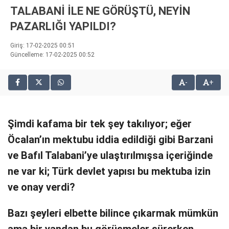
TALABANİ İLE NE GÖRÜŞTÜ, NEYİN
bonusu
veren
PAZARLIĞI YAPILDI?
siteler
2025
Giriş: 17-02-2025 00:51
deneme
Güncelleme: 17-02-2025 00:52
bonusu
veren
-
+
siteler
editorbet
giriş
Şimdi kafama bir tek şey takılıyor; eğer
Öcalan’ın mektubu iddia edildiği gibi Barzani
ve Bafıl Talabani’ye ulaştırılmışsa içeriğinde
ne var ki; Türk devlet yapısı bu mektuba izin
ve onay verdi?
Bazı şeyleri elbette bilince çıkarmak mümkün