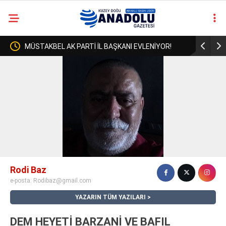
MÜSTAKBEL AK PARTİ İL BAŞKANI EVLENİYOR!
GÖLE KAY
casino
beri..
ETTİ..
siteleri
deneme
bonusu
veren
siteler
deneme
bonusu
veren
siteler
Rodi Baz
2025
e-posta:
Rodibaz@gmail.com
deneme
bonusu
YAZARIN TÜM YAZILARI
veren
siteler
DEM HEYETİ BARZANİ VE BAFIL
deneme