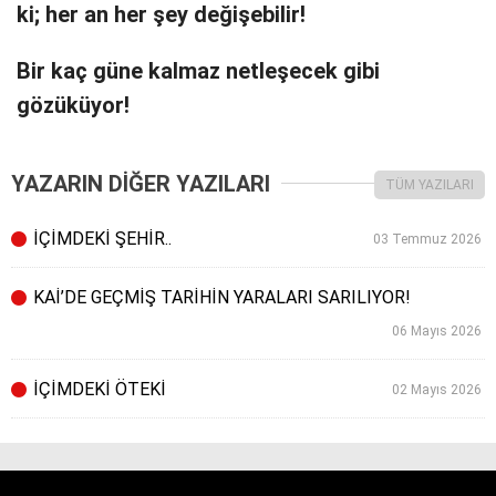
ki; her an her şey değişebilir!
Bir kaç güne kalmaz netleşecek gibi
gözüküyor!
YAZARIN DİĞER YAZILARI
TÜM YAZILARI
İÇİMDEKİ ŞEHİR..
03 Temmuz 2026
KAİ’DE GEÇMİŞ TARİHİN YARALARI SARILIYOR!
06 Mayıs 2026
İÇİMDEKİ ÖTEKİ
02 Mayıs 2026