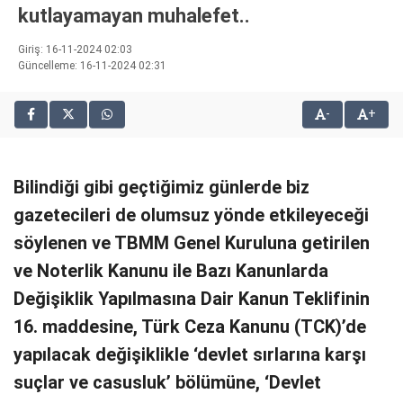
kutlayamayan muhalefet..
bonusu
veren
Giriş: 16-11-2024 02:03
siteler
Güncelleme: 16-11-2024 02:31
2025
deneme
bonusu
-
+
veren
siteler
editorbet
Bilindiği gibi geçtiğimiz günlerde biz
giriş
gazetecileri de olumsuz yönde etkileyeceği
söylenen ve TBMM Genel Kuruluna getirilen
ve Noterlik Kanunu ile Bazı Kanunlarda
Değişiklik Yapılmasına Dair Kanun Teklifinin
16. maddesine, Türk Ceza Kanunu (TCK)’de
yapılacak değişiklikle ‘devlet sırlarına karşı
suçlar ve casusluk’ bölümüne, ‘Devlet