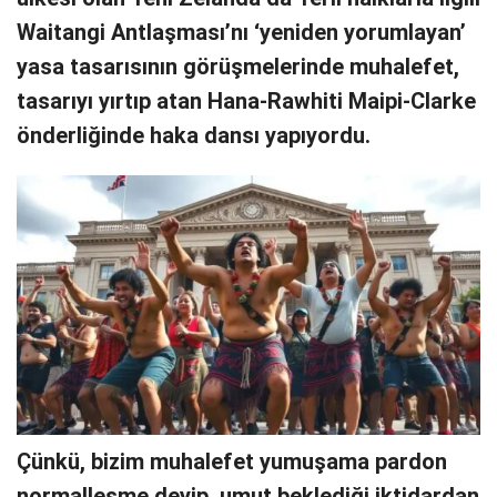
Waitangi Antlaşması’nı ‘yeniden yorumlayan’
yasa tasarısının görüşmelerinde muhalefet,
tasarıyı yırtıp atan Hana-Rawhiti Maipi-Clarke
önderliğinde haka dansı yapıyordu.
Çünkü, bizim muhalefet yumuşama pardon
normalleşme deyip, umut beklediği iktidardan