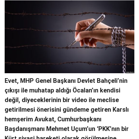
Evet, MHP Genel Başkanı Devlet Bahçeli’nin
çıkışı ile muhatap aldığı Öcalan’ın kendisi
değil, diyeceklerinin bir video ile meclise
getirilmesi önerisini gündeme getiren Karslı
hemşerim Avukat, Cumhurbaşkanı
Başdanışmanı Mehmet Uçum’un ‘PKK’nın bir
Kürt siyasi hareketi olarak görülmesine