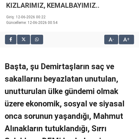
KIZLARIMIZ, KEMALBAYIMIZ..
bonusu
veren
Giriş: 12-06-2026 00:22
siteler
Güncelleme: 12-06-2026 00:54
2025
deneme
bonusu
-
+
veren
siteler
editorbet
Başta, şu Demirtaşların saç ve
giriş
sakallarını beyazlatan unutulan,
unutturulan ülke gündemi olmak
üzere ekonomik, sosyal ve siyasal
onca sorunun yaşandığı, Mahmut
Alınakların tutuklandığı, Sırrı