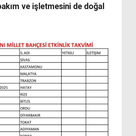
bakım ve işletmesini de doğal