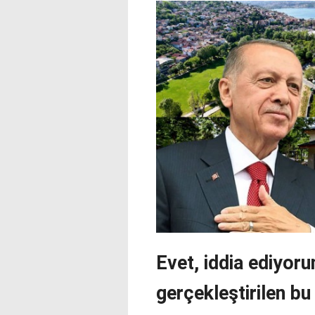
Evet, iddia ediyoru
gerçekleştirilen bu