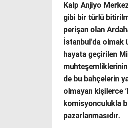
Kalp Anjiyo Merkez
gibi bir türlü biti
perişan olan Ardah
İstanbul’da olmak ü
hayata geçirilen Mi
muhteşemliklerinin
de bu bahçelerin ya
olmayan kişilerce 
komisyonculukla bir
pazarlanmasıdır.