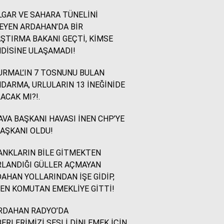
GAR VE SAHARA TÜNELİNİ
İsmail Ögeday
EYEN ARDAHAN’DA BİR
Blok Mermer Fuarı ve
ŞTIRMA BAKANI GEÇTİ, KİMSE
Kaçırılmaması Gereken
DİSİNE ULAŞAMADI!
Bir Fırsat
RMAL’IN 7 TOSNUNU BULAN
DARMA, URLULARIN 13 İNEĞİNİDE
Sevinç Akçetin
ACAK MI?!.
Sevgi Yetmez, Alan
Açmak Gerekir..
VA BAŞKANI HAVASI İNEN CHP’YE
BAŞKANI OLDU!
Yazıcıoğlu Ümit
NKLARIN BİLE GİTMEKTEN
Rahmi Koç ve Binali
LANDIĞI GÜLLER AÇMAYAN
Yıldırım
AHAN YOLLARINDAN İŞE GİDİP,
EN KOMUTAN EMEKLİYE GİTTİ!
Sinan KARAÇAY
RDAHAN RADYO’DA
CHP NE YAPMALI?
ERLERİMİZİ SESLİ DİNLEMEK İÇİN