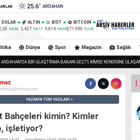
25.6
°
ARDAHAN
ZARLAR
DOLAR
ALTIN
BİST
BITCOIN
2,30
2,427
9,814
$71.090
%0,02
%0,17
%0,59
%2,36
itika
Dünya
Spor
Magazin
Sağlık
MAL’IN 7 TOSNUNU BULAN JANDARMA, URLULARIN 13 İNEĞİNİDE BULACA
ılmaz
iryilmaz@hotmail.com
YAZARIN TÜM YAZILARI
t Bahçeleri kimin? Kimler
, işletiyor?
1-2026 14:44
Güncelleme: 15-01-2026 15:58