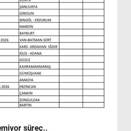
emiyor süreç..