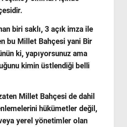
esidir.
an biri saklı, 3 açık imza ile
n bu Millet Bahçesi yani Bir
ünün ki, yapıyorsunuz ama
ğunu kimin üstlendiği belli
zaten Millet Bahçesi de dahil
nlemelerini hükümetler değil,
veya yerel yönetimler olan