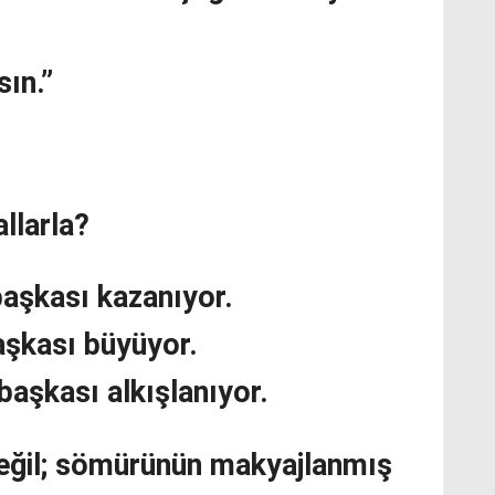
sın.”
llarla?
başkası kazanıyor.
aşkası büyüyor.
başkası alkışlanıyor.
değil; sömürünün makyajlanmış