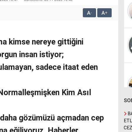
-
+
 kimse nereye gittiğini
rgun insan istiyor;
lamayan, sadece itaat eden
Normalleşmişken Kim Asıl
SO
BA
, daha gözümüzü açmadan cep
ETL
CEZ
a eğiliyoruz. Haberler,