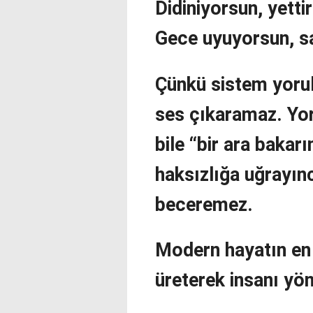
Didiniyorsun, yett
Gece uyuyorsun, s
Çünkü sistem yorul
ses çıkaramaz. Yor
bile “bir ara bakar
haksızlığa uğrayın
beceremez.
Modern hayatın en 
üreterek insanı yö