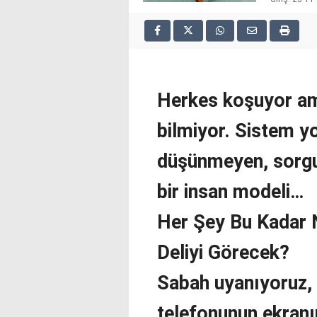
2025
deneme
bonusu
veren
siteler
deneme
Herkes koşuyor ama
bonusu
veren
bilmiyor. Sistem yo
siteler
2025
deneme
düşünmeyen, sorgu
bonusu
veren
bir insan modeli…
siteler
editorbet
Her Şey Bu Kadar 
giriş
Deliyi Görecek?
Sabah uyanıyoruz
telefonunun ekranın