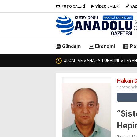
FOTO
GALERİ
VİDEO
GALERİ
YA
3
Gündem
Ekonomi
Pol
LAŞTIRMA BAKANI GEÇTİ, KİMSE KENDİSİNE ULAŞAMADI!
casino
Hakan 
siteleri
e-posta:
ha
deneme
bonusu
veren
siteler
“Sist
deneme
bonusu
Hepi
veren
siteler
Giriş: 25-1