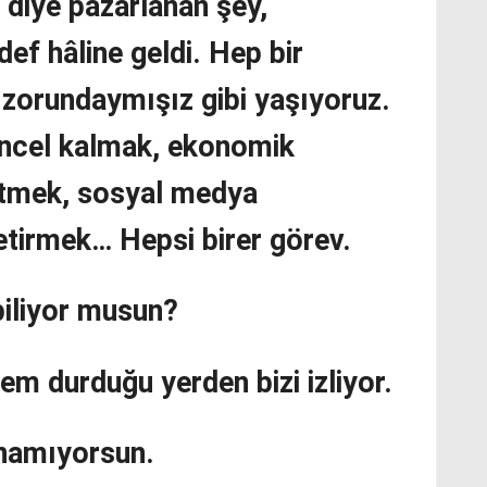
” diye pazarlanan şey,
def hâline geldi. Hep bir
k zorundaymışız gibi yaşıyoruz.
ncel kalmak, ekonomik
 etmek, sosyal medya
 getirmek… Hepsi birer görev.
biliyor musun?
em durduğu yerden bizi izliyor.
anamıyorsun.