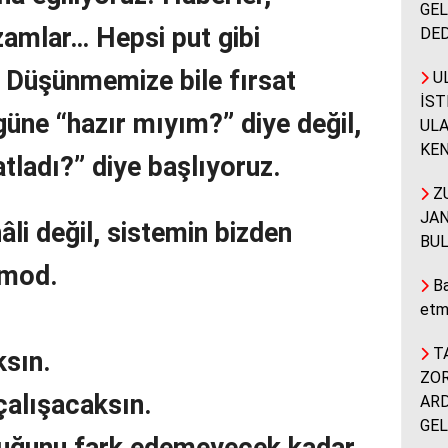
GEL
, zamlar… Hepsi put gibi
DED
. Düşünmemize bile fırsat
UL
İST
güne “hazır mıyım?” diye değil,
ULA
KEN
tladı?” diye başlıyoruz.
ZU
JAN
âli değil, sistemin bizden
BUL
 mod.
Ba
etm
TA
sın.
ZOR
çalışacaksın.
ARD
GEL
uğunu fark edemeyecek kadar