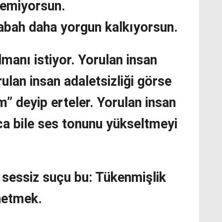
iremiyorsun.
abah daha yorgun kalkıyorsun.
manı istiyor. Yorulan insan
ulan insan adaletsizliği görse
ım” deyip erteler. Yorulan insan
ca bile ses tonunu yükseltmeyi
sessiz suçu bu: Tükenmişlik
netmek.