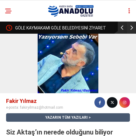
!
GÖLE KAYMAKAMI GÖLE BELEDİYESİNİ ZİYARET
ULGAR VE
casino
ETTİ..
BİR ULAŞT
siteleri
deneme
ULAŞAMAD
bonusu
veren
siteler
deneme
bonusu
veren
siteler
Fakir Yılmaz
2025
e-posta:
fakiryilmaz@hotmail.com
deneme
bonusu
YAZARIN TÜM YAZILARI
veren
siteler
Siz Aktaş’ın nerede olduğunu biliyor
deneme