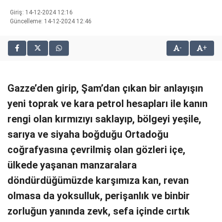
bonusu
Giriş: 14-12-2024 12:16
veren
Güncelleme: 14-12-2024 12:46
siteler
2025
-
+
deneme
bonusu
veren
siteler
Gazze’den girip, Şam’dan çıkan bir anlayışın
editorbet
yeni toprak ve kara petrol hesapları ile kanın
giriş
rengi olan kırmızıyı saklayıp, bölgeyi yeşile,
sarıya ve siyaha boğduğu Ortadoğu
coğrafyasına çevrilmiş olan gözleri içe,
ülkede yaşanan manzaralara
döndürdüğümüzde karşımıza kan, revan
olmasa da yoksulluk, perişanlık ve binbir
zorluğun yanında zevk, sefa içinde cırtık