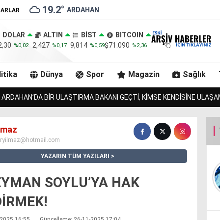
19.2
°
ARDAHAN
ZARLAR
DOLAR
ALTIN
BİST
BITCOIN
2,30
2,427
9,814
$71.090
%0,02
%0,17
%0,59
%2,36
itika
Dünya
Spor
Magazin
Sağlık
MAL’IN 7 TOSNUNU BULAN JANDARMA, URLULARIN 13 İNEĞİNİDE BULACA
ılmaz
iryilmaz@hotmail.com
YAZARIN TÜM YAZILARI
EYMAN SOYLU’YA HAK
İRMEK!
1-2025 16:55
Güncelleme: 26-11-2025 17:04