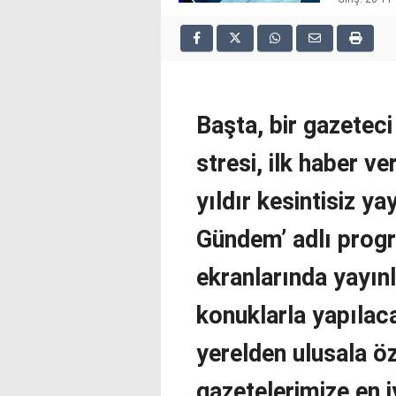
2025
deneme
bonusu
veren
siteler
deneme
Başta, bir gazetec
bonusu
veren
stresi, ilk haber 
siteler
2025
deneme
yıldır kesintisiz ya
bonusu
veren
Gündem’ adlı progr
siteler
editorbet
ekranlarında yayı
giriş
konuklarla yapılac
yerelden ulusala öz
gazetelerimize en i