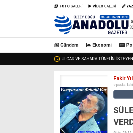
FOTO
GALERİ
VİDEO
GALERİ
YA
3
Gündem
Ekonomi
Pol
IRMA BAKANI GEÇTİ, KİMSE KENDİSİNE ULAŞAMADI!
ZUR
casino
Fakir Y
siteleri
e-posta:
fak
deneme
bonusu
veren
siteler
SÜL
deneme
bonusu
VERD
veren
siteler
Giriş: 26-1