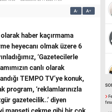
-
+
i olarak haber kaçırmama
verme heyecanı olmak üzere 6
yınladığımız, ‘Gazetecilerle
amımızın canlı olarak
nlandığı TEMPO TV’ye konuk,
SO
ak program, ‘reklamlarınızla
Fe
gür gazetecilik..’ diyen
fırs
yi manşeti çekme gibi bir çok