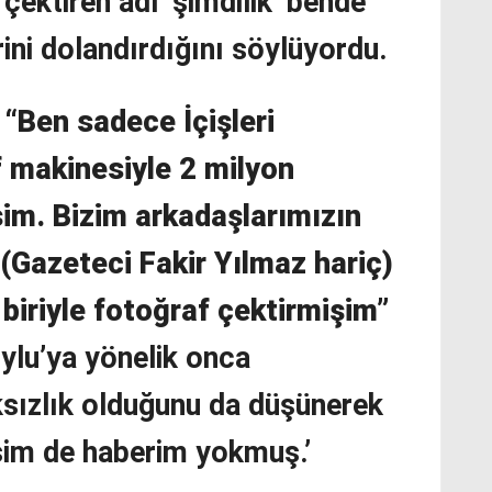
 çektiren adı ‘şimdilik’ bende
erini dolandırdığını söylüyordu.
;
“Ben sadece İçişleri
f makinesiyle 2 milyon
şim. Bizim arkadaşlarımızın
(Gazeteci Fakir Yılmaz hariç)
 biriyle fotoğraf çektirmişim”
ylu’ya yönelik onca
aksızlık olduğunu da düşünerek
şim de haberim yokmuş.’