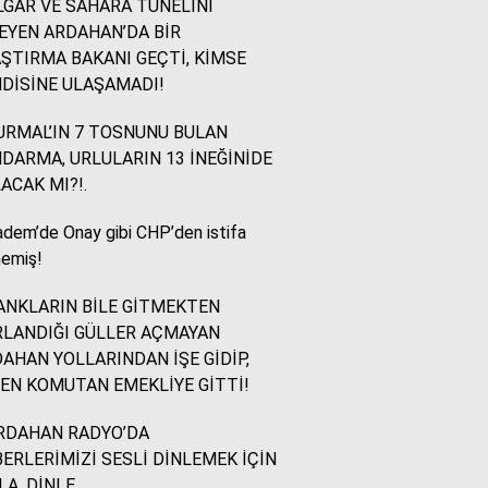
GAR VE SAHARA TÜNELİNİ
EYEN ARDAHAN’DA BİR
İsmail Ögeday
ŞTIRMA BAKANI GEÇTİ, KİMSE
Blok Mermer Fuarı ve
DİSİNE ULAŞAMADI!
Kaçırılmaması Gereken
Bir Fırsat
RMAL’IN 7 TOSNUNU BULAN
DARMA, URLULARIN 13 İNEĞİNİDE
ACAK MI?!.
Sevinç Akçetin
Sevgi Yetmez, Alan
dem’de Onay gibi CHP’den istifa
Açmak Gerekir..
emiş!
NKLARIN BİLE GİTMEKTEN
Yazıcıoğlu Ümit
LANDIĞI GÜLLER AÇMAYAN
Rahmi Koç ve Binali
AHAN YOLLARINDAN İŞE GİDİP,
Yıldırım
EN KOMUTAN EMEKLİYE GİTTİ!
RDAHAN RADYO’DA
Sinan KARAÇAY
ERLERİMİZİ SESLİ DİNLEMEK İÇİN
CHP NE YAPMALI?
LA, DİNLE..