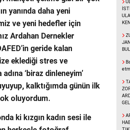
UL
İST
ın yanında daha yeni
ULA
miz ve yeni hedefler için
KEN
ımız Ardahan Dernekler
ZU
JAN
FED’in geride kalan
BUL
ze eklediği stres ve
Ba
etm
 adına ‘biraz dinleneyim’
TA
uyuyup, kalktığımda günün ilk
ZOR
ARD
 şok oluyordum.
GEL
A
nda ki kızgın kadın sesi ile
HAB
n herkesle fotoğraf
TIK