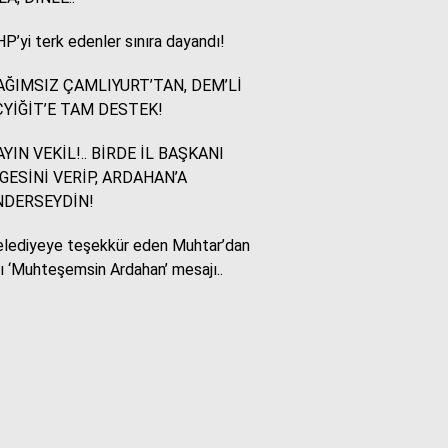
P’yi terk edenler sınıra dayandı!
Murat Akkuş
Bin Yılların Kürt Efsanesi:
ĞIMSIZ ÇAMLIYURT’TAN, DEM’Lİ
NEWROZ
YİĞİT’E TAM DESTEK!
YIN VEKİL!.. BİRDE İL BAŞKANI
HUKUKÇU GÖZÜYLE
GESİNİ VERİP, ARDAHAN’A
Aç ile Taç Arasında:
NDERSEYDİN!
İSLAM DÜNYASININ
BUMERANGI
lediyeye teşekkür eden Muhtar’dan
lı ‘Muhteşemsin Ardahan’ mesajı..
Tülay Dikmen
BAŞKA AÇIKLAMASI
OLAMAZ; SİZİ DE
ÜFÜRDÜLER: OKULA
GELEN GİZEMLİ KİŞİ