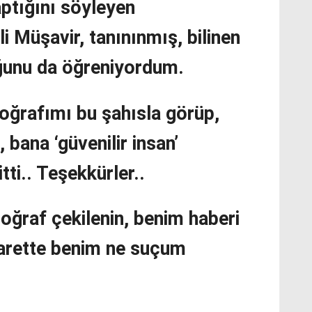
yaptığını söyleyen
i Müşavir, tanınınmış, bilinen
duğunu da öğreniyordum.
toğrafımı bu şahısla görüp,
, bana ‘güvenilir insan’
ti.. Teşekkürler..
toğraf çekilenin, benim haberi
carette benim ne suçum