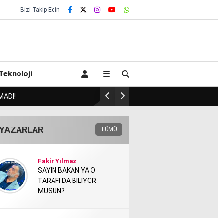
Bizi Takip Edin
Teknoloji
K MI?!.
Badem’de Onay gi
YAZARLAR
TÜMÜ
Fakir Yılmaz
SAYIN BAKAN YA O
TARAFI DA BİLİYOR
MUSUN?