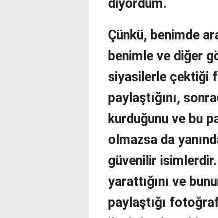
diyordum.
Çünkü, benimde ar
benimle ve diğer gö
siyasilerle çektiği
paylaştığını, sonrad
kurduğunu ve bu pa
olmazsa da yanında
güvenilir isimlerdir
yarattığını ve bun
paylaştığı fotoğra