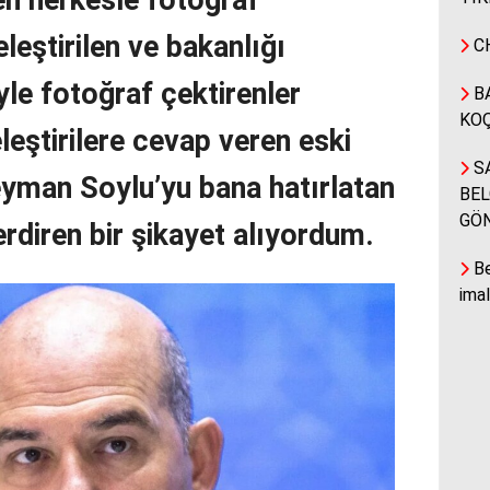
leştirilen ve bakanlığı
CH
le fotoğraf çektirenler
BA
KOÇ
leştirilere cevap veren eski
SA
leyman Soylu’yu bana hatırlatan
BEL
GÖ
rdiren bir şikayet alıyordum.
Be
ima