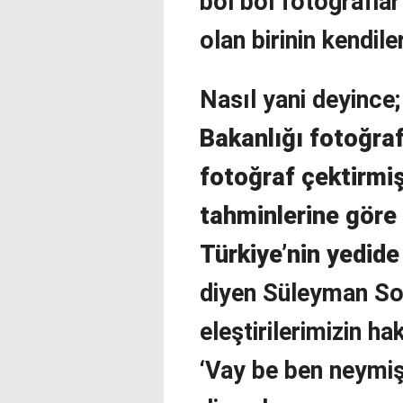
bol bol fotoğraflar
olan birinin kendil
Nasıl yani deyince
Bakanlığı fotoğra
fotoğraf çektirmi
tahminlerine göre 
Türkiye’nin yedide
diyen Süleyman So
eleştirilerimizin h
‘Vay be ben neymi