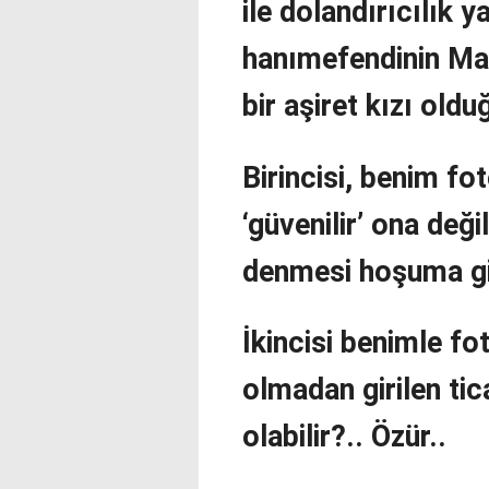
ile dolandırıcılık 
hanımefendinin Mal
bir aşiret kızı ol
Birincisi, benim fo
‘güvenilir’ ona değil
denmesi hoşuma git
İkincisi benimle fo
olmadan girilen ti
olabilir?.. Özür..