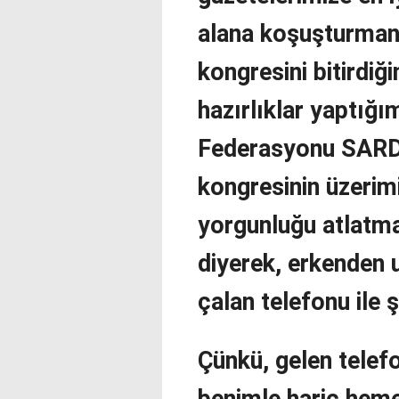
alana koşuşturman
kongresini bitirdiği
hazırlıklar yaptığ
Federasyonu SARDA
kongresinin üzerimi
yorgunluğu atlatma
diyerek, erkenden 
çalan telefonu ile
Çünkü, gelen telefo
benimle hariç heme