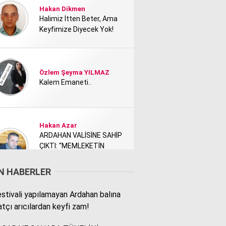
Hakan Dikmen
Halimiz İtten Beter, Ama
Keyfimize Diyecek Yok!
Özlem Şeyma YILMAZ
Kalem Emaneti..
Hakan Azar
ARDAHAN VALİSİNE SAHİP
ÇIKTI: “MEMLEKETİN
TANITIMI KİMİ NEDEN
RAHATSIZ ETTİ?”
N HABERLER
stivali yapılamayan Ardahan balına
Rodi Baz
atçı arıcılardan keyfi zam!
İÇİMDEKİ ŞEHİR..