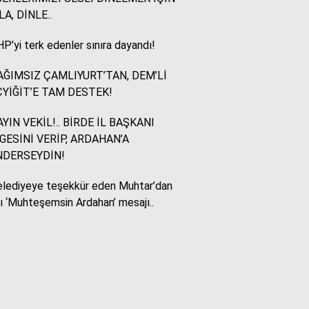
LA, DİNLE..
Murat Akkuş
P’yi terk edenler sınıra dayandı!
Bin Yılların Kürt Efsanesi:
NEWROZ
ĞIMSIZ ÇAMLIYURT’TAN, DEM’Lİ
YİĞİT’E TAM DESTEK!
HUKUKÇU GÖZÜYLE
YIN VEKİL!.. BİRDE İL BAŞKANI
Aç ile Taç Arasında:
GESİNİ VERİP, ARDAHAN’A
İSLAM DÜNYASININ
NDERSEYDİN!
BUMERANGI
lediyeye teşekkür eden Muhtar’dan
lı ‘Muhteşemsin Ardahan’ mesajı..
Tülay Dikmen
BAŞKA AÇIKLAMASI
OLAMAZ; SİZİ DE
ÜFÜRDÜLER: OKULA
GELEN GİZEMLİ KİŞİ