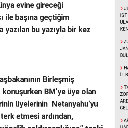
nya evine gireceği
UL
İST
 ile başına geçtiğim
ULA
a yazılan bu yazıyla bir kez
KEN
ZU
JAN
BUL
HA
İL 
 Başbakanının Birleşmiş
TA
a konuşurken BM’ye üye olan
ZOR
ARD
erinin üyelerinin Netanyahu’yu
GEL
 terk etmesi ardından,
A
HAB