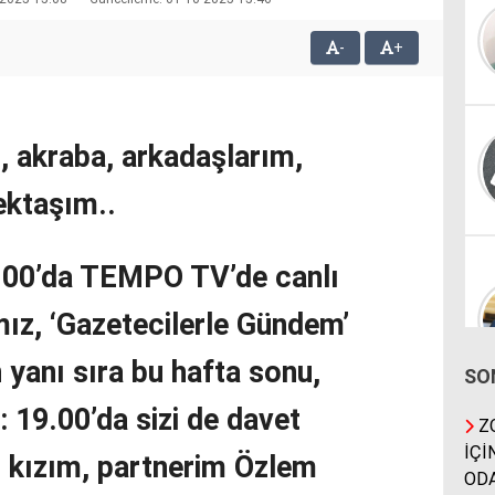
-
+
ş, akraba, arkadaşlarım,
ktaşım..
.00’da TEMPO TV’de canlı
mız, ‘Gazetecilerle Gündem’
 yanı sıra bu hafta sonu,
SO
 19.00’da sizi de davet
ZO
İÇİ
i kızım, partnerim Özlem
ODA