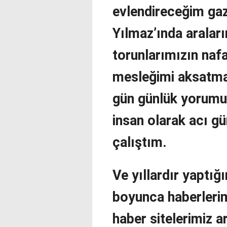
evlendireceğim ga
Yılmaz’ında aralar
torunlarımızın naf
mesleğimi aksatmad
gün günlük yorumu
insan olarak acı g
çalıştım.
Ve yıllardır yaptı
boyunca haberlerim
haber sitelerimiz a