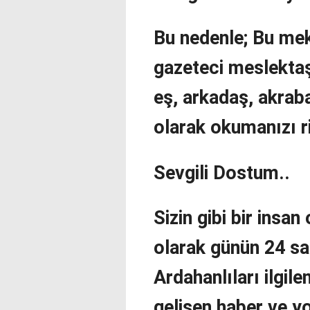
Bu nedenle; Bu mek
gazeteci meslektaş
eş, arkadaş, akrab
olarak okumanızı r
Sevgili Dostum..
Sizin gibi bir insa
olarak günün 24 sa
Ardahanlıları ilgil
gelişen haber ve y