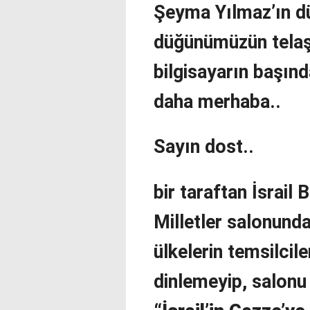
Şeyma Yılmaz’ın dü
düğünümüzün telaşı
bilgisayarın başınd
daha merhaba..
Sayın dost..
bir taraftan İsrail
Milletler salonund
ülkelerin temsilcil
dinlemeyip, salonu