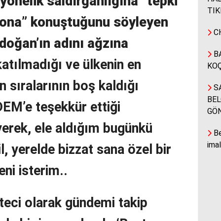
 yönelik saldırganlığına” tepki
TIK
alona” konuştuğunu söyleyen
CH
oğan’ın adını ağzına
BA
atılmadığı ve ülkenin en
KOÇ
 sıralarının boş kaldığı
SA
BEL
EM’e teşekkür ettiği
GÖ
erek, ele aldığım bugünkü
Be
ima
l, yerelde bizzat sana özel bir
ni isterim..
teci olarak gündemi takip