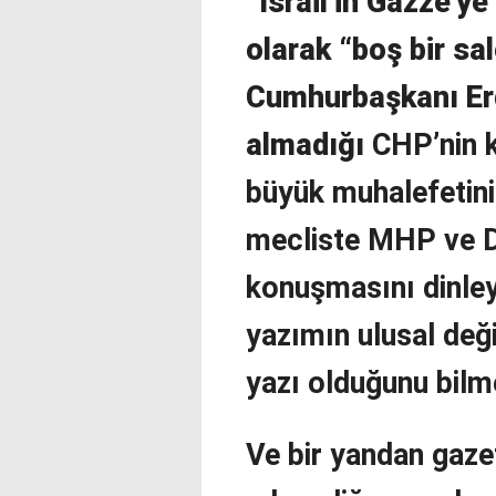
“İsrail’in Gazze’ye
olarak “boş bir s
Cumhurbaşkanı Erd
almadığı
CHP’nin k
büyük muhalefetinin
mecliste MHP ve D
konuşmasını dinley
yazımın ulusal deği
yazı olduğunu bilme
Ve bir yandan gaze