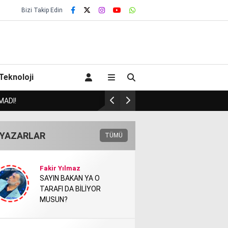
Bizi Takip Edin
Teknoloji
İNİDE BULACAK MI?!.
HA
YAZARLAR
TÜMÜ
Fakir Yılmaz
SAYIN BAKAN YA O
TARAFI DA BİLİYOR
MUSUN?