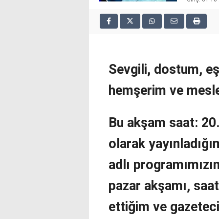
2025
deneme
bonusu
veren
siteler
deneme
Sevgili, dostum, e
bonusu
veren
hemşerim ve mesle
siteler
2025
deneme
bonusu
Bu akşam saat: 20
veren
siteler
olarak yayınladığı
editorbet
giriş
adlı programımızın
pazar akşamı, saat:
ettiğim ve gazetec