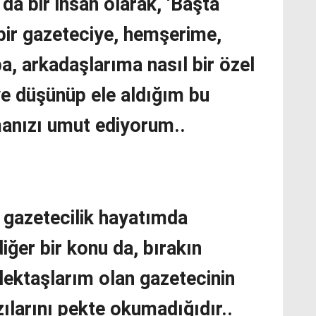
da bir insan olarak, ‘Başta
bir gazeteciye, hemşerime,
a, arkadaşlarıma nasıl bir özel
ye düşünüp ele aldığım bu
nızı umut ediyorum..
n gazetecilik hayatımda
ğer bir konu da, bırakın
ektaşlarım olan gazetecinin
zılarını pekte okumadığıdır..