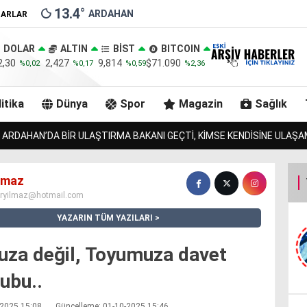
13.4
°
ARDAHAN
ZARLAR
DOLAR
ALTIN
BİST
BITCOIN
2,30
2,427
9,814
$71.090
%0,02
%0,17
%0,59
%2,36
itika
Dünya
Spor
Magazin
Sağlık
ZURMAL’IN 7 TOSNUNU BULAN JANDARMA, URLULARIN 13 İNEĞ
ılmaz
iryilmaz@hotmail.com
YAZARIN TÜM YAZILARI
uza değil, Toyumuza davet
ubu..
0-2025 15:08
Güncelleme: 01-10-2025 15:46