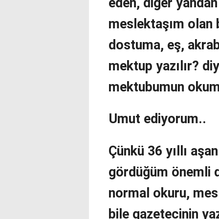
eden, diğer yandan 
meslektaşım olan 
dostuma, eş, akrab
mektup yazılır? di
mektubumun okuma
Umut ediyorum..
Çünkü 36 yıllı aşa
gördüğüm önemli di
normal okuru, mesl
bile gazetecinin ya