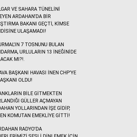
GAR VE SAHARA TÜNELİNİ
İsmail Ögeday
EYEN ARDAHAN’DA BİR
Blok Mermer Fuarı ve
ŞTIRMA BAKANI GEÇTİ, KİMSE
Kaçırılmaması Gereken
DİSİNE ULAŞAMADI!
Bir Fırsat
RMAL’IN 7 TOSNUNU BULAN
DARMA, URLULARIN 13 İNEĞİNİDE
Sevinç Akçetin
ACAK MI?!.
Sevgi Yetmez, Alan
Açmak Gerekir..
VA BAŞKANI HAVASI İNEN CHP’YE
BAŞKANI OLDU!
Yazıcıoğlu Ümit
NKLARIN BİLE GİTMEKTEN
Rahmi Koç ve Binali
LANDIĞI GÜLLER AÇMAYAN
Yıldırım
AHAN YOLLARINDAN İŞE GİDİP,
EN KOMUTAN EMEKLİYE GİTTİ!
Sinan KARAÇAY
RDAHAN RADYO’DA
CHP NE YAPMALI?
ERLERİMİZİ SESLİ DİNLEMEK İÇİN