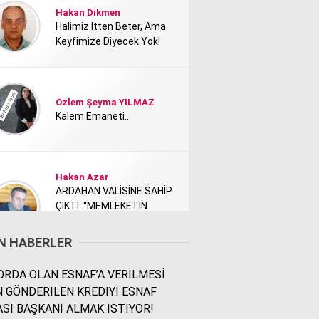
Hakan Dikmen
Halimiz İtten Beter, Ama
Keyfimize Diyecek Yok!
Özlem Şeyma YILMAZ
Kalem Emaneti..
Hakan Azar
ARDAHAN VALİSİNE SAHİP
ÇIKTI: “MEMLEKETİN
TANITIMI KİMİ NEDEN
RAHATSIZ ETTİ?”
N HABERLER
RDA OLAN ESNAF’A VERİLMESİ
Rodi Baz
N GÖNDERİLEN KREDİYİ ESNAF
İÇİMDEKİ ŞEHİR..
SI BAŞKANI ALMAK İSTİYOR!