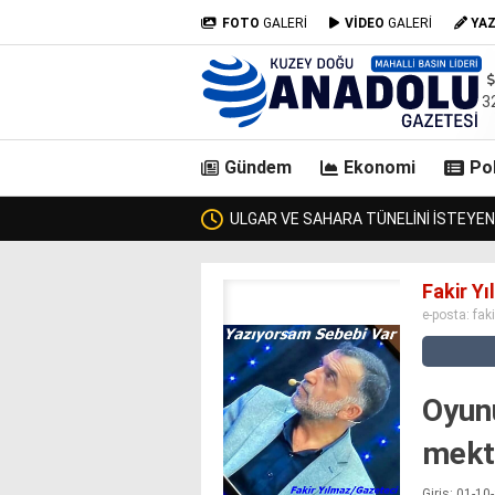
FOTO
GALERİ
VİDEO
GALERİ
YA
3
Gündem
Ekonomi
Pol
DA BİR ULAŞTIRMA BAKANI GEÇTİ, KİMSE KENDİSİNE ULAŞAMADI!
casino
Fakir Y
siteleri
e-posta:
fak
deneme
bonusu
veren
siteler
Oyun
deneme
bonusu
mekt
veren
siteler
Giriş: 01-1