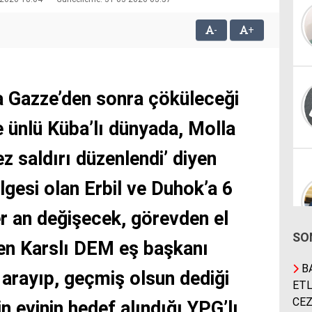
-
+
 Gazze’den sonra çöküleceği
e ünlü Küba’lı dünyada, Molla
ez saldırı düzenlendi’ diyen
lgesi olan Erbil ve Duhok’a 6
er an değişecek, görevden el
SO
ilen Karslı DEM eş başkanı
BA
 arayıp, geçmiş olsun dediği
ETL
CEZ
n evinin hedef alındığı YPG’lı