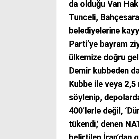
da olduğu Van Hakk
Tunceli, Bahçesara
belediyelerine kay
Parti’ye bayram ziy
ülkemize doğru gel
Demir kubbeden dah
Kubbe ile veya 2,5 
söylenip, depolard
400’lerle değil, ‘Dü
tükendi,‘ denen NAT
belirtilen İran’dan 