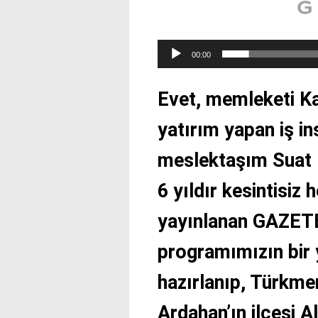
00:00
Evet, memleketi Kar
yatırım yapan iş in
meslektaşım Suat 
6 yıldır kesintisiz 
yayınlanan GAZE
programımızın bir 
hazırlanıp, Türkme
Ardahan’ın ilçesi Al