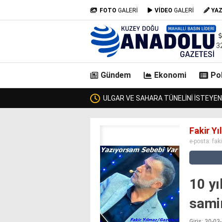
FOTO
GALERİ
VİDEO
GALERİ
YA
3
Gündem
Ekonomi
Pol
TIRMA BAKANI GEÇTİ, KİMSE KENDİSİNE ULAŞAMADI!
ZU
casino
Fakir Y
siteleri
e-posta:
fak
deneme
bonusu
veren
siteler
10 yı
deneme
bonusu
sami
veren
siteler
Giriş: 30-0