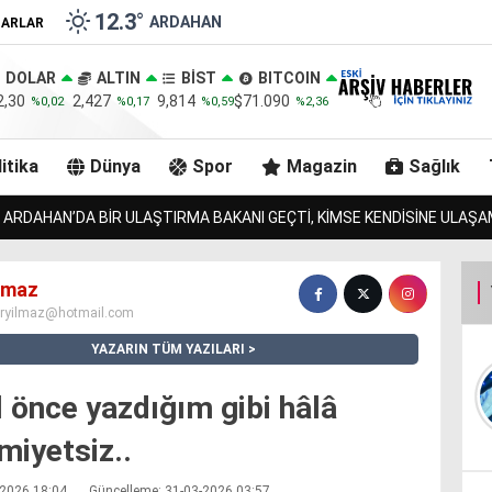
12.3
°
ARDAHAN
ZARLAR
DOLAR
ALTIN
BİST
BITCOIN
2,30
2,427
9,814
$71.090
%0,02
%0,17
%0,59
%2,36
itika
Dünya
Spor
Magazin
Sağlık
RMAL’IN 7 TOSNUNU BULAN JANDARMA, URLULARIN 13 İNEĞİNİDE BULA
ılmaz
iryilmaz@hotmail.com
YAZARIN TÜM YAZILARI
l önce yazdığım gibi hâlâ
miyetsiz..
3-2026 18:04
Güncelleme: 31-03-2026 03:57