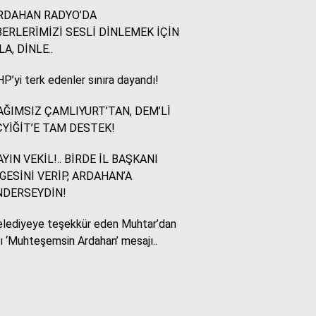
RDAHAN RADYO’DA
ERLERİMİZİ SESLİ DİNLEMEK İÇİN
Murat Akkuş
LA, DİNLE..
Bin Yılların Kürt Efsanesi:
NEWROZ
P’yi terk edenler sınıra dayandı!
ĞIMSIZ ÇAMLIYURT’TAN, DEM’Lİ
HUKUKÇU GÖZÜYLE
YİĞİT’E TAM DESTEK!
Aç ile Taç Arasında:
İSLAM DÜNYASININ
YIN VEKİL!.. BİRDE İL BAŞKANI
BUMERANGI
GESİNİ VERİP, ARDAHAN’A
NDERSEYDİN!
Tülay Dikmen
lediyeye teşekkür eden Muhtar’dan
BAŞKA AÇIKLAMASI
OLAMAZ; SİZİ DE
lı ‘Muhteşemsin Ardahan’ mesajı..
ÜFÜRDÜLER: OKULA
GELEN GİZEMLİ KİŞİ