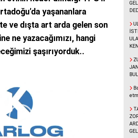
GEL
Ortadoğu’da yaşananlara
DED
te ve dışta art arda gelen son
UL
İST
yine ne yazacağımızı, hangi
ULA
KEN
eceğimizi şaşırıyorduk..
ZU
JAN
BUL
Ba
etm
TA
ZOR
ARD
GEL