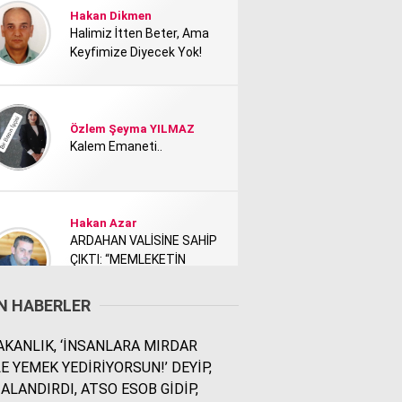
Hakan Dikmen
Halimiz İtten Beter, Ama
Keyfimize Diyecek Yok!
Özlem Şeyma YILMAZ
Kalem Emaneti..
Hakan Azar
ARDAHAN VALİSİNE SAHİP
ÇIKTI: “MEMLEKETİN
TANITIMI KİMİ NEDEN
RAHATSIZ ETTİ?”
N HABERLER
KANLIK, ‘İNSANLARA MIRDAR
Rodi Baz
E YEMEK YEDİRİYORSUN!’ DEYİP,
İÇİMDEKİ ŞEHİR..
ALANDIRDI, ATSO ESOB GİDİP,