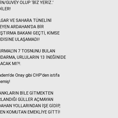
İN/GUVEY OLUP ‘BİZ YERİZ..’
İLER!
İsmail Ögeday
Blok Mermer Fuarı ve
GAR VE SAHARA TÜNELİNİ
Kaçırılmaması Gereken
EYEN ARDAHAN’DA BİR
Bir Fırsat
ŞTIRMA BAKANI GEÇTİ, KİMSE
DİSİNE ULAŞAMADI!
Sevinç Akçetin
RMAL’IN 7 TOSNUNU BULAN
Sevgi Yetmez, Alan
DARMA, URLULARIN 13 İNEĞİNİDE
Açmak Gerekir..
ACAK MI?!.
dem’de Onay gibi CHP’den istifa
Yazıcıoğlu Ümit
emiş!
Rahmi Koç ve Binali
Yıldırım
NKLARIN BİLE GİTMEKTEN
LANDIĞI GÜLLER AÇMAYAN
AHAN YOLLARINDAN İŞE GİDİP,
Sinan KARAÇAY
EN KOMUTAN EMEKLİYE GİTTİ!
CHP NE YAPMALI?