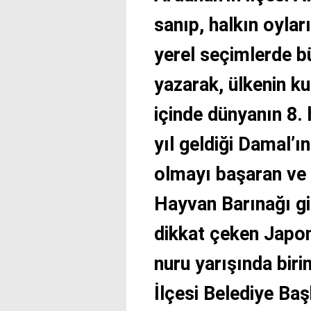
sanıp, halkın oylar
yerel seçimlerde bü
yazarak, ülkenin k
içinde dünyanın 8. 
yıl geldiği Damal’ı
olmayı başaran ve
Hayvan Barınağı gi
dikkat çeken Japon
nuru yarışında biri
İlçesi Belediye Ba