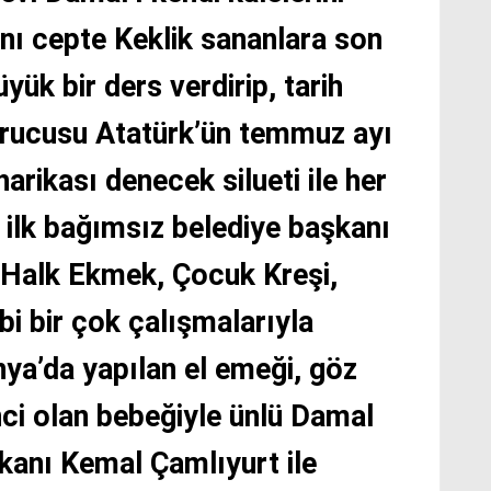
ını cepte Keklik sananlara son
yük bir ders verdirip, tarih
urucusu Atatürk’ün temmuz ayı
harikası denecek silueti ile her
n ilk bağımsız belediye başkanı
 Halk Ekmek, Çocuk Kreşi,
bi bir çok çalışmalarıyla
ya’da yapılan el emeği, göz
nci olan bebeğiyle ünlü Damal
şkanı Kemal Çamlıyurt ile