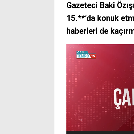
Gazeteci Baki Özış
15.**’da konuk etm
haberleri de kaçır
Video
oynatıcı