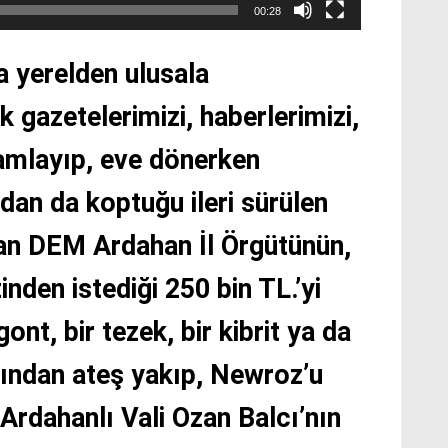
00:28
a yerelden ulusala
ek gazetelerimizi, haberlerimizi,
mlayıp, eve dönerken
dan da koptuğu ileri sürülen
lan DEM Ardahan İl Örgütünün,
den istediği 250 bin TL.’yi
ont, bir tezek, bir kibrit ya da
ndan ateş yakıp, Newroz’u
Ardahanlı Vali Ozan Balcı’nın