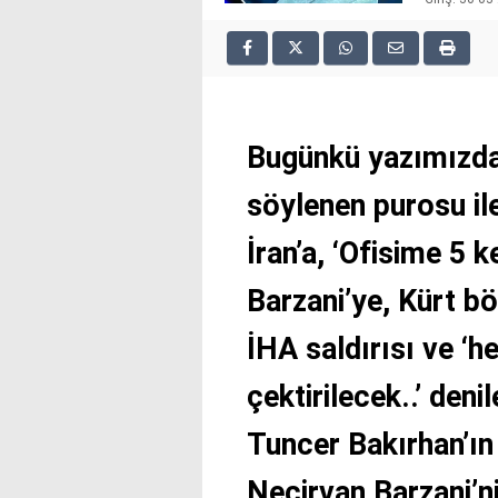
2025
deneme
bonusu
veren
siteler
deneme
Bugünkü yazımızda
bonusu
veren
söylenen purosu il
siteler
2025
deneme
İran’a, ‘Ofisime 5 k
bonusu
veren
Barzani’ye, Kürt bö
siteler
editorbet
İHA saldırısı ve ‘h
giriş
çektirilecek..’ den
Tuncer Bakırhan’ın
Neçirvan Barzani’ni