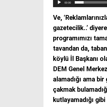
00:00
Ve, ‘Reklamlarınızl
gazetecilik..’ diyer
programımızı tama
tavandan da, taban
köylü İl Başkanı o
DEM Genel Merkezin
alamadığı ama bir g
çakmak bulamadığı
kutlayamadığı gibi 