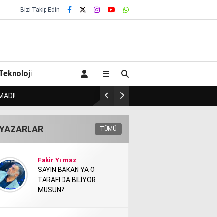
Bizi Takip Edin
Teknoloji
CAK MI?!.
Badem’de Onay 
YAZARLAR
TÜMÜ
Fakir Yılmaz
SAYIN BAKAN YA O
TARAFI DA BİLİYOR
MUSUN?