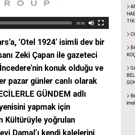
A
HAB
TIK
00:30
CH
s’a, ‘Otel 1924’ isimli dev bir
BA
sanı Zeki Çapan ile gazeteci
KOÇ
İncedere’nin konuk olduğu ve
SA
BEL
her pazar günler canlı olarak
GÖ
TECİLERLE GÜNDEM adlı
Be
ima
yenisini yapmak için
n Kültürüyle yoğrulan
evi Damal’ı kendi kalelerini