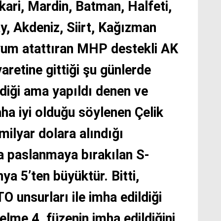
ari, Mardin, Batman, Halfeti,
y, Akdeniz, Siirt, Kağızman
yum atattıran MHP destekli AK
aretine gittiği şu günlerde
diği ama yapıldı denen ve
a iyi olduğu söylenen Çelik
milyar dolara alındığı
a paslanmaya bırakılan S-
nya 5’ten büyüktür. Bitti,
O unsurları ile imha edildiği
gelme 4. füzenin imha edildiğini