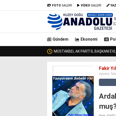
FOTO
GALERİ
VİDEO
GALERİ
YA
3
Gündem
Ekonomi
Pol
İYOR!
casino
Fakir Y
siteleri
e-posta:
fak
deneme
bonusu
veren
siteler
Ardah
deneme
bonusu
muş?
veren
siteler
Giriş: 04-0