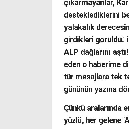
çıkarmayanlar, Kars 
desteklediklerini b
yalakalık derecesi
girdikleri görüldü.’ 
ALP dağlarını aştı!.
eden o haberime di
tür mesajlara tek 
gününün yazına dön
Çünkü aralarında ero
yüzlü, her gelene 