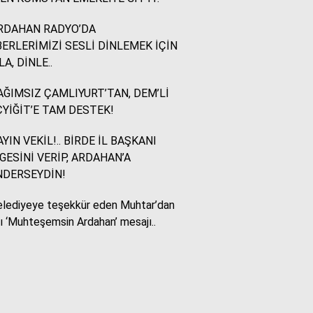
RDAHAN RADYO’DA
Murat Akkuş
ERLERİMİZİ SESLİ DİNLEMEK İÇİN
Bin Yılların Kürt Efsanesi:
LA, DİNLE..
NEWROZ
ĞIMSIZ ÇAMLIYURT’TAN, DEM’Lİ
YİĞİT’E TAM DESTEK!
HUKUKÇU GÖZÜYLE
Aç ile Taç Arasında:
YIN VEKİL!.. BİRDE İL BAŞKANI
İSLAM DÜNYASININ
GESİNİ VERİP, ARDAHAN’A
BUMERANGI
NDERSEYDİN!
lediyeye teşekkür eden Muhtar’dan
Tülay Dikmen
lı ‘Muhteşemsin Ardahan’ mesajı..
BAŞKA AÇIKLAMASI
OLAMAZ; SİZİ DE
ÜFÜRDÜLER: OKULA
GELEN GİZEMLİ KİŞİ