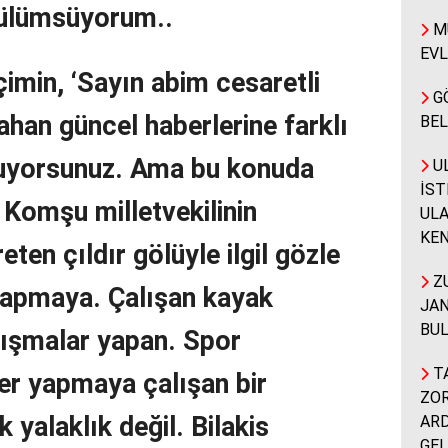
gülümsüyorum..
MÜ
EVL
pçimin, ‘Sayın abim cesaretli
G
ahan güncel haberlerine farklı
BEL
unuyorsunuz. Ama bu konuda
UL
İST
 Komşu milletvekilinin
ULA
KEN
eten çıldır gölüyle ilgil gözle
ZU
 yapmaya. Çalışan kayak
JAN
BUL
alışmalar yapan. Spor
TA
er yapmaya çalışan bir
ZOR
yalaklık değil. Bilakis
ARD
GEL