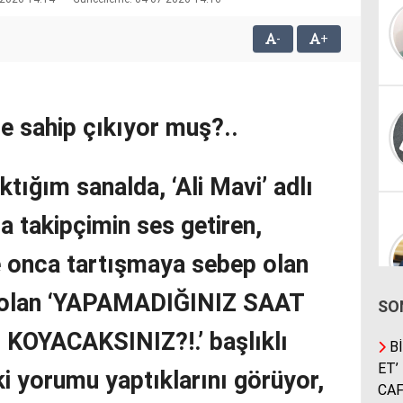
-
+
ne sahip çıkıyor muş?..
tığım sanalda, ‘Ali Mavi’ adlı
ca takipçimin ses getiren,
 onca tartışmaya sebep olan
i olan ‘YAPAMADIĞINIZ SAAT
SO
KOYACAKSINIZ?!.’ başlıklı
Bİ
ET’
i yorumu yaptıklarını görüyor,
CAF