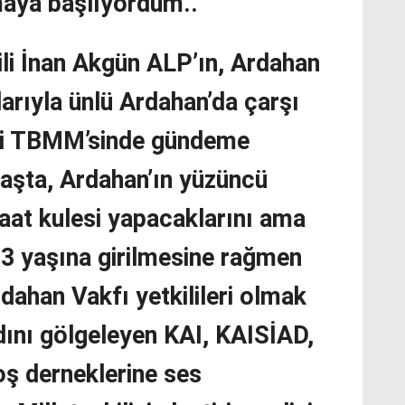
maya başlıyordum..
ili İnan Akgün ALP’ın, Ardahan
larıyla ünlü Ardahan’da çarşı
ni TBMM’sinde gündeme
başta, Ardahan’ın yüzüncü
saat kulesi yapacaklarını ama
3 yaşına girilmesine rağmen
ahan Vakfı yetkilileri olmak
dını gölgeleyen KAI, KAISİAD,
oş derneklerine ses