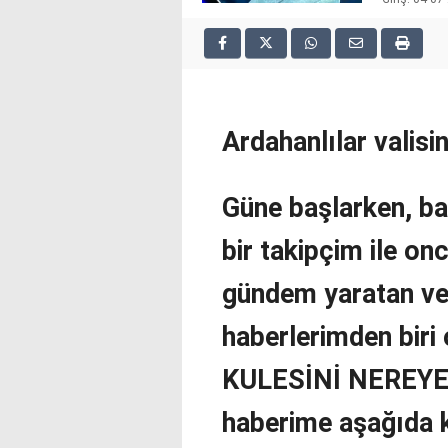
2025
deneme
bonusu
veren
siteler
deneme
Ardahanlılar valisi
bonusu
veren
siteler
2025
Güne başlarken, bak
deneme
bonusu
bir takipçim ile on
veren
siteler
gündem yaratan ve
editorbet
giriş
haberlerimden bir
KULESİNİ NEREYE 
haberime aşağıda k