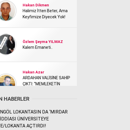
Hakan Dikmen
Halimiz İtten Beter, Ama
Keyfimize Diyecek Yok!
Özlem Şeyma YILMAZ
Kalem Emaneti..
Hakan Azar
ARDAHAN VALİSİNE SAHİP
ÇIKTI: “MEMLEKETİN
TANITIMI KİMİ NEDEN
RAHATSIZ ETTİ?”
N HABERLER
NGÖL LOKANTASIN DA ‘MIRDAR
Rodi Baz
 İDDİASI ÜNİVERSİTEYE
İÇİMDEKİ ŞEHİR..
E/LOKANTA AÇTIRDI!