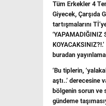
Tüm Erkekler 4 T
Giyecek, Çarşıda G
tartışmalarını Tİ’y
‘YAPAMADIĞINIZ 
KOYACAKSINIZ?!.’ b
buradan yayınlama
‘Bu tiplerin, ‘yalak
aştı..’ derecesine v
bölgenin sorun ve s
gündeme taşımasıy