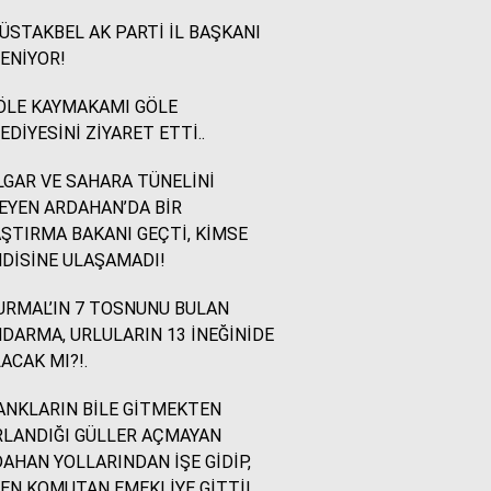
STAKBEL AK PARTİ İL BAŞKANI
İsmail Ögeday
ENİYOR!
Blok Mermer Fuarı ve
Kaçırılmaması Gereken
ÖLE KAYMAKAMI GÖLE
Bir Fırsat
EDİYESİNİ ZİYARET ETTİ..
GAR VE SAHARA TÜNELİNİ
Sevinç Akçetin
EYEN ARDAHAN’DA BİR
Sevgi Yetmez, Alan
ŞTIRMA BAKANI GEÇTİ, KİMSE
Açmak Gerekir..
DİSİNE ULAŞAMADI!
RMAL’IN 7 TOSNUNU BULAN
Yazıcıoğlu Ümit
DARMA, URLULARIN 13 İNEĞİNİDE
Rahmi Koç ve Binali
ACAK MI?!.
Yıldırım
NKLARIN BİLE GİTMEKTEN
LANDIĞI GÜLLER AÇMAYAN
Sinan KARAÇAY
AHAN YOLLARINDAN İŞE GİDİP,
CHP NE YAPMALI?
EN KOMUTAN EMEKLİYE GİTTİ!