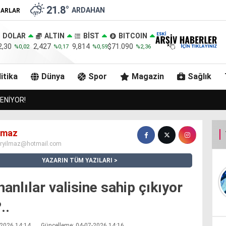
21.8
°
ARDAHAN
ZARLAR
DOLAR
ALTIN
BİST
BITCOIN
2,30
2,427
9,814
$71.090
%0,02
%0,17
%0,59
%2,36
itika
Dünya
Spor
Magazin
Sağlık
GÖLE KAYMAKAMI GÖLE BELEDİYESİNİ ZİYARET ETTİ..
ılmaz
iryilmaz@hotmail.com
YAZARIN TÜM YAZILARI
anlılar valisine sahip çıkıyor
..
7-2026 14:14
Güncelleme: 04-07-2026 14:16