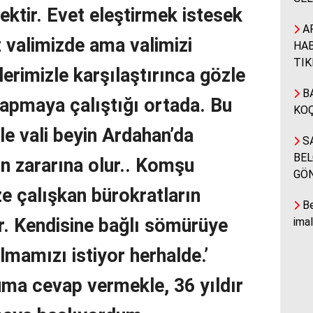
ektir. Evet eleştirmek istesek
A
z valimizde ama valimizi
HAB
TIK
erimizle karşılaştırınca gözle
BA
yapmaya çalıştığı ortada. Bu
KOÇ
le vali beyin Ardahan’da
SA
BEL
ın zararına olur.. Komşu
GÖ
ze çalışkan bürokratların
Be
r. Kendisine bağlı sömürüye
ima
almamızı istiyor herhalde.’
oruma cevap vermekle, 36 yıldır