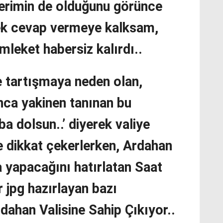
lerimin de olduğunu görünce
ek cevap vermeye kalksam,
leket habersiz kalırdı..
 tartışmaya neden olan,
ca yakinen tanınan bu
ba dolsun..’ diyerek valiye
e dikkat çekerlerken, Ardahan
a yapacağını hatırlatan Saat
r jpg hazırlayan bazı
rdahan Valisine Sahip Çıkıyor..