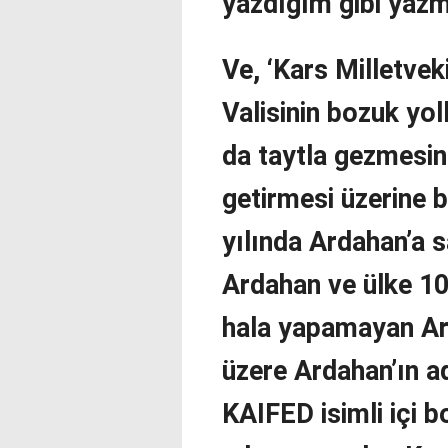
yazdığım gibi yaz
Ve, ‘Kars Milletvek
Valisinin bozuk yol
da taytla gezmesi
getirmesi üzerine 
yılında Ardahan’a 
Ardahan ve ülke 10
hala yapamayan Ard
üzere Ardahan’ın a
KAIFED isimli içi b