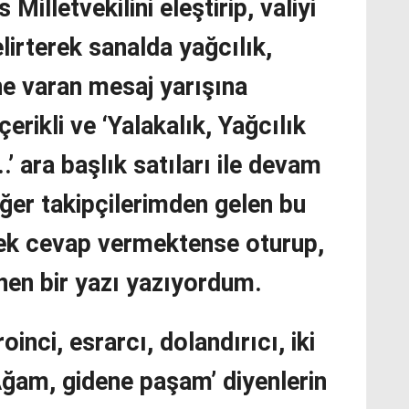
Milletvekilini eleştirip, valiyi
elirterek sanalda yağcılık,
ne varan mesaj yarışına
içerikli ve ‘Yalakalık, Yağcılık
.’ ara başlık satıları ile devam
ğer takipçilerimden gelen bu
tek cevap vermektense oturup,
en bir yazı yazıyordum.
inci, esrarcı, dolandırıcı, iki
‘Ağam, gidene paşam’ diyenlerin