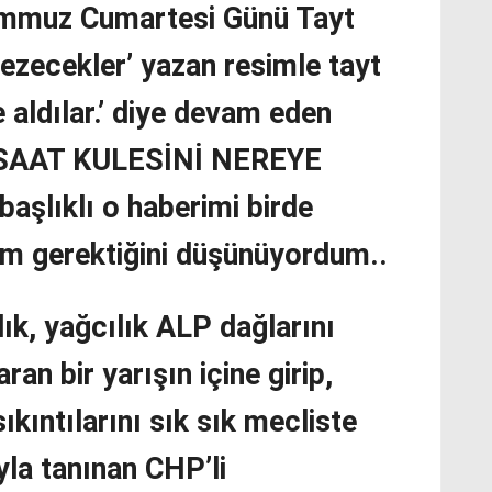
emmuz Cumartesi Günü Tayt
ezecekler’ yazan resimle tayt
e aldılar.’ diye devam eden
SAAT KULESİNİ NEREYE
aşlıklı o haberimi birde
m gerektiğini düşünüyordum..
alık, yağcılık ALP dağlarını
aran bir yarışın içine girip,
ıkıntılarını sık sık mecliste
la tanınan CHP’li