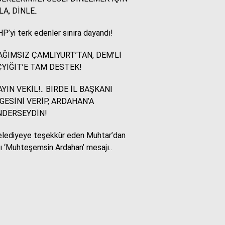
LA, DİNLE..
Murat Akkuş
P’yi terk edenler sınıra dayandı!
Bin Yılların Kürt Efsanesi:
NEWROZ
ĞIMSIZ ÇAMLIYURT’TAN, DEM’Lİ
YİĞİT’E TAM DESTEK!
HUKUKÇU GÖZÜYLE
YIN VEKİL!.. BİRDE İL BAŞKANI
Aç ile Taç Arasında:
GESİNİ VERİP, ARDAHAN’A
İSLAM DÜNYASININ
NDERSEYDİN!
BUMERANGI
lediyeye teşekkür eden Muhtar’dan
lı ‘Muhteşemsin Ardahan’ mesajı..
Tülay Dikmen
BAŞKA AÇIKLAMASI
OLAMAZ; SİZİ DE
ÜFÜRDÜLER: OKULA
GELEN GİZEMLİ KİŞİ