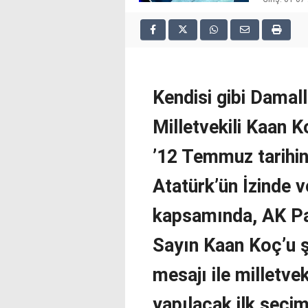
2025
deneme
bonusu
veren
siteler
deneme
Kendisi gibi Damal
bonusu
veren
Milletvekili Kaan K
siteler
2025
deneme
’12 Temmuz tarihi
bonusu
veren
Atatürk’ün İzinde 
siteler
editorbet
kapsamında, AK Par
giriş
Sayın Kaan Koç’u şe
mesajı ile milletvek
yapılacak ilk seçi