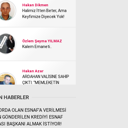
Hakan Dikmen
Halimiz İtten Beter, Ama
Keyfimize Diyecek Yok!
Özlem Şeyma YILMAZ
Kalem Emaneti..
Hakan Azar
ARDAHAN VALİSİNE SAHİP
ÇIKTI: “MEMLEKETİN
TANITIMI KİMİ NEDEN
RAHATSIZ ETTİ?”
N HABERLER
RDA OLAN ESNAF’A VERİLMESİ
Rodi Baz
N GÖNDERİLEN KREDİYİ ESNAF
İÇİMDEKİ ŞEHİR..
SI BAŞKANI ALMAK İSTİYOR!