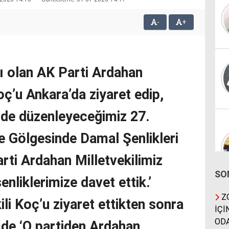
-
+
lı olan AK Parti Ardahan
oç’u Ankara’da ziyaret edip,
nde düzenleyeceğimiz 27.
ve Gölgesinde Damal Şenlikleri
ti Ardahan Milletvekilimiz
SO
nliklerimize davet ettik.’
ZO
ili Koç’u ziyaret ettikten sonra
İÇİ
ODA
mde ‘O partiden Ardahan