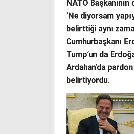
NATO Başkanının d
‘Ne diyorsam yapıy
belirttiği aynı za
Cumhurbaşkanı Erd
Tump’un da Erdoğan
Ardahan’da pardon 
belirtiyordu.