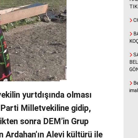
TIK
CH
BA
KOÇ
SA
BEL
GÖ
Be
ima
vekilin yurtdışında olması
arti Milletvekiline gidip,
tikten sonra DEM’in Grup
n Ardahan’ın Alevi kültürü ile