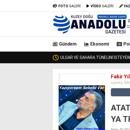
FOTO
GALERİ
VİDEO
GALERİ
YA
3
Gündem
Ekonomi
Pol
I GEÇTİ, KİMSE KENDİSİNE ULAŞAMADI!
ZURMAL’IN 7 T
casino
Fakir Y
siteleri
e-posta:
fak
deneme
bonusu
veren
siteler
ATAT
deneme
bonusu
YA T
veren
siteler
Giriş: 01-0