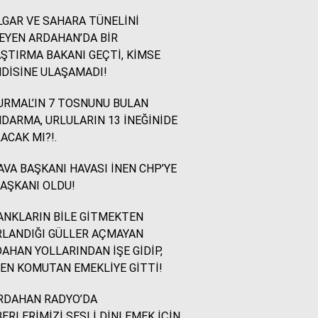
GAR VE SAHARA TÜNELİNİ
İsmail Ögeday
EYEN ARDAHAN’DA BİR
Blok Mermer Fuarı ve
ŞTIRMA BAKANI GEÇTİ, KİMSE
Kaçırılmaması Gereken
DİSİNE ULAŞAMADI!
Bir Fırsat
RMAL’IN 7 TOSNUNU BULAN
DARMA, URLULARIN 13 İNEĞİNİDE
Sevinç Akçetin
ACAK MI?!.
Sevgi Yetmez, Alan
Açmak Gerekir..
VA BAŞKANI HAVASI İNEN CHP’YE
BAŞKANI OLDU!
Yazıcıoğlu Ümit
NKLARIN BİLE GİTMEKTEN
Rahmi Koç ve Binali
LANDIĞI GÜLLER AÇMAYAN
Yıldırım
AHAN YOLLARINDAN İŞE GİDİP,
EN KOMUTAN EMEKLİYE GİTTİ!
Sinan KARAÇAY
RDAHAN RADYO’DA
CHP NE YAPMALI?
ERLERİMİZİ SESLİ DİNLEMEK İÇİN