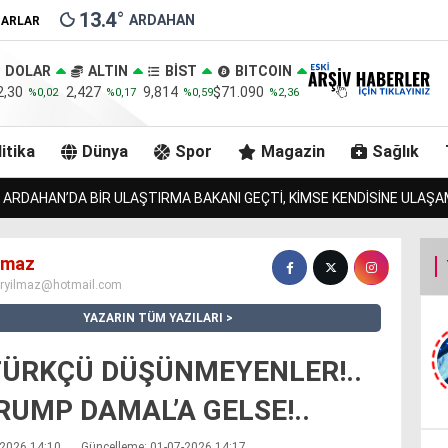
13.4
°
ARDAHAN
ZARLAR
DOLAR
ALTIN
BİST
BITCOIN
2,30
2,427
9,814
$71.090
%0,02
%0,17
%0,59
%2,36
itika
Dünya
Spor
Magazin
Sağlık
OSNUNU BULAN JANDARMA, URLULARIN 13 İNEĞİNİDE BULACAK MI?!.
ılmaz
iryilmaz@hotmail.com
YAZARIN TÜM YAZILARI
ÜRKÇÜ DÜŞÜNMEYENLER!..
RUMP DAMAL’A GELSE!..
7-2026 14:10
Güncelleme: 01-07-2026 14:17