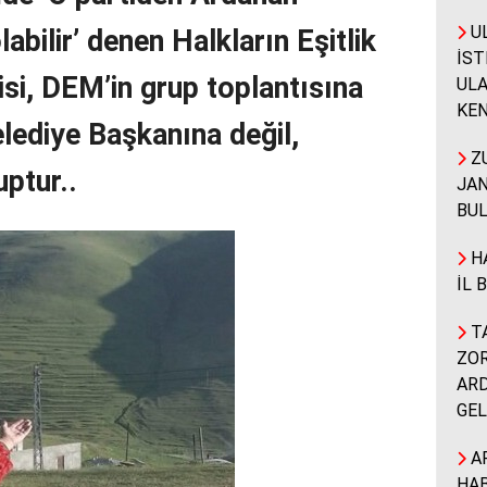
UL
labilir’ denen Halkların Eşitlik
İST
si, DEM’in grup toplantısına
ULA
KEN
elediye Başkanına değil,
ZU
ptur..
JAN
BUL
HA
İL 
TA
ZOR
ARD
GEL
A
HAB