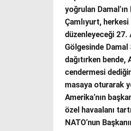
yoğrulan Damal’ın
Çamlıyurt, herkesi
düzenleyeceği 27. 
Gölgesinde Damal Şe
dağıtırken bende, 
cendermesi dediğim,
masaya oturarak 
Amerika’nın başkan
özel havaalanı tar
NATO’nun Başkanın