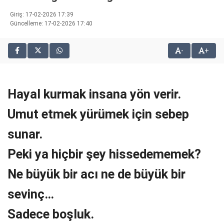
bonusu
Giriş: 17-02-2026 17:39
veren
Güncelleme: 17-02-2026 17:40
siteler
2025
-
+
deneme
bonusu
veren
siteler
Hayal kurmak insana yön verir.
editorbet
giriş
Umut etmek yürümek için sebep
sunar.
Peki ya hiçbir şey hissedememek?
Ne büyük bir acı ne de büyük bir
sevinç…
Sadece boşluk.