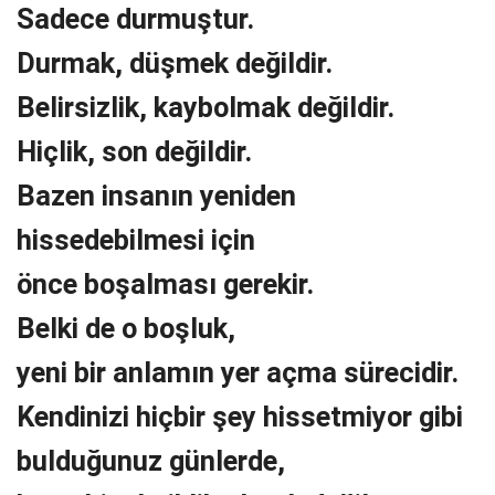
Sadece durmuştur.
Durmak, düşmek değildir.
Belirsizlik, kaybolmak değildir.
Hiçlik, son değildir.
Bazen insanın yeniden
hissedebilmesi için
önce boşalması gerekir.
Belki de o boşluk,
yeni bir anlamın yer açma sürecidir.
Kendinizi hiçbir şey hissetmiyor gibi
bulduğunuz günlerde,