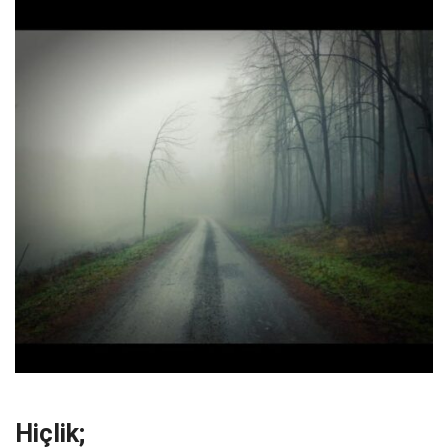
Hiçlik;