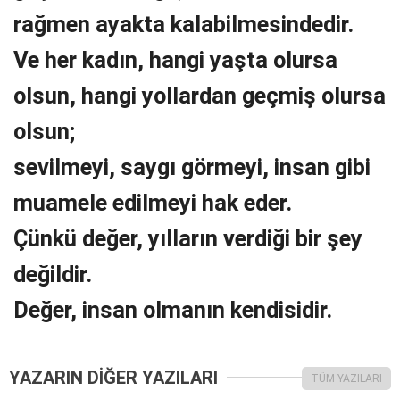
rağmen ayakta kalabilmesindedir.
Ve her kadın, hangi yaşta olursa
olsun, hangi yollardan geçmiş olursa
olsun;
sevilmeyi, saygı görmeyi, insan gibi
muamele edilmeyi hak eder.
Çünkü değer, yılların verdiği bir şey
değildir.
Değer, insan olmanın kendisidir.
YAZARIN DİĞER YAZILARI
TÜM YAZILARI