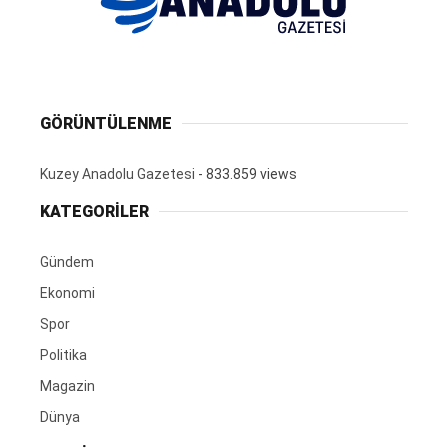
GÖRÜNTÜLENME
Kuzey Anadolu Gazetesi
- 833.859 views
KATEGORİLER
Gündem
Ekonomi
Spor
Politika
Magazin
Dünya