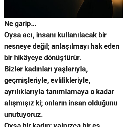
Ne garip…
Oysa acı, insanı kullanılacak bir
nesneye değil; anlaşılmayı hak eden
bir hikâyeye dönüştürür.
Bizler kadınları yaşlarıyla,
geçmişleriyle, evlilikleriyle,
ayrılıklarıyla tanımlamaya o kadar
alışmışız ki; onların insan olduğunu
unutuyoruz.
Oysa bir kadın; yalnızca bir eş