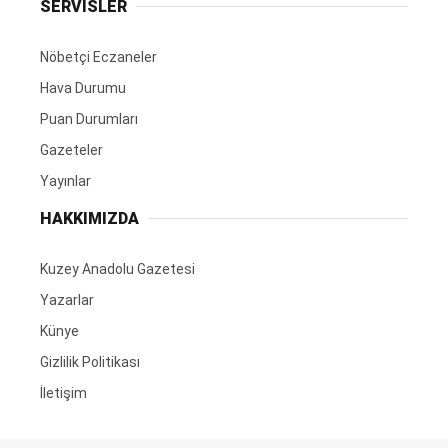
SERVİSLER
Nöbetçi Eczaneler
Hava Durumu
Puan Durumları
Gazeteler
Yayınlar
HAKKIMIZDA
Kuzey Anadolu Gazetesi
Yazarlar
Künye
Gizlilik Politikası
İletişim