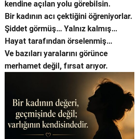
kendine açılan yolu görebilsin.
Bir kadının acı çektiğini öğreniyorlar.
Şiddet görmüş… Yalnız kalmış…
Hayat tarafından örselenmiş…
Ve bazıları yaralarını görünce
merhamet değil, fırsat arıyor.