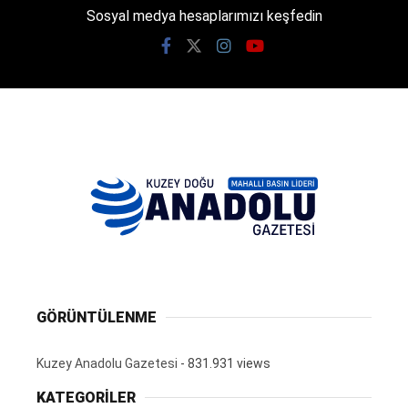
Sosyal medya hesaplarımızı keşfedin
GÖRÜNTÜLENME
Kuzey Anadolu Gazetesi
- 831.931 views
KATEGORİLER