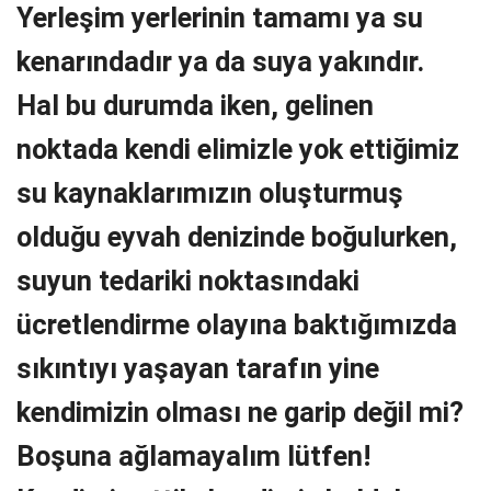
Yerleşim yerlerinin tamamı ya su
kenarındadır ya da suya yakındır.
Hal bu durumda iken, gelinen
noktada kendi elimizle yok ettiğimiz
su kaynaklarımızın oluşturmuş
olduğu eyvah denizinde boğulurken,
suyun tedariki noktasındaki
ücretlendirme olayına baktığımızda
sıkıntıyı yaşayan tarafın yine
kendimizin olması ne garip değil mi?
Boşuna ağlamayalım lütfen!