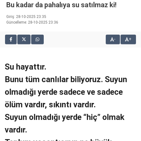
Bu kadar da pahalıya su satılmaz ki!
bonusu
veren
Giriş: 28-10-2025 23:35
siteler
Güncelleme: 28-10-2025 23:36
2025
deneme
bonusu
-
+
veren
siteler
editorbet
Su hayattır.
giriş
Bunu tüm canlılar biliyoruz. Suyun
olmadığı yerde sadece ve sadece
ölüm vardır, sıkıntı vardır.
Suyun olmadığı yerde “hiç” olmak
vardır.