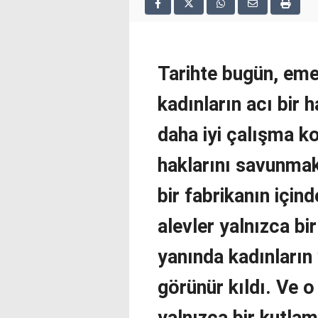
2025
deneme
bonusu
veren
siteler
Tarihte bugün, eme
deneme
bonusu
kadınların acı bir h
veren
siteler
daha iyi çalışma k
2025
deneme
haklarını savunmak
bonusu
veren
bir fabrikanın için
siteler
editorbet
alevler yalnızca bir
giriş
yanında kadınların 
görünür kıldı. Ve 