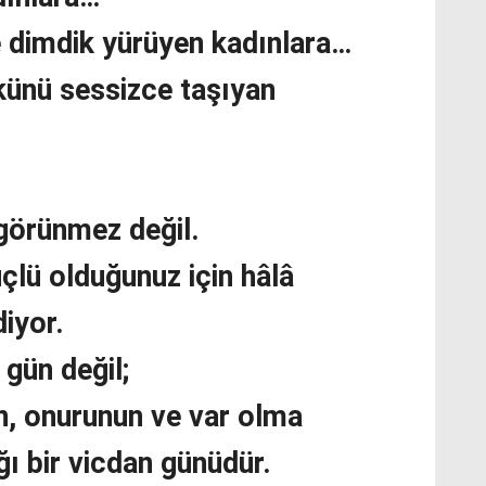
e dimdik yürüyen kadınlara…
künü sessizce taşıyan
görünmez değil.
çlü olduğunuz için hâlâ
iyor.
 gün değil;
n, onurunun ve var olma
ğı bir vicdan günüdür.