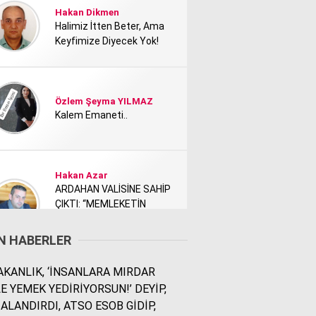
Hakan Dikmen
Halimiz İtten Beter, Ama
Keyfimize Diyecek Yok!
Özlem Şeyma YILMAZ
Kalem Emaneti..
Hakan Azar
ARDAHAN VALİSİNE SAHİP
ÇIKTI: “MEMLEKETİN
TANITIMI KİMİ NEDEN
RAHATSIZ ETTİ?”
N HABERLER
KANLIK, ‘İNSANLARA MIRDAR
Rodi Baz
E YEMEK YEDİRİYORSUN!’ DEYİP,
İÇİMDEKİ ŞEHİR..
ALANDIRDI, ATSO ESOB GİDİP,