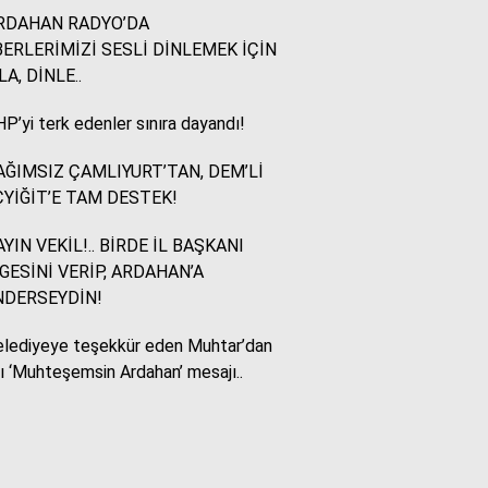
RDAHAN RADYO’DA
ERLERİMİZİ SESLİ DİNLEMEK İÇİN
Murat Akkuş
LA, DİNLE..
Bin Yılların Kürt Efsanesi:
NEWROZ
P’yi terk edenler sınıra dayandı!
ĞIMSIZ ÇAMLIYURT’TAN, DEM’Lİ
HUKUKÇU GÖZÜYLE
YİĞİT’E TAM DESTEK!
Aç ile Taç Arasında:
İSLAM DÜNYASININ
YIN VEKİL!.. BİRDE İL BAŞKANI
BUMERANGI
GESİNİ VERİP, ARDAHAN’A
NDERSEYDİN!
Tülay Dikmen
lediyeye teşekkür eden Muhtar’dan
BAŞKA AÇIKLAMASI
OLAMAZ; SİZİ DE
lı ‘Muhteşemsin Ardahan’ mesajı..
ÜFÜRDÜLER: OKULA
GELEN GİZEMLİ KİŞİ