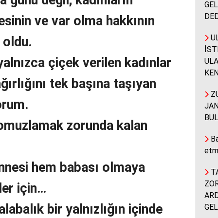
a günü değil; kadınların
GEL
DED
sinin ve var olma hakkının
UL
 oldu.
İST
yalnızca çiçek verilen kadınlar
ULA
KEN
ağırlığını tek başına taşıyan
ZU
orum.
JAN
BUL
 omuzlamak zorunda kalan
Ba
etm
nnesi hem babası olmaya
TA
ZOR
er için…
ARD
labalık bir yalnızlığın içinde
GEL