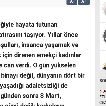
-
+
ğiyle hayata tutunan
atırasını taşıyor. Yıllar önce
oşulları, insanca yaşamak ve
 için direnen emekçi kadınlar
de can verdi. O gün yükselen
 binayı değil, dünyanın dört bir
SO
yaşadığı adaletsizliği de
BA
o günden sonra 8 Mart,
ETL
CEZ