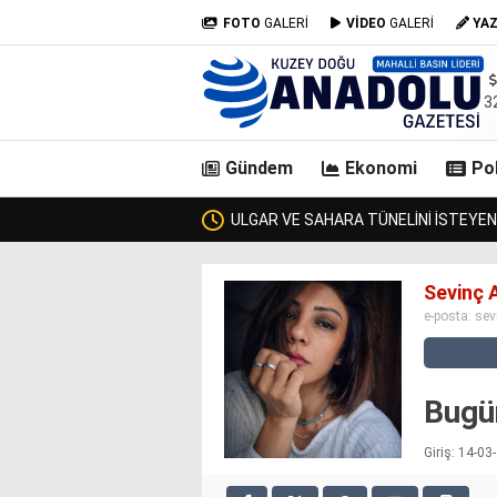
FOTO
GALERİ
VİDEO
GALERİ
YA
3
Gündem
Ekonomi
Pol
ANI GEÇTİ, KİMSE KENDİSİNE ULAŞAMADI!
ZURMAL’IN 7
casino
Sevinç 
siteleri
e-posta:
sev
deneme
bonusu
veren
siteler
Bugü
deneme
bonusu
Giriş: 14-0
veren
siteler