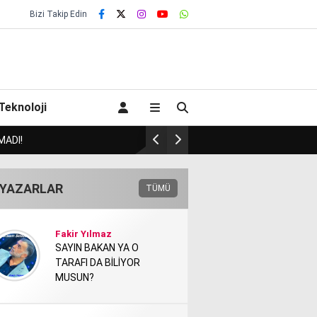
Bizi Takip Edin
Teknoloji
Badem’de Onay gibi CHP’d
YAZARLAR
TÜMÜ
Fakir Yılmaz
SAYIN BAKAN YA O
TARAFI DA BİLİYOR
MUSUN?