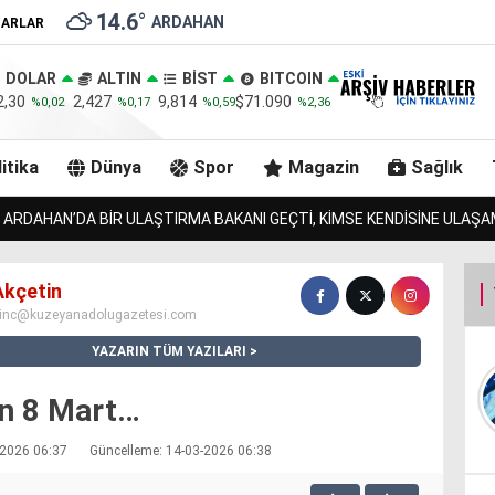
14.6
°
ARDAHAN
ZARLAR
DOLAR
ALTIN
BİST
BITCOIN
2,30
2,427
9,814
$71.090
%0,02
%0,17
%0,59
%2,36
itika
Dünya
Spor
Magazin
Sağlık
 TOSNUNU BULAN JANDARMA, URLULARIN 13 İNEĞİNİDE BULACAK MI?!.
Akçetin
inc@kuzeyanadolugazetesi.com
YAZARIN TÜM YAZILARI
n 8 Mart…
3-2026 06:37
Güncelleme: 14-03-2026 06:38