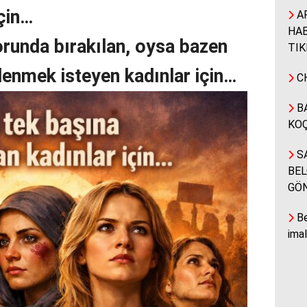
için…
A
HAB
runda bırakılan, oysa bazen
TIK
lenmek isteyen kadınlar için…
CH
BA
KOÇ
SA
BEL
GÖ
Be
ima