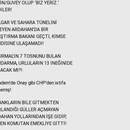
İN/GUVEY OLUP ‘BİZ YERİZ..’
İLER!
İsmail Ögeday
Blok Mermer Fuarı ve
GAR VE SAHARA TÜNELİNİ
Kaçırılmaması Gereken
EYEN ARDAHAN’DA BİR
Bir Fırsat
ŞTIRMA BAKANI GEÇTİ, KİMSE
DİSİNE ULAŞAMADI!
Sevinç Akçetin
RMAL’IN 7 TOSNUNU BULAN
Sevgi Yetmez, Alan
DARMA, URLULARIN 13 İNEĞİNİDE
Açmak Gerekir..
ACAK MI?!.
dem’de Onay gibi CHP’den istifa
Yazıcıoğlu Ümit
emiş!
Rahmi Koç ve Binali
Yıldırım
NKLARIN BİLE GİTMEKTEN
LANDIĞI GÜLLER AÇMAYAN
AHAN YOLLARINDAN İŞE GİDİP,
Sinan KARAÇAY
EN KOMUTAN EMEKLİYE GİTTİ!
CHP NE YAPMALI?