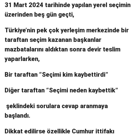
31 Mart 2024 tarihinde yapılan yerel seçimin
üzerinden beş gün geçti,
Türkiye’nin pek çok yerleşim merkezinde bir
taraftan seçim kazanan başkanlar
mazbatalarını aldıktan sonra devir teslim
yaparlarken,
Bir taraftan “Seçimi kim kaybettirdi”
Diğer taraftan “Seçimi neden kaybettik”
şeklindeki sorulara cevap aranmaya
başlandı.
Dikkat edilirse özellikle Cumhur ittifakı