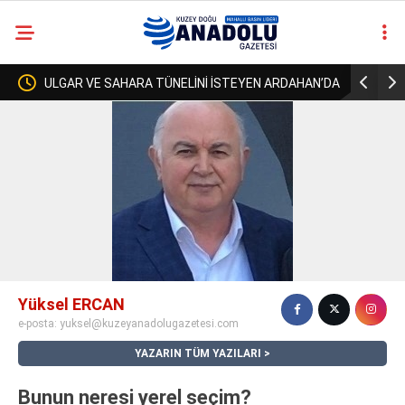
ULGAR VE SAHARA TÜNELİNİ İSTEYEN ARDAHAN’DA
ZURMAL’IN 7 T
casino
BİR ULAŞTIRMA BAKANI GEÇTİ, KİMSE KENDİSİNE
URLULARIN 13 İN
siteleri
deneme
ULAŞAMADI!
bonusu
veren
siteler
deneme
bonusu
veren
siteler
Yüksel ERCAN
2025
e-posta:
yuksel@kuzeyanadolugazetesi.com
deneme
bonusu
YAZARIN TÜM YAZILARI
veren
siteler
Bunun neresi yerel seçim?
deneme