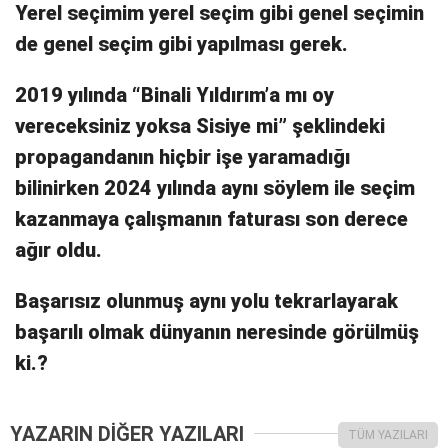
Yerel seçimim yerel seçim gibi genel seçimin
de genel seçim gibi yapılması gerek.
2019 yılında “Binali Yıldırım’a mı oy
vereceksiniz yoksa Sisiye mi” şeklindeki
propagandanın hiçbir işe yaramadığı
bilinirken 2024 yılında aynı söylem ile seçim
kazanmaya çalışmanın faturası son derece
ağır oldu.
Başarısız olunmuş aynı yolu tekrarlayarak
başarılı olmak dünyanın neresinde görülmüş
ki.?
YAZARIN DİĞER YAZILARI
TÜM YAZILARI