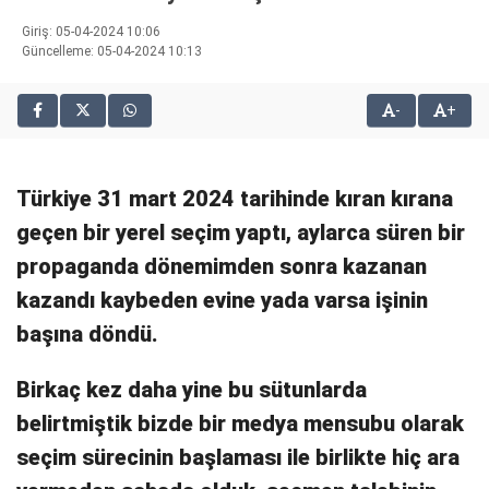
bonusu
Giriş: 05-04-2024 10:06
veren
Güncelleme: 05-04-2024 10:13
siteler
2025
-
+
deneme
bonusu
veren
siteler
Türkiye 31 mart 2024 tarihinde kıran kırana
editorbet
giriş
geçen bir yerel seçim yaptı, aylarca süren bir
propaganda dönemimden sonra kazanan
kazandı kaybeden evine yada varsa işinin
başına döndü.
Birkaç kez daha yine bu sütunlarda
belirtmiştik bizde bir medya mensubu olarak
seçim sürecinin başlaması ile birlikte hiç ara