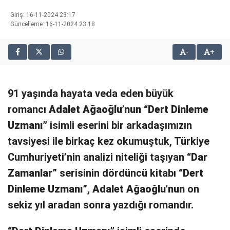
bonusu
Giriş: 16-11-2024 23:17
veren
Güncelleme: 16-11-2024 23:18
siteler
2025
-
+
deneme
bonusu
veren
siteler
91 yaşında hayata veda eden büyük
editorbet
giriş
romancı
Adalet Ağaoğlu’nun
“
Dert Dinleme
Uzmanı”
isimli eserini bir arkadaşımızın
tavsiyesi ile birkaç kez okumuştuk, Türkiye
Cumhuriyeti’nin analizi niteliği taşıyan “
Dar
Zamanlar
” serisinin dördüncü kitabı “
Dert
Dinleme Uzmanı
”,
Adalet Ağaoğlu’nun
on
sekiz yıl aradan sonra yazdığı romandır.