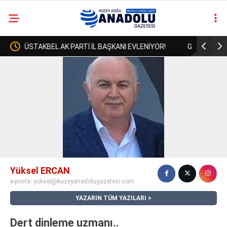
 EVLENİYOR!
GÖLE KAYMAKAMI GÖLE BELEDİYESİNİ ZİYARET
casino
ETTİ..
siteleri
deneme
bonusu
veren
siteler
deneme
bonusu
veren
siteler
Yüksel ERCAN
2025
e-posta:
yuksel@kuzeyanadolugazetesi.com
deneme
bonusu
YAZARIN TÜM YAZILARI
veren
siteler
Dert dinleme uzmanı..
deneme