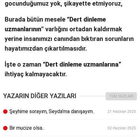
gocunduğumuz yok, şikayette etmiyoruz,
Burada bütün mesele “
Dert dinleme
uzmanlarının”
varlığını ortadan kaldırmak
yerine insanımızı canından bıktıran sorunların
hayatımızdan çıkartılmasıdır.
İşte o zaman “
Dert dinleme uzmanlarına
”
ihtiyaç kalmayacaktır.
YAZARIN DİĞER YAZILARI
TÜM YAZILARI
Şeyhime sorayım, Seyda’ma danışayım..
21 Haziran 2025
Bir mucize olsa..
02 Haziran 2025