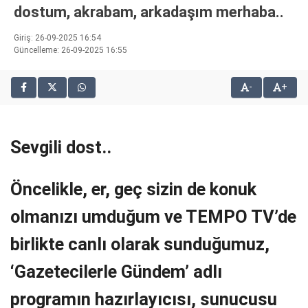
dostum, akrabam, arkadaşım merhaba..
bonusu
veren
Giriş: 26-09-2025 16:54
siteler
Güncelleme: 26-09-2025 16:55
2025
deneme
bonusu
-
+
veren
siteler
editorbet
Sevgili dost..
giriş
Öncelikle, er, geç sizin de konuk
olmanızı umduğum ve TEMPO TV’de
birlikte canlı olarak sunduğumuz,
‘Gazetecilerle Gündem’ adlı
programın hazırlayıcısı, sunucusu