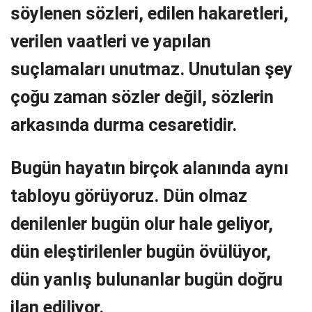
söylenen sözleri, edilen hakaretleri,
verilen vaatleri ve yapılan
suçlamaları unutmaz. Unutulan şey
çoğu zaman sözler değil, sözlerin
arkasında durma cesaretidir.
Bugün hayatın birçok alanında aynı
tabloyu görüyoruz. Dün olmaz
denilenler bugün olur hale geliyor,
dün eleştirilenler bugün övülüyor,
dün yanlış bulunanlar bugün doğru
ilan ediliyor.