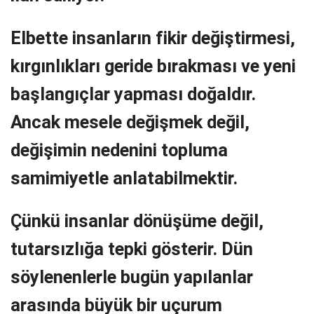
Elbette insanların fikir değiştirmesi,
kırgınlıkları geride bırakması ve yeni
başlangıçlar yapması doğaldır.
Ancak mesele değişmek değil,
değişimin nedenini topluma
samimiyetle anlatabilmektir.
Çünkü insanlar dönüşüme değil,
tutarsızlığa tepki gösterir. Dün
söylenenlerle bugün yapılanlar
arasında büyük bir uçurum