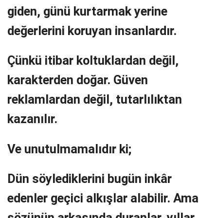
giden, günü kurtarmak yerine
değerlerini koruyan insanlardır.
Çünkü itibar koltuklardan değil,
karakterden doğar. Güven
reklamlardan değil, tutarlılıktan
kazanılır.
Ve unutulmamalıdır ki;
Dün söylediklerini bugün inkâr
edenler geçici alkışlar alabilir. Ama
sözünün arkasında duranlar, yıllar