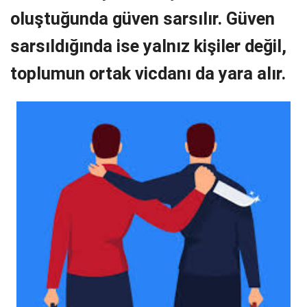
oluştuğunda güven sarsılır. Güven
sarsıldığında ise yalnız kişiler değil,
toplumun ortak vicdanı da yara alır.