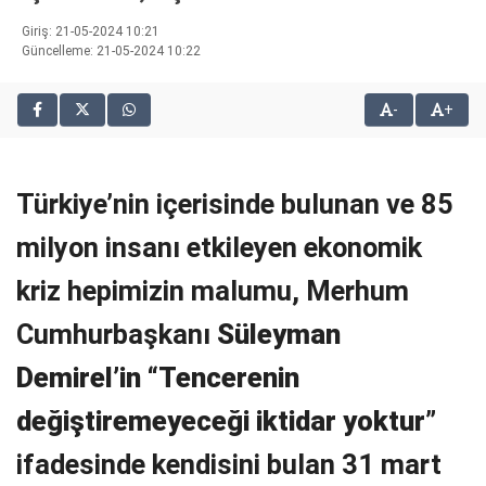
bonusu
Giriş: 21-05-2024 10:21
veren
Güncelleme: 21-05-2024 10:22
siteler
2025
-
+
deneme
bonusu
veren
siteler
Türkiye’nin içerisinde bulunan ve 85
editorbet
giriş
milyon insanı etkileyen ekonomik
kriz hepimizin malumu, Merhum
Cumhurbaşkanı
Süleyman
Demirel’in “Tencerenin
değiştiremeyeceği iktidar yoktur
”
ifadesinde kendisini bulan 31 mart