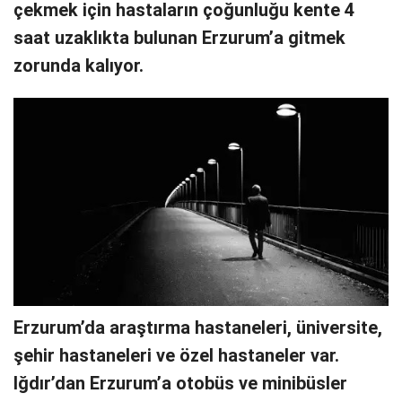
çekmek için hastaların çoğunluğu kente 4
saat uzaklıkta bulunan Erzurum’a gitmek
zorunda kalıyor.
Erzurum’da araştırma hastaneleri, üniversite,
şehir hastaneleri ve özel hastaneler var.
Iğdır’dan Erzurum’a otobüs ve minibüsler