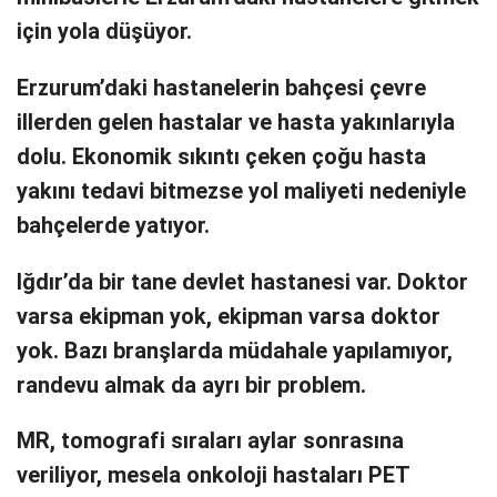
için yola düşüyor.
Erzurum’daki hastanelerin bahçesi çevre
illerden gelen hastalar ve hasta yakınlarıyla
dolu. Ekonomik sıkıntı çeken çoğu hasta
yakını tedavi bitmezse yol maliyeti nedeniyle
bahçelerde yatıyor.
Iğdır’da bir tane devlet hastanesi var. Doktor
varsa ekipman yok, ekipman varsa doktor
yok. Bazı branşlarda müdahale yapılamıyor,
randevu almak da ayrı bir problem.
MR, tomografi sıraları aylar sonrasına
veriliyor, mesela onkoloji hastaları PET