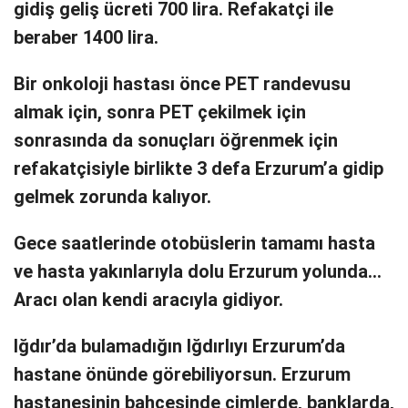
gidiş geliş ücreti 700 lira. Refakatçi ile
beraber 1400 lira.
Bir onkoloji hastası önce PET randevusu
almak için, sonra PET çekilmek için
sonrasında da sonuçları öğrenmek için
refakatçisiyle birlikte 3 defa Erzurum’a gidip
gelmek zorunda kalıyor.
Gece saatlerinde otobüslerin tamamı hasta
ve hasta yakınlarıyla dolu Erzurum yolunda…
Aracı olan kendi aracıyla gidiyor.
Iğdır’da bulamadığın Iğdırlıyı Erzurum’da
hastane önünde görebiliyorsun. Erzurum
hastanesinin bahçesinde çimlerde, banklarda,