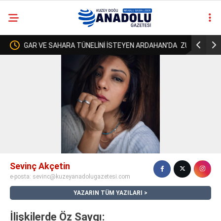
TEYEN ARDAHAN’DA
ZURMAL’IN 7 TOSNUNU BULAN JANDARMA,
casino
KİMSE KENDİSİNE
URLULARIN 13 İNEĞİNİDE BULACAK MI?!.
siteleri
deneme
bonusu
veren
siteler
deneme
bonusu
veren
siteler
Sevinç Akçetin
2025
e-posta:
sevinc@kuzeyanadolugazetesi.com
deneme
bonusu
YAZARIN TÜM YAZILARI
veren
siteler
İlişkilerde Öz Saygı:
deneme