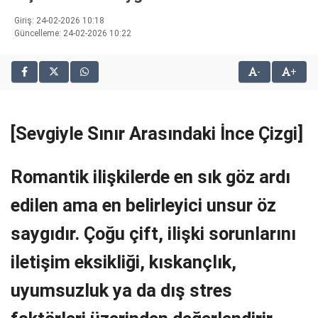
bonusu
Giriş: 24-02-2026 10:18
veren
Güncelleme: 24-02-2026 10:22
siteler
2025
-
+
deneme
bonusu
veren
siteler
[Sevgiyle Sınır Arasındaki İnce Çizgi]
editorbet
giriş
Romantik ilişkilerde en sık göz ardı
edilen ama en belirleyici unsur öz
saygıdır. Çoğu çift, ilişki sorunlarını
iletişim eksikliği, kıskançlık,
uyumsuzluk ya da dış stres