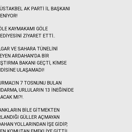
STAKBEL AK PARTİ İL BAŞKANI
İsmail Ögeday
ENİYOR!
Blok Mermer Fuarı ve
Kaçırılmaması Gereken
ÖLE KAYMAKAMI GÖLE
Bir Fırsat
EDİYESİNİ ZİYARET ETTİ..
GAR VE SAHARA TÜNELİNİ
Sevinç Akçetin
EYEN ARDAHAN’DA BİR
Sevgi Yetmez, Alan
ŞTIRMA BAKANI GEÇTİ, KİMSE
Açmak Gerekir..
DİSİNE ULAŞAMADI!
RMAL’IN 7 TOSNUNU BULAN
Yazıcıoğlu Ümit
DARMA, URLULARIN 13 İNEĞİNİDE
Rahmi Koç ve Binali
ACAK MI?!.
Yıldırım
NKLARIN BİLE GİTMEKTEN
LANDIĞI GÜLLER AÇMAYAN
Sinan KARAÇAY
AHAN YOLLARINDAN İŞE GİDİP,
CHP NE YAPMALI?
EN KOMUTAN EMEKLİYE GİTTİ!