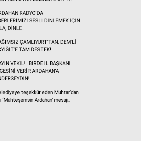
RDAHAN RADYO’DA
Murat Akkuş
ERLERİMİZİ SESLİ DİNLEMEK İÇİN
Bin Yılların Kürt Efsanesi:
LA, DİNLE..
NEWROZ
ĞIMSIZ ÇAMLIYURT’TAN, DEM’Lİ
YİĞİT’E TAM DESTEK!
HUKUKÇU GÖZÜYLE
Aç ile Taç Arasında:
YIN VEKİL!.. BİRDE İL BAŞKANI
İSLAM DÜNYASININ
GESİNİ VERİP, ARDAHAN’A
BUMERANGI
NDERSEYDİN!
lediyeye teşekkür eden Muhtar’dan
Tülay Dikmen
lı ‘Muhteşemsin Ardahan’ mesajı..
BAŞKA AÇIKLAMASI
OLAMAZ; SİZİ DE
ÜFÜRDÜLER: OKULA
GELEN GİZEMLİ KİŞİ