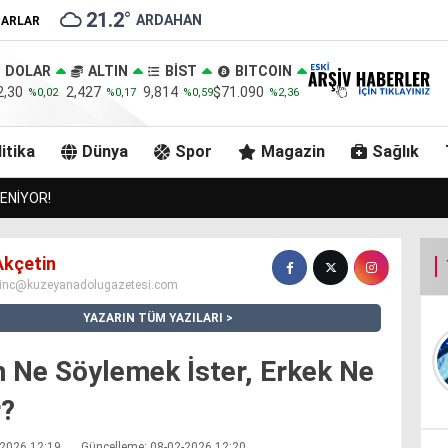
21.2
°
ARDAHAN
ZARLAR
DOLAR
ALTIN
BİST
BITCOIN
2,30
2,427
9,814
$71.090
%0,02
%0,17
%0,59
%2,36
itika
Dünya
Spor
Magazin
Sağlık
GÖLE KAYMAKAMI GÖLE BELEDİYESİNİ ZİYARET ETTİ..
Akçetin
inc@kuzeyanadolugazetesi.com
YAZARIN TÜM YAZILARI
n Ne Söylemek İster, Erkek Ne
r?
2-2026 12:19
Güncelleme: 08-02-2026 12:20