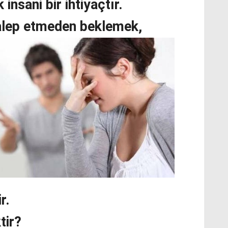
insani bir ihtiyaçtır.
alep etmeden beklemek,
r.
tir?