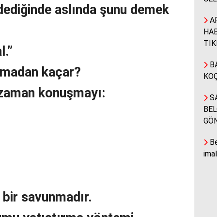
dediğinde aslında şunu demek
A
HAB
TIK
l.”
BA
şmadan kaçar?
KOÇ
 zaman konuşmayı:
SA
BEL
GÖ
Be
ima
n bir savunmadır.