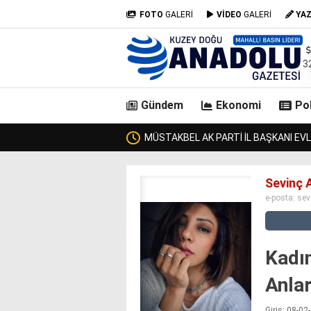
FOTO
GALERİ
VİDEO
GALERİ
YA
3
Gündem
Ekonomi
Pol
casino
Sevinç 
siteleri
e-posta:
sev
deneme
bonusu
veren
siteler
Kadı
deneme
bonusu
Anla
veren
siteler
Giriş: 08-0