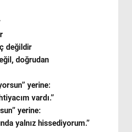
r
r
 değildir
değil, doğrudan
orsun” yerine:
tiyacım vardı.”
sun” yerine:
nda yalnız hissediyorum.”