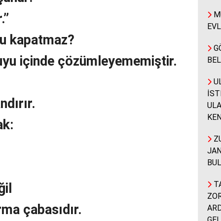
MÜ
.”
EVL
yu kapatmaz?
G
uyu içinde çözümleyememiştir.
BEL
UL
İST
dırır.
ULA
KEN
ak:
ZU
JAN
BUL
TA
ğil
ZOR
ma çabasıdır.
ARD
GEL