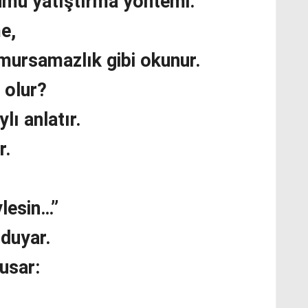
umu yatıştırma yöntemi.
e,
mursamazlık gibi okunur.
 olur?
lı anlatır.
r.
lesin…”
 duyar.
usar: