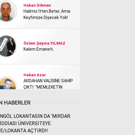
Hakan Dikmen
Halimiz İtten Beter, Ama
Keyfimize Diyecek Yok!
Özlem Şeyma YILMAZ
Kalem Emaneti..
Hakan Azar
ARDAHAN VALİSİNE SAHİP
ÇIKTI: “MEMLEKETİN
TANITIMI KİMİ NEDEN
RAHATSIZ ETTİ?”
N HABERLER
NGÖL LOKANTASIN DA ‘MIRDAR
Rodi Baz
 İDDİASI ÜNİVERSİTEYE
İÇİMDEKİ ŞEHİR..
E/LOKANTA AÇTIRDI!