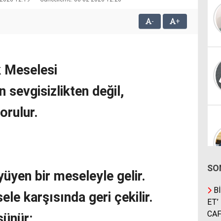
-
+
ık Meselesi
n sevgisizlikten değil,
orulur.
SO
üyen bir meseleyle gelir.
Bİ
le karşısında geri çekilir.
ET’
CAF
şünür: