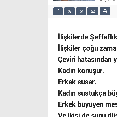
2025
deneme
bonusu
veren
siteler
deneme
İlişkilerde Şeffafl
bonusu
veren
İlişkiler çoğu zama
siteler
2025
deneme
Çeviri hatasından y
bonusu
veren
Kadın konuşur.
siteler
editorbet
Erkek susar.
giriş
Kadın sustukça büy
Erkek büyüyen mese
Ve ikisi de şunu dü