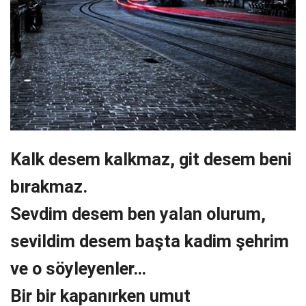
Kalk desem kalkmaz, git desem beni
bırakmaz.
Sevdim desem ben yalan olurum,
sevildim desem başta kadim şehrim
ve o söyleyenler…
Bir bir kapanırken umut