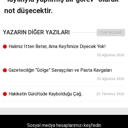
not düşecektir.
YAZARIN DİĞER YAZILARI
TÜM YAZILARI
Halimiz İtten Beter, Ama Keyfimize Diyecek Yok!
05 Ağustos 2026
Gazeteciliğin “Gölge” Savaşçıları ve Pasta Kavgaları
02 Ağustos 2026
Hakikatin Gürültüde Kaybolduğu Çağ..
22 Temmuz 2026
Sosyal medya hesaplarımızı keşfedin