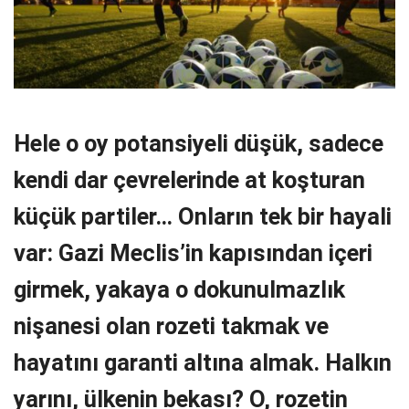
Hele o oy potansiyeli düşük, sadece
kendi dar çevrelerinde at koşturan
küçük partiler… Onların tek bir hayali
var: Gazi Meclis’in kapısından içeri
girmek, yakaya o dokunulmazlık
nişanesi olan rozeti takmak ve
hayatını garanti altına almak. Halkın
yarını, ülkenin bekası? O, rozetin