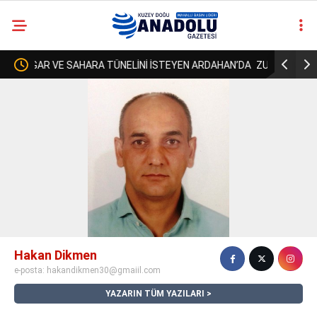
İSTEYEN ARDAHAN’DA
ZURMAL’IN 7 TOSNUNU BULAN JANDARMA,
casino
 KİMSE KENDİSİNE
URLULARIN 13 İNEĞİNİDE BULACAK MI?!.
siteleri
deneme
bonusu
veren
siteler
deneme
bonusu
veren
siteler
2025
Hakan Dikmen
deneme
e-posta:
hakandikmen30@gmaiil.com
bonusu
veren
YAZARIN TÜM YAZILARI
siteler
deneme