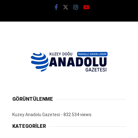
GÖRÜNTÜLENME
Kuzey Anadolu Gazetesi
- 832.534 views
KATEGORİLER