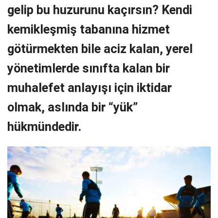
gelip bu huzurunu kaçırsın? Kendi
kemikleşmiş tabanına hizmet
götürmekten bile aciz kalan, yerel
yönetimlerde sınıfta kalan bir
muhalefet anlayışı için iktidar
olmak, aslında bir “yük”
hükmündedir.