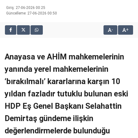
bonusu
Giriş: 27-06-2026 00:25
veren
Güncelleme: 27-06-2026 00:50
siteler
2025
-
+
deneme
bonusu
veren
siteler
Anayasa ve AHİM mahkemelerinin
editorbet
giriş
yanında yerel mahkemelerinin
‘bırakılmalı’ kararlarına karşın 10
yıldan fazladır tutuklu bulunan eski
HDP Eş Genel Başkanı Selahattin
Demirtaş gündeme ilişkin
değerlendirmelerde bulunduğu