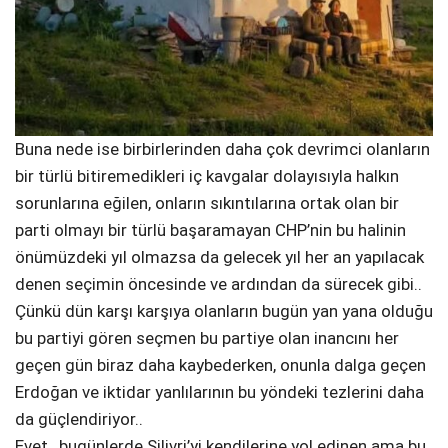
Buna nede ise birbirlerinden daha çok devrimci olanların
bir türlü bitiremedikleri iç kavgalar dolayısıyla halkın
sorunlarına eğilen, onların sıkıntılarına ortak olan bir
parti olmayı bir türlü başaramayan CHP’nin bu halinin
önümüzdeki yıl olmazsa da gelecek yıl her an yapılacak
denen seçimin öncesinde ve ardından da sürecek gibi..
Çünkü dün karşı karşıya olanların bugün yan yana olduğu
bu partiyi gören seçmen bu partiye olan inancını her
geçen gün biraz daha kaybederken, onunla dalga geçen
Erdoğan ve iktidar yanlılarının bu yöndeki tezlerini daha
da güçlendiriyor..
Evet , bugünlerde Silivri’yi kendilerine yol edinen ama bu