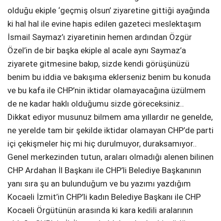
olduğu ekiple ‘geçmiş olsun’ ziyaretine gittiği ayağında
ki hal hal ile evine hapis edilen gazeteci meslektaşım
İsmail Saymaz’ı ziyaretinin hemen ardından Özgür
Özel’in de bir başka ekiple al acale aynı Saymaz’a
ziyarete gitmesine bakıp, sizde kendi görüşünüzü
benim bu iddia ve bakışıma eklerseniz benim bu konuda
ve bu kafa ile CHP’nin iktidar olamayacağına üzülmem
de ne kadar haklı olduğumu sizde göreceksiniz..
Dikkat ediyor musunuz bilmem ama yıllardır ne genelde,
ne yerelde tam bir şekilde iktidar olamayan CHP’de parti
içi çekişmeler hiç mi hiç durulmuyor, duraksamıyor..
Genel merkezinden tutun, araları olmadığı alenen bilinen
CHP Ardahan İl Başkanı ile CHP’li Belediye Başkanının
yanı sıra şu an bulunduğum ve bu yazımı yazdığım
Kocaeli İzmit’in CHP’li kadın Belediye Başkanı ile CHP
Kocaeli Örgütünün arasında ki kara kedili aralarının