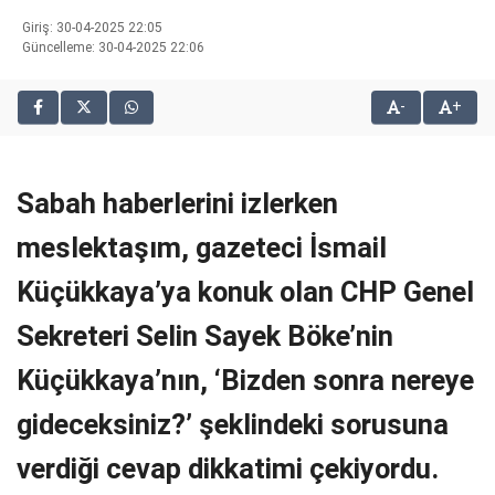
bonusu
Giriş: 30-04-2025 22:05
veren
Güncelleme: 30-04-2025 22:06
siteler
2025
-
+
deneme
bonusu
veren
siteler
Sabah haberlerini izlerken
editorbet
giriş
meslektaşım, gazeteci İsmail
Küçükkaya’ya konuk olan CHP Genel
Sekreteri Selin Sayek Böke’nin
Küçükkaya’nın, ‘Bizden sonra nereye
gideceksiniz?’ şeklindeki sorusuna
verdiği cevap dikkatimi çekiyordu.