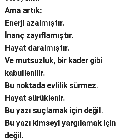
Ama artık:
Enerji azalmıştır.
İnanç zayıflamıştır.
Hayat daralmıştır.
Ve mutsuzluk, bir kader gibi
kabullenilir.
Bu noktada evlilik sürmez.
Hayat sürüklenir.
Bu yazı suçlamak için değil.
Bu yazı kimseyi yargılamak için
değil.