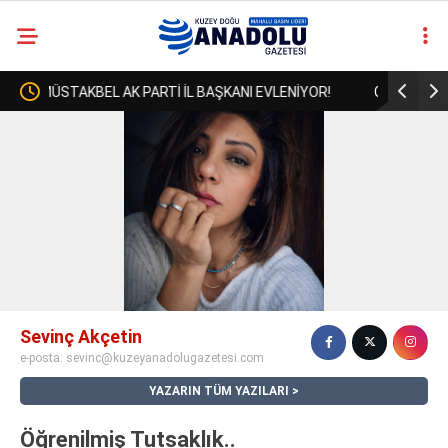
I EVLENİYOR!
GÖLE KAYMAKAMI GÖLE BELEDİYESİNİ ZİYARET
casino
ETTİ..
siteleri
deneme
bonusu
veren
siteler
deneme
bonusu
veren
siteler
Sevinç Akçetin
2025
e-posta:
sevinc@kuzeyanadolugazetesi.com
deneme
bonusu
YAZARIN TÜM YAZILARI
veren
siteler
Öğrenilmiş Tutsaklık..
deneme