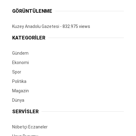
GÖRÜNTÜLENME
Kuzey Anadolu Gazetesi
- 832.975 views
KATEGORİLER
Gündem
Ekonomi
Spor
Politika
Magazin
Dünya
SERVİSLER
Nöbetçi Eczaneler