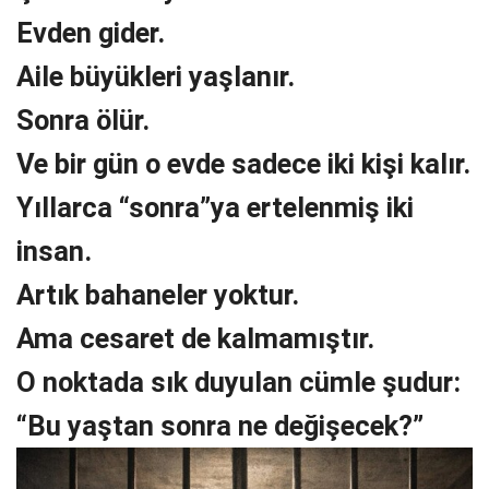
Evden gider.
Aile büyükleri yaşlanır.
Sonra ölür.
Ve bir gün o evde sadece iki kişi kalır.
Yıllarca “sonra”ya ertelenmiş iki
insan.
Artık bahaneler yoktur.
Ama cesaret de kalmamıştır.
O noktada sık duyulan cümle şudur:
“Bu yaştan sonra ne değişecek?”