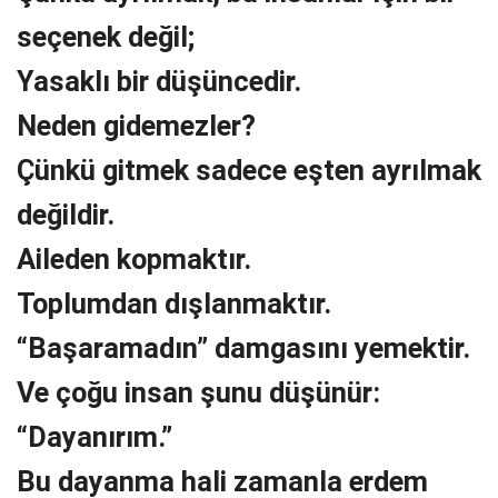
seçenek değil;
Yasaklı bir düşüncedir.
Neden gidemezler?
Çünkü gitmek sadece eşten ayrılmak
değildir.
Aileden kopmaktır.
Toplumdan dışlanmaktır.
“Başaramadın” damgasını yemektir.
Ve çoğu insan şunu düşünür:
“Dayanırım.”
Bu dayanma hali zamanla erdem