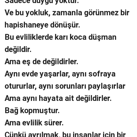
Sadece duygu yoktur.
Ve bu yokluk, zamanla görünmez bir
hapishaneye dönüşür.
Bu evliliklerde karı koca düşman
değildir.
Ama eş de değildirler.
Aynı evde yaşarlar, aynı sofraya
otururlar, aynı sorunları paylaşırlar
Ama aynı hayata ait değildirler.
Bağ kopmuştur.
Ama evlilik sürer.
Çünkü ayrılmak, bu insanlar için bir