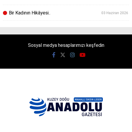
Bir Kadının Hikâyesi..
03 Haziran 2026
Sosyal medya hesaplarımızı keşfedin