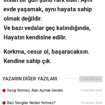
evde yaşamak, aynı hayata sahip
olmak değildir.
Ve bazı vedalar geç kalındığında,
Hayatın kendisine edilir.
Korkma, cesur ol, başaracaksın.
Kendine sahip çık.
YAZARIN DİĞER YAZILARI
TÜM YAZILARI
Sevgi Yetmez, Alan Açmak Gerekir..
19 Haziran 2026
Bazı Sevgiler Neden Yetmez?
15 Haziran 2026